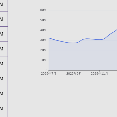
2M
1M
7M
4M
2M
6M
6M
9M