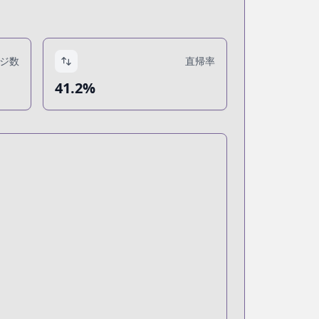
ジ数
直帰率
41.2%