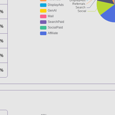
3%
0%
2%
1%
1%