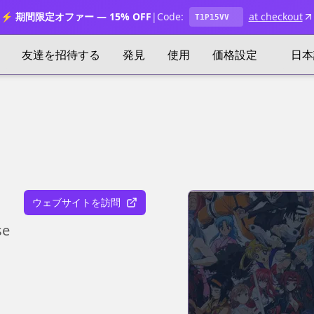
⚡ 期間限定オファー — 15% OFF
|
Code:
at checkout
T1P15VV
友達を招待する
発見
使用
価格設定
日本
ウェブサイトを訪問
se