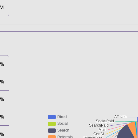
1M
5%
6%
4%
1%
8%