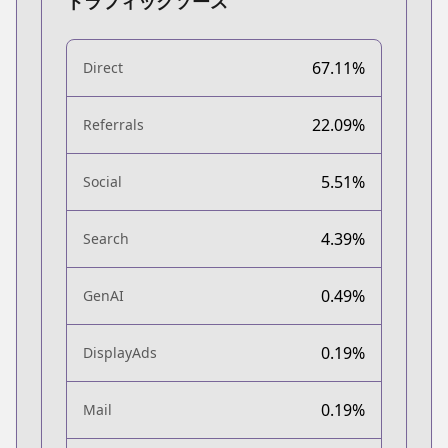
トラフィックソース
67.11%
Direct
22.09%
Referrals
5.51%
Social
4.39%
Search
0.49%
GenAI
0.19%
DisplayAds
0.19%
Mail