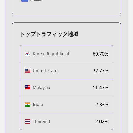
トップトラフィック地域
60.70%
Korea, Republic of
22.77%
United States
11.47%
Malaysia
2.33%
India
2.02%
Thailand