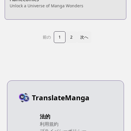
Unlock a Universe of Manga Wonders
前の
1
2
次へ
TranslateManga
法的
利用規約