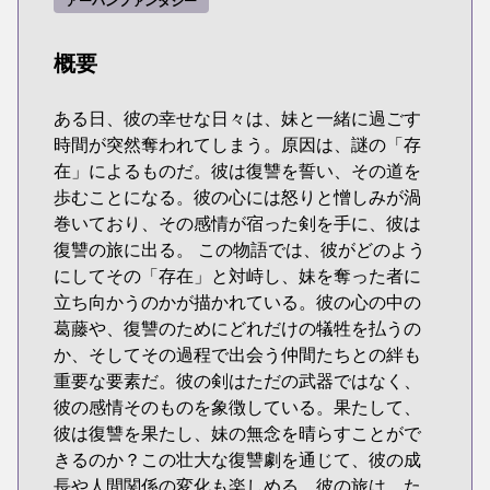
アーバンファンタジー
概要
ある日、彼の幸せな日々は、妹と一緒に過ごす
時間が突然奪われてしまう。原因は、謎の「存
在」によるものだ。彼は復讐を誓い、その道を
歩むことになる。彼の心には怒りと憎しみが渦
巻いており、その感情が宿った剣を手に、彼は
復讐の旅に出る。 この物語では、彼がどのよう
にしてその「存在」と対峙し、妹を奪った者に
立ち向かうのかが描かれている。彼の心の中の
葛藤や、復讐のためにどれだけの犠牲を払うの
か、そしてその過程で出会う仲間たちとの絆も
重要な要素だ。彼の剣はただの武器ではなく、
彼の感情そのものを象徴している。果たして、
彼は復讐を果たし、妹の無念を晴らすことがで
きるのか？この壮大な復讐劇を通じて、彼の成
長や人間関係の変化も楽しめる。彼の旅は、た