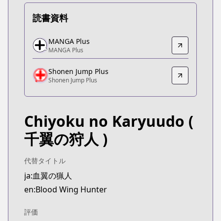
読書資料
MANGA Plus
MANGA Plus
MANGA Plus
MANGA Plus
https://mangaplus.shueisha.co.jp/titles/100509
Shonen Jump Plus
Shonen Jump Plus
Shonen Jump Plus
Shonen Jump Plus
https://shonenjumpplus.com/episode/171065672
Chiyoku no Karyuudo
(
千翼の狩人 )
代替タイトル
ja:血翼の猟人
en:Blood Wing Hunter
評価