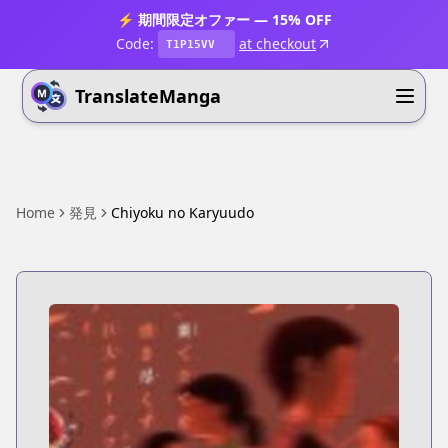
⚡ 期間限定オファー — 15% OFF
Code:
at checkout
T1P15VV
TranslateManga
Home
発見
Chiyoku no Karyuudo