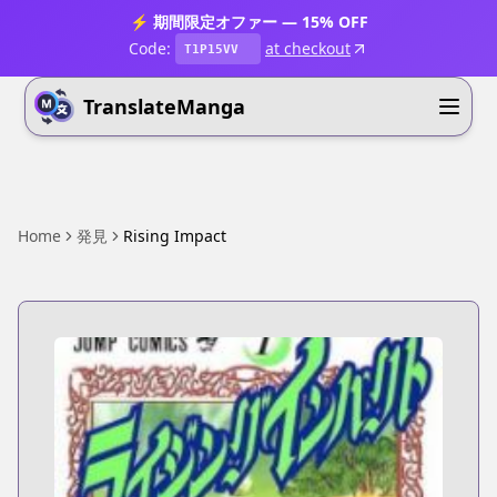
⚡ 期間限定オファー — 15% OFF
Code:
at checkout
T1P15VV
TranslateManga
Home
発見
Rising Impact