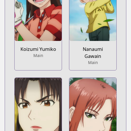
Koizumi Yumiko
Nanaumi
Main
Gawain
Main