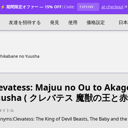
⚡ 期間限定オファー — 15% OFF
|
Code:
at checkout
T1P15VV
友達を招待する
発見
使用
価格設定
日本
 Shikabane no Yuusha
evatess: Majuu no Ou to Akag
uusha
( クレバテス 魔獣の王と赤
タイトル
nyms:Clevatess: The King of Devil Beasts, The Baby and th