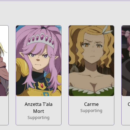
a
Anzetta T'ala
Carme
C
Supporting
Mort
Supporting