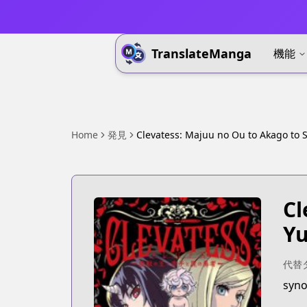
TranslateManga
機能
Home
発見
Clevatess: Majuu no Ou to Akago to
Cl
Y
代替
syno