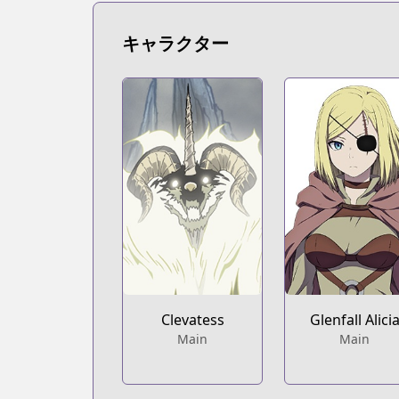
キャラクター
Clevatess
Glenfall Alici
Main
Main