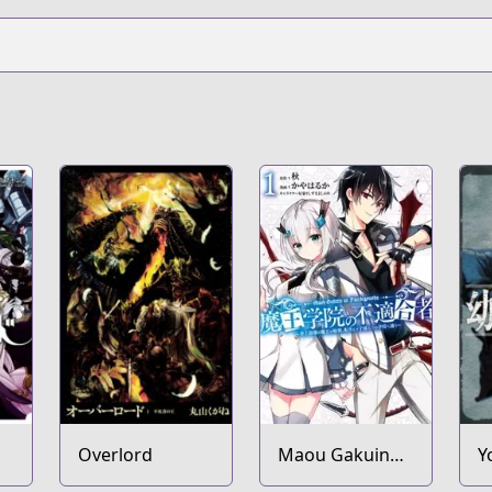
Overlord
Maou Gakuin
Y
no