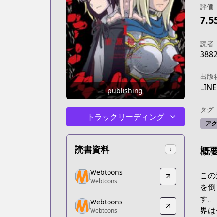
評価
7.5
読者
388
出版
LIN
publishing
タグ
トラックリーディング
アク
読書資料
概
↓
Webtoons
Webtoons
この
Webtoons
Webtoons
を倒
https://www.webtoons.com/fr/fantasy/c
す。
Webtoons
Webtoons
界は
Webtoons
Webtoons