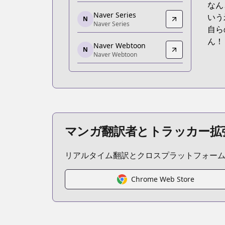
なん
https://www.webtoons.com/en/action/cl
Naver Series
いう
N
Naver Series
Naver Series
自ら
Naver Series
ん！
Naver Webtoon
https://series.naver.com/comic/detail
N
Naver Webtoon
Naver Webtoon
Naver Webtoon
https://comic.naver.com/webtoon/list?
Webtoons
Webtoons
https://www.webtoons.com/th/fantasy/c
マンガ翻訳者とトラッカー拡
リアルタイム翻訳とクロスプラットフォー
Chrome Web Store