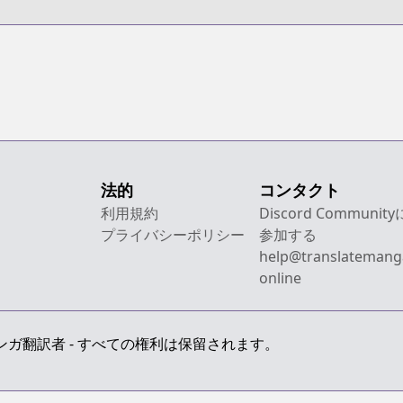
Futekigousha:
Shijou Saikyou
no Maou no
Shiso, Tensei
shite Shison-
tachi no Gakkou
e Kayou
法的
コンタクト
利用規約
Discord Community
プライバシーポリシー
参加する
help@translatemang
online
 最上級のマンガ翻訳者 - すべての権利は保留されます。