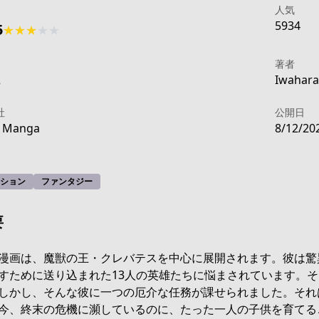
人気
5934
5
★
★
★
★
★
著者
2
Iwahara 
社
公開日
E Manga
8/12/20
ション
ファンタジー
要
漫画は、魔獣の王・クレバテスを中心に展開されます。彼は驚
すために送り込まれた13人の英雄たちに悩まされています。
levatess/list?title_no=7872
しかし、そんな彼に一つの厄介な任務が課せられました。それ
今、終末の危機に瀕しているのに、たった一人の子供を育てる