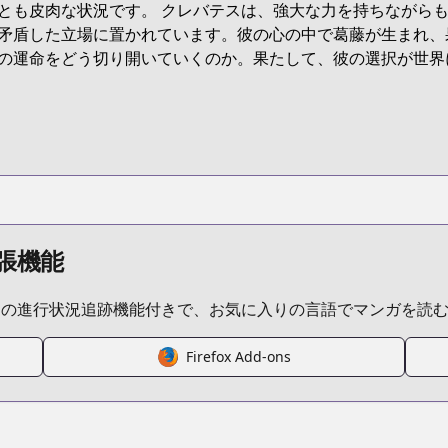
とも皮肉な状況です。 クレバテスは、強大な力を持ちながら
evatess/list?title_no=7485
矛盾した立場に置かれています。彼の心の中で葛藤が生まれ、
の運命をどう切り開いていくのか。果たして、彼の選択が世界
.series?productNo=11954996
titleId=835201
levatess/list?title_no=7641
張機能
ムの進行状況追跡機能付きで、お気に入りの言語でマンガを読
Firefox Add-ons