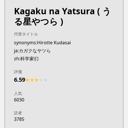
Kagaku na Yatsura
( う
る星やつら )
代替タイトル
synonyms:Hirotte Kudasai
ja:カガクなヤツら
zh:科学家们
評価
6.59
★
★
★
★
★
人気
6030
読者
3785