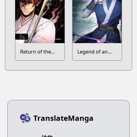
Return of the
Legend of an
Mad Demon
Asura: The
Poison Dragon
TranslateManga