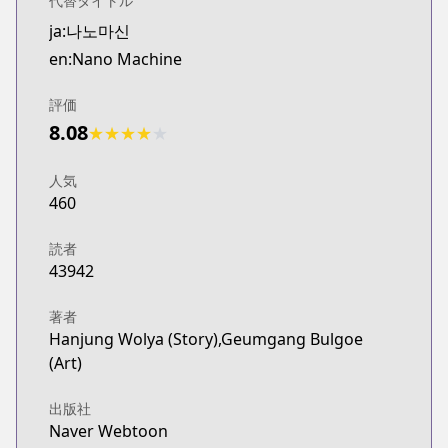
代替タイトル
WEBTOON
ja:나노마신
https://www.webtoons.com/fr/fantasy/nano-mashin
en:Nano Machine
WEBTOON
WEBTOON
評価
https://www.webtoons.com/en/action/nano-machin
8.08
Naver Webtoon
★
★
★
★
★
Naver Webtoon
https://comic.naver.com/webtoon/list?titleId=7472
人気
460
読者
43942
著者
Hanjung Wolya (Story),Geumgang Bulgoe
(Art)
出版社
Naver Webtoon