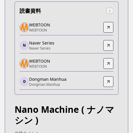
読書資料
↓
WEBTOON
WEBTOON
WEBTOON
WEBTOON
https://www.webtoons.com/zh-hant/martial-arts/n
Naver Series
Naver Series
N
Naver Series
Naver Series
https://series.naver.com/comic/detail.series?pro
WEBTOON
WEBTOON
WEBTOON
WEBTOON
Dongman Manhua
https://www.webtoons.com/zh-hant/martial-arts/n
D
Dongman Manhua
Dongman Manhua
Dongman Manhua
https://dongmanmanhua.cn/BOY/moutianchengwei
Nano Machine
( ナノマ
WEBTOON
WEBTOON
シン )
https://www.webtoons.com/th/action/nano-mashin/
WEBTOON