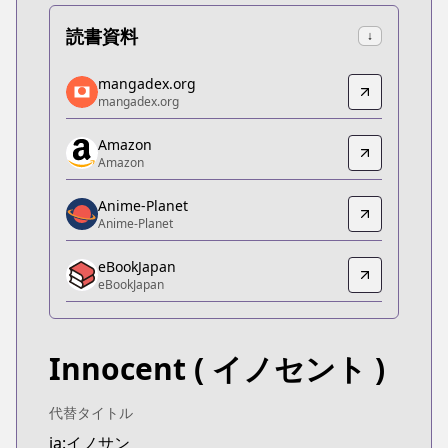
読書資料
↓
mangadex.org
mangadex.org
mangadex.org
mangadex.org
https://mangadex.org/title/fa85b2aa-370c-41c5-9
Amazon
Amazon
Amazon
Amazon
https://www.amazon.co.jp/dp/B075712LX3
Anime-Planet
Anime-Planet
Anime-Planet
Anime-Planet
eBookJapan
https://www.anime-planet.com/manga/innocent
eBookJapan
eBookJapan
eBookJapan
https://ebookjapan.yahoo.co.jp/books/236542/
Innocent
( イノセント )
Official Raw
Official Raw
https://youngjump.jp/innocent/
代替タイトル
Kitsu
ja:イノサン