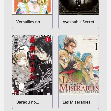
Versailles no
Ayeshah's Secret
Bara
Baraou no
Les Misérables
Souretsu