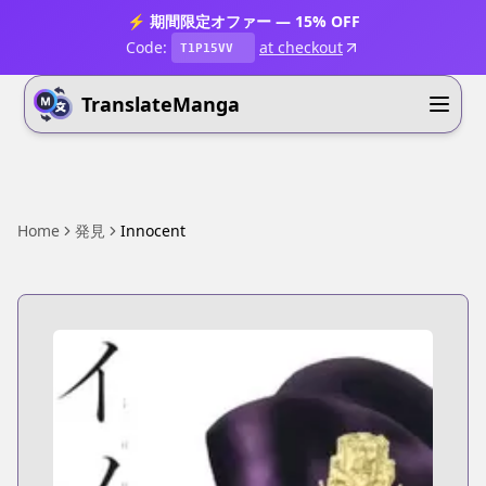
⚡ 期間限定オファー — 15% OFF
Code:
at checkout
T1P15VV
TranslateManga
Home
発見
Innocent