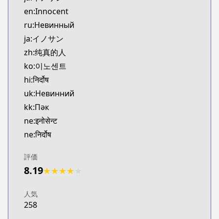
Kitsu
en:Innocent
https://kitsu.app/manga/25489
ru:Невинный
CDJapan
ja:イノサン
CDJapan
zh:纯真的人
https://www.anime-planet.com/manga/https://ww
MangaUpdates
ko:이노센트
MangaUpdates
hi:निर्दोष
https://www.mangaupdates.com/series.html?id=9
uk:Невинний
Book☆Walker
kk:Пәк
Book☆Walker
ne:इनोसेन्ट
https://bookwalker.jp/series/16067/list
ne:निर्दोष
Official English
Official English
評価
https://www.darkhorse.com/Books/3007-204/Inn
8.19
★
★
★
★
★
人気
258