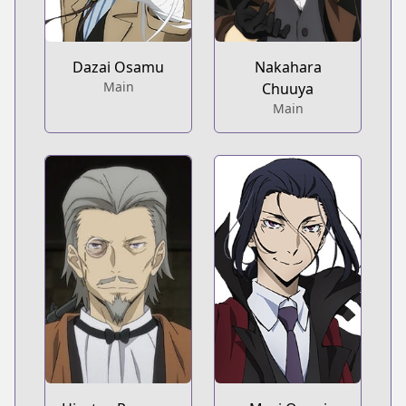
Dazai Osamu
Nakahara
Main
Chuuya
Main