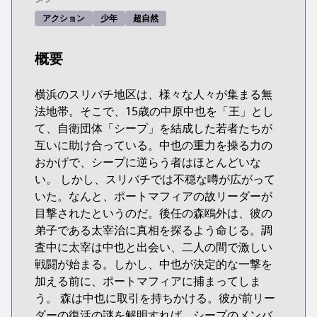
アクション
少年
超自然
概要
横浜のスリバチ地区は、様々な人々が集まる無
法地帯。そこで、15歳の中原中也を「王」とし
て、自衛団体「シープ」を結成した若者たちが
互いに助け合っている。中也の重力を操る力の
おかげで、シープに逆らう者はほとんどいな
い。 しかし、スリバチでは不穏な噂が広がって
いた。なんと、ポートマフィアの故リーダーが
目撃されたというのだ。後任の森鴎外は、彼の
弟子である太宰治に真相を探るよう命じる。調
査中に太宰は中也と出会い、二人の間で激しい
戦闘が始まる。しかし、中也が決定的な一撃を
加える前に、ポートマフィアに捕まってしま
う。 森は中也に取引を持ちかける。彼が前リー
ダーの復活の謎を解明すれば、シープのメンバ