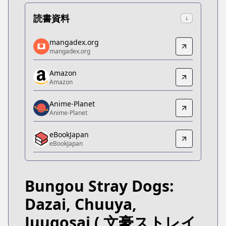
読書資料
↓
mangadex.org
mangadex.org
mangadex.org
mangadex.org
https://mangadex.org/title/d8dcbff1-a8b6-4fcf-88
Amazon
Amazon
Amazon
Amazon
https://www.amazon.co.jp/dp/B0BTYZGYXY
Anime-Planet
Anime-Planet
Anime-Planet
Anime-Planet
eBookJapan
https://www.anime-planet.com/manga/bungo-stray
eBookJapan
eBookJapan
eBookJapan
https://ebookjapan.yahoo.co.jp/books/744900/
Bungou Stray Dogs:
MangaUpdates
MangaUpdates
Dazai, Chuuya,
https://www.mangaupdates.com/series.html?id=r
Juugosai
( 文豪ストレイ
Book☆Walker