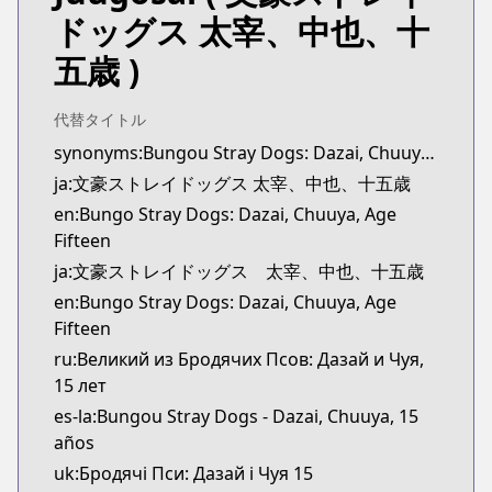
Book☆Walker
ドッグス 太宰、中也、十
https://bookwalker.jp/series/396326/list
五歳 )
Official English
Official English
https://yenpress.com/series/bungo-stray-dogs-daz
代替タイトル
synonyms:Bungou Stray Dogs: Dazai, Chuuya, Age Fifteen
ja:文豪ストレイドッグス 太宰、中也、十五歳
en:Bungo Stray Dogs: Dazai, Chuuya, Age
Fifteen
ja:文豪ストレイドッグス 太宰、中也、十五歳
en:Bungo Stray Dogs: Dazai, Chuuya, Age
Fifteen
ru:Великий из Бродячих Псов: Дазай и Чуя,
15 лет
es-la:Bungou Stray Dogs - Dazai, Chuuya, 15
años
uk:Бродячі Пси: Дазай і Чуя 15