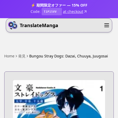
⚡ 期間限定オファー — 15% OFF
Code:
at checkout
T1P15VV
TranslateManga
Home
発見
Bungou Stray Dogs: Dazai, Chuuya, Juugosai