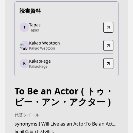
読書資料
Tapas
Tapas
T
Tapas
Tapas
https://tapas.io/series/to-be-an-actor/info
Kakao Webtoon
Kakao Webtoon
Kakao Webtoon
Kakao Webtoon
https://webtoon.kakao.com/content/배우로서-살
KakaoPage
K
KakaoPage
KakaoPage
KakaoPage
https://page.kakao.com/content/60269069
To Be an Actor
( トゥ・
ビー・アン・アクター )
代替タイトル
synonyms:I Will Live as an Actor,To Be an Actor,Baeu-roseo Salgetda,Be the Actor
ja:배우로서 살겠다