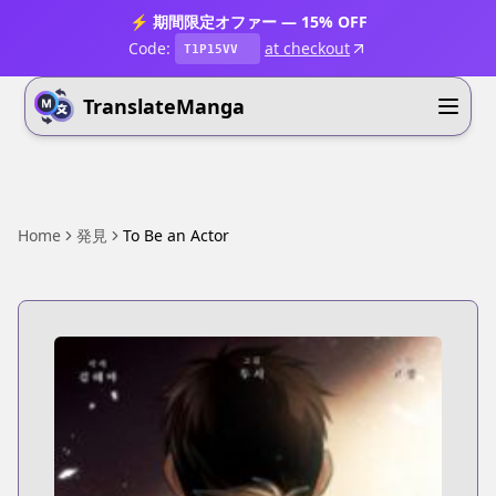
⚡ 期間限定オファー — 15% OFF
Code:
at checkout
T1P15VV
TranslateManga
Home
発見
To Be an Actor