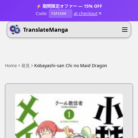
⚡ 期間限定オファー — 15% OFF
Code:
at checkout
T1P15VV
TranslateManga
Home
発見
Kobayashi-san Chi no Maid Dragon