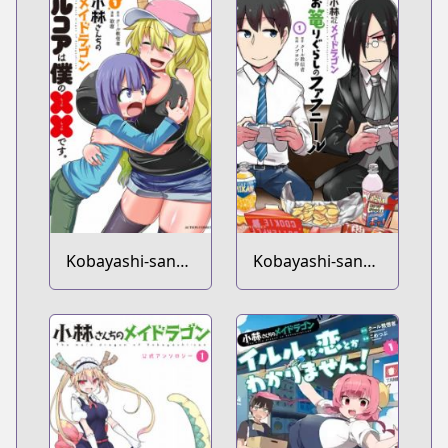
no Nichijou
OL Nikki
Kobayashi-san
Kobayashi-san
Chi no Maid
Chi no Maid
Dragon: Lucoa
Dragon:
wa Boku no xx
Okomorigurashi
desu
no Fafnir