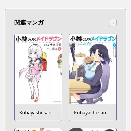
Hahaoya
関連マンガ
↓
Kobayashi-san
Kobayashi-san
Chi no Maid
Chi no Maid
Dragon: Kanna
Dragon: Elma no