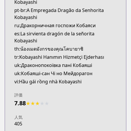
Kobayashi
pt-br:A Empregada Dragão da Senhorita
Kobayashi
ru:Дракорничная госпожи Кобаяси
es:La sirvienta dragón de la señorita
Kobayashi
th:น้องเมดมังกรของคุณโคบายาชิ
tr:Kobayashi Hanımın Hizmetçi Ejderhası
uk:Драконопокоївка пані Кобаяші
uk:Кобаяші-сан Чі но Мейдорагон
vi:Hầu gái rồng nhà Kobayashi
評価
7.88
★
★
★
★
★
人気
405