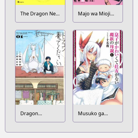
The Dragon Next
Majo wa Mioji
Door
kara
Dragon
Musuko ga
Yashinatte
Kawaikute
Kudasai
Shikataganai
Mazoku no