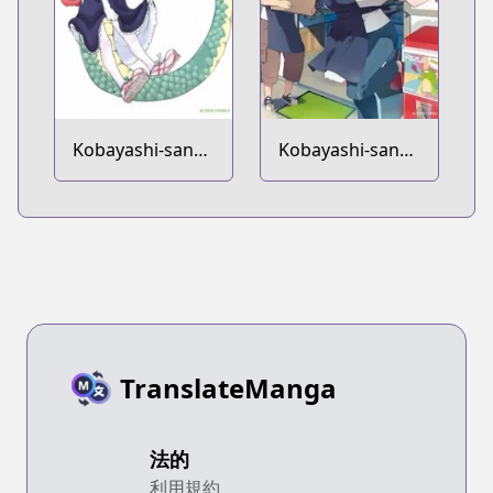
Kobayashi-san
Kobayashi-san
Chi no Maid
Chi no Maid
Dragon:
Dragon: Ilulu wa
Koushiki
Koi toka
Anthology
Wakarimasen!
TranslateManga
法的
利用規約