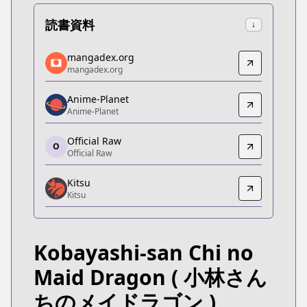
読書資料
↓
mangadex.org
mangadex.org
mangadex.org
mangadex.org
https://mangadex.org/title/67b35ba4-9c53-4957-
Anime-Planet
Anime-Planet
Anime-Planet
Anime-Planet
https://www.anime-planet.com/manga/miss-koba
Official Raw
O
Official Raw
Official Raw
Official Raw
Kitsu
https://comic-action.com/episode/139336863316
Kitsu
Kitsu
Kitsu
https://kitsu.app/manga/32875
Kobayashi-san Chi no
MangaUpdates
MangaUpdates
Maid Dragon
( 小林さん
https://www.mangaupdates.com/series.html?id=9
ちのメイドラゴン )