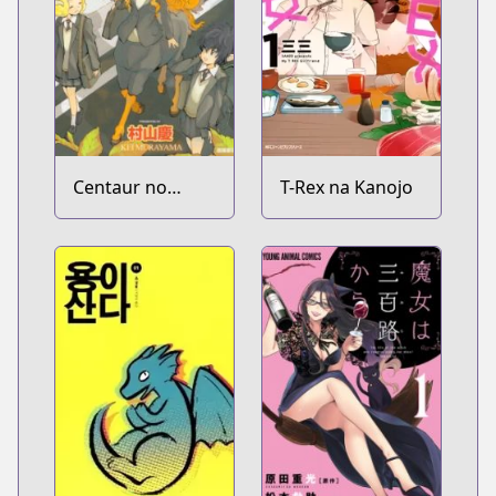
Centaur no
T-Rex na Kanojo
Nayami