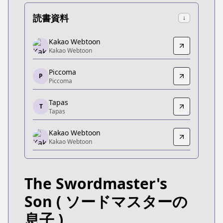
読書資料
↓
Kakao Webtoon
Kakao Webtoon
Kakao Webtoon
Kakao Webtoon
https://tw.kakaowebtoon.com/content/劍術名
Piccoma
Piccoma
P
Piccoma
Piccoma
https://piccoma.com/web/product/112347
Tapas
T
Tapas
Tapas
Tapas
Kakao Webtoon
https://tapas.io/series/the-swordmasters-son/info
Kakao Webtoon
Kakao Webtoon
Kakao Webtoon
https://webtoon.kakao.com/content/검술명가-막
The Swordmaster's
KakaoPage
KakaoPage
Son
( ソードマスターの
https://page.kakao.com/content/59264548
息子 )