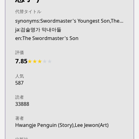
代替タイトル
synonyms:Swordmaster's Youngest Son,The Youngest Son of a Master Swordsman,Geomsul Myeongga Mangnaeadeul
ja:검술명가 막내아들
en:The Swordmaster's Son
評価
7.85
★
★
★
★
★
人気
587
読者
33888
著者
Hwangje Penguin (Story),Lee Jewon(Art)