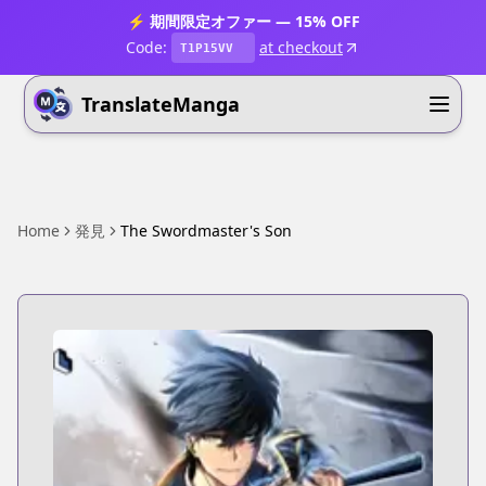
⚡ 期間限定オファー — 15% OFF
Code:
at checkout
T1P15VV
TranslateManga
Home
発見
The Swordmaster's Son