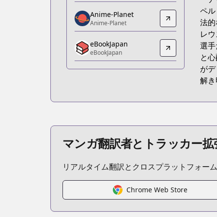
https://www.amazon.co.jp/gp/produ
ペル
Anime-Planet
Anime-Planet
法的
Anime-Planet
Anime-Planet
レウ
eBookJapan
https://www.anime-planet.com/manga/
選手
eBookJapan
eBookJapan
と心
eBookJapan
がデ
https://ebookjapan.yahoo.co.jp/books
解き
Official Raw
Official Raw
https://magazine.jp.square-enix.com/g
MangaUpdates
MangaUpdates
マンガ翻訳者とトラッカー拡
https://www.mangaupdates.com/serie
Book☆Walker
リアルタイム翻訳とクロスプラットフォー
Book☆Walker
https://bookwalker.jp/series/419678/lis
Chrome Web Store