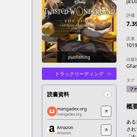
ja:
評価
7.3
読者
101
publishing
出版
GFan
トラックリーディング
タグ
ファ
読書資料
↓
概
mangadex.org
mangadex.org
mangadex.org
mangadex.org
https://mangadex.org/title/3e7d016d
ある
Amazon
Amazon
され
Amazon
Amazon
「ナ