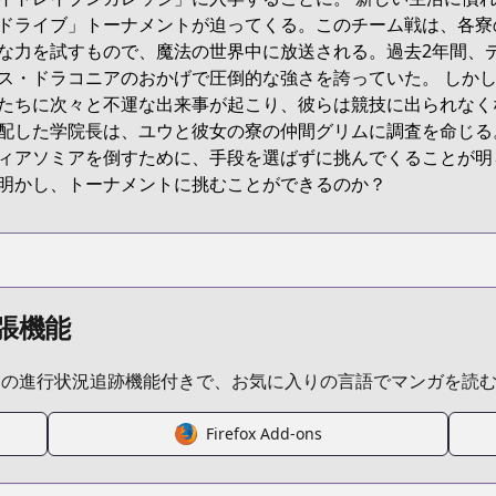
ct/B0C8MSQRDT
ドライブ」トーナメントが迫ってくる。このチーム戦は、各寮
な力を試すもので、魔法の世界中に放送される。過去2年間、
ス・ドラコニアのおかげで圧倒的な強さを誇っていた。 しか
twisted-wonderland-the-comic-episode-of-savanaclaw
たちに次々と不運な出来事が起こり、彼らは競技に出られなく
配した学院長は、ユウと彼女の寮の仲間グリムに調査を命じる
ィアソミアを倒すために、手段を選ばずに挑んでくることが明
/775875/
明かし、トーナメントに挑むことができるのか？
fantasy/story/twst_savanaclaw/
張機能
s.html?id=40m5fdn
ムの進行状況追跡機能付きで、お気に入りの言語でマンガを読
t
Firefox Add-ons