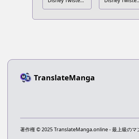
Disney Twisted-
Disney Twisted
Wonderland the
Wonderland t
Comic: Episode
Comic: Episod
of Heartslabyul
of Octavinelle
TranslateManga
著作権 © 2025 TranslateManga.online -