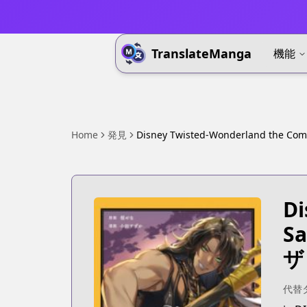
TranslateManga
機能
Home
発見
Disney Twisted-Wonderland the Comi
Di
Sa
ザ
代替