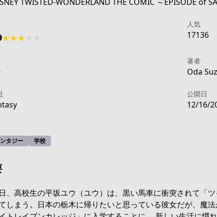
DISNEY TWISTED-WONDERLAND THE COMIC ～EPISODE of 
人気
17136
9
★
★
★
★
★
著者
9
Oda Suz
社
公開日
tasy
12/16/2
ンタジー
学校
要
-43c8-4270-b83e-cbbe9d890505
日、高校生の平坂ユウ（ユウ）は、黒い馬車に衝突されて「ツ
てしまう。日本の栃木に帰りたいと思っている彼女だが、魔法
イトレイブンカレッジ」に入学することに。 新しい生活に慣