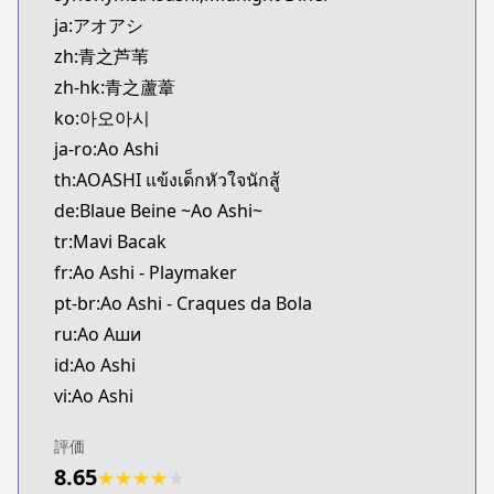
Kitsu
ja:アオアシ
https://kitsu.app/manga/46620
zh:青之芦苇
CDJapan
zh-hk:青之蘆葦
CDJapan
ko:아오아시
https://www.anime-planet.com/manga/https://ww
MangaUpdates
ja-ro:Ao Ashi
MangaUpdates
th:AOASHI แข้งเด็กหัวใจนักสู้
https://www.mangaupdates.com/series.html?id=1
de:Blaue Beine ~Ao Ashi~
Book☆Walker
tr:Mavi Bacak
Book☆Walker
fr:Ao Ashi - Playmaker
https://bookwalker.jp/series/125331/list
pt-br:Ao Ashi - Craques da Bola
Official Site
Official Site
ru:Ао Аши
https://bigcomics.jp/episodes/072d22c04585c
id:Ao Ashi
Official Site
vi:Ao Ashi
Official Site
https://bigcomicbros.net/work/6196/
評価
8.65
★
★
★
★
★