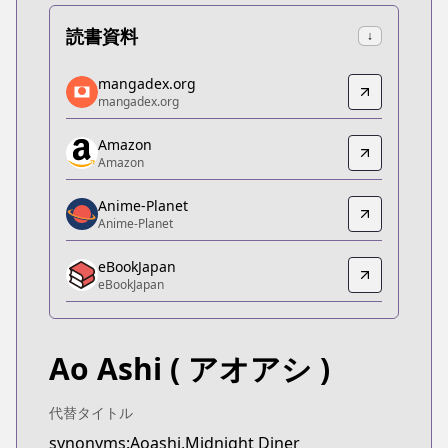
読書資料
↓
mangadex.org
mangadex.org
mangadex.org
mangadex.org
https://mangadex.org/title/b73371d4-02dd-4db0-
Amazon
Amazon
Amazon
Amazon
https://www.amazon.co.jp/kindle-dbs/product/B
Anime-Planet
Anime-Planet
Anime-Planet
Anime-Planet
eBookJapan
https://www.anime-planet.com/manga/ao-ashi
eBookJapan
eBookJapan
eBookJapan
https://ebookjapan.yahoo.co.jp/books/316863/
Ao Ashi
( アオアシ )
Official Raw
Official Raw
https://bigcomicbros.net/work/6196/
代替タイトル
Kitsu
synonyms:Aoashi,Midnight Diner