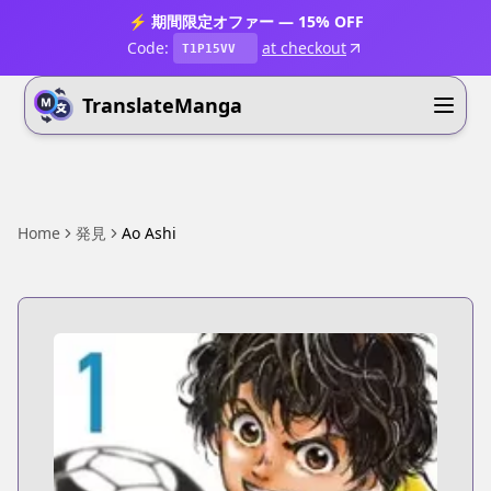
⚡ 期間限定オファー — 15% OFF
Code:
at checkout
T1P15VV
TranslateManga
Home
発見
Ao Ashi