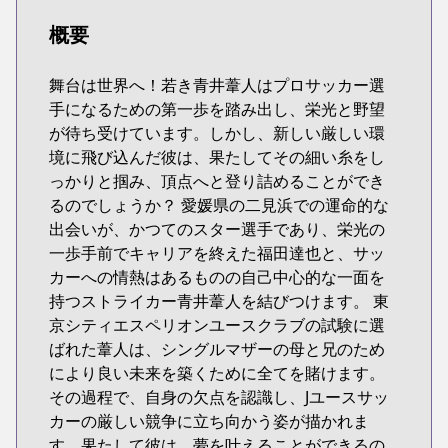
概要
舞台は世界へ！若き青井葦人はプロサッカー選
手になるための第一歩を踏み出し、栄光と野望
が待ち受けています。しかし、新しい厳しい環
境に飛び込んだ彼は、果たしてその細い糸をし
っかりと掴み、頂点へと登り詰めることができ
るのでしょうか？ 愛媛県の二見浜での運命的な
出会いが、かつてのスター選手であり、栄光の
一歩手前でキャリアを終えた福田達也と、サッ
カーへの情熱はあるものの自己中心的な一面を
持つストライカー青井葦人を結びつけます。 東
京シティエスペリオンユースクラブの試験に選
ばれた葦人は、シングルマザーの母と兄のため
により良い未来を築くために全てを賭けます。
その過程で、自身の欠点を認識し、Jユースサッ
カーの厳しい競争に立ち向かう姿が描かれま
す。果たして彼は、夢を叶えることができるの