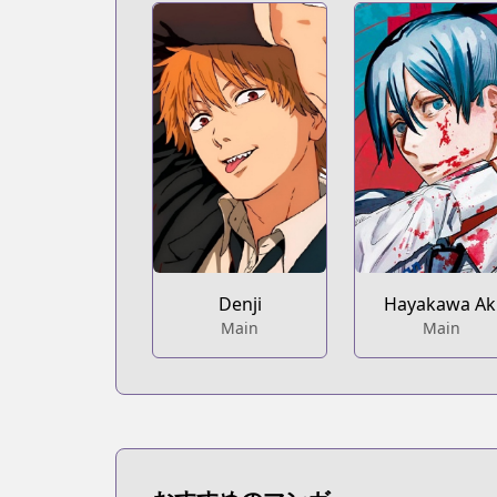
Denji
Hayakawa Ak
Main
Main