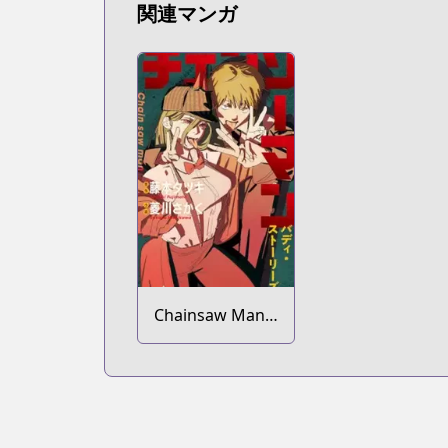
関連マンガ
Chainsaw Man:
Buddy Stories