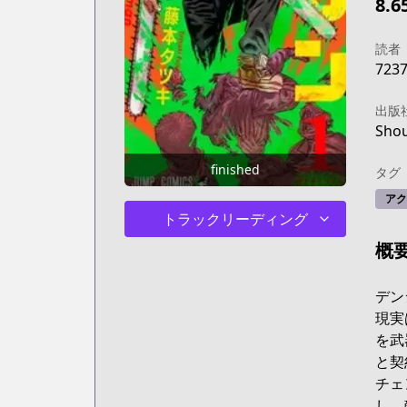
8.6
読者
723
出版
Sho
finished
タグ
アク
トラックリーディング
概
デン
現実
を武
と契
チェ
し、