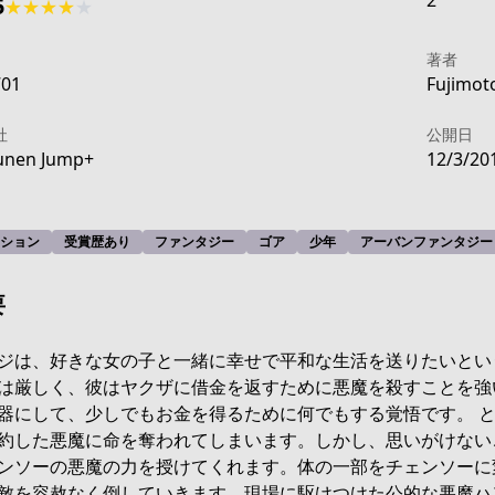
2
5
★
★
★
★
★
著者
701
Fujimoto
社
公開日
unen Jump+
12/3/20
ション
受賞歴あり
ファンタジー
ゴア
少年
アーバンファンタジー
要
ジは、好きな女の子と一緒に幸せで平和な生活を送りたいとい
は厳しく、彼はヤクザに借金を返すために悪魔を殺すことを強
器にして、少しでもお金を得るために何でもする覚悟です。 
約した悪魔に命を奪われてしまいます。しかし、思いがけない
ンソーの悪魔の力を授けてくれます。体の一部をチェンソーに
敵を容赦なく倒していきます。現場に駆けつけた公的な悪魔ハ