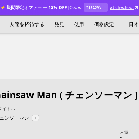
⚡ 期間限定オファー — 15% OFF
|
Code:
at checkout
T1P15VV
友達を招待する
発見
使用
価格設定
日本
hainsaw Man
( チェンソーマン )
タイトル
:チェンソーマン
↓
人気