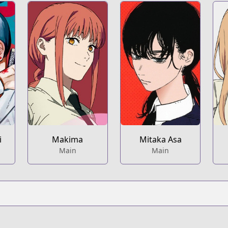
i
Makima
Mitaka Asa
Main
Main