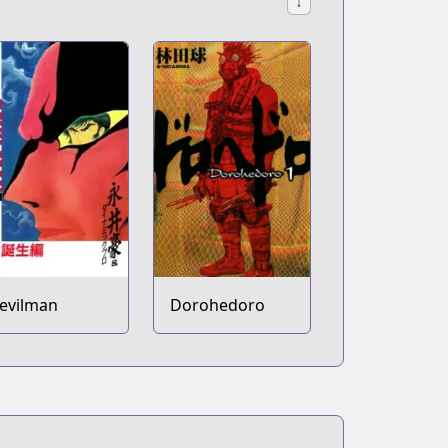
↓
evilman
Dorohedoro