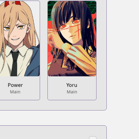
Power
Yoru
Main
Main