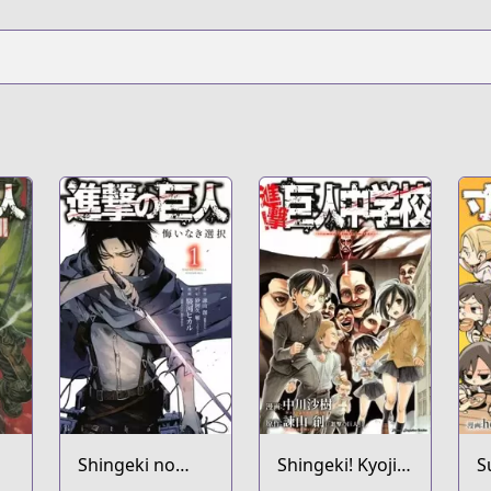
Shingeki no
Shingeki! Kyojin
S