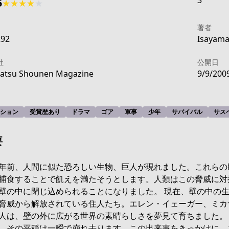
3
5
★
★
★
★
★
著者
292
Isayama
社
公開日
atsu Shounen Magazine
9/9/200
ション
受賞歴あり
ドラマ
ゴア
軍事
少年
サバイバル
サス
要
年前、人間に似た恐ろしい生物、巨人が現れました。これらの
捕食することで飢えを満たそうとします。人類はこの脅威に対
壁の中に閉じ込められることになりました。 現在、壁の中の
cdb-4fe7-acf7-2b6ff7a60613
脅威から解放されている住人たち。エレン・イェーガー、ミカ
人は、壁の外に広がる世界の素晴らしさを夢見て育ちました。
、その平穏は一瞬で崩れ去ります。この出来事をきっかけに、