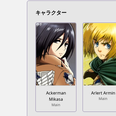
https://www.mangaupdates.com/serie
Book☆Walker
キャラクター
Book☆Walker
https://bookwalker.jp/series/4214/list
Official English
Official English
https://comics.inkr.com/title/409-att
Ackerman
Arlert Armin
Main
Mikasa
Main