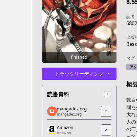
8.5
読者
680
出版
Bess
finished
タグ
アク
トラックリーディング
概
読書資料
↓
数百
mangadex.org
間を
mangadex.org
mangadex.org
大な
mangadex.org
https://mangadex.org/title/304ceac3-8
人の
Amazon
Amazon
の三
Amazon
Amazon
って