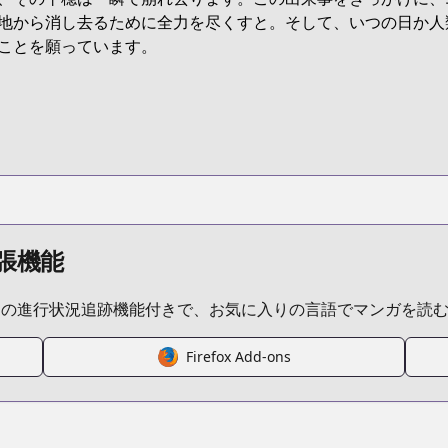
t/B07C5ZN36D
地から消し去るために全力を尽くすと。そして、いつの日か人
ことを願っています。
attack-on-titan
/121579/
episode/10834108156635088814
張機能
ムの進行状況追跡機能付きで、お気に入りの言語でマンガを読
Firefox Add-ons
/https://www.cdjapan.co.jp/product/NEOBK-1599854