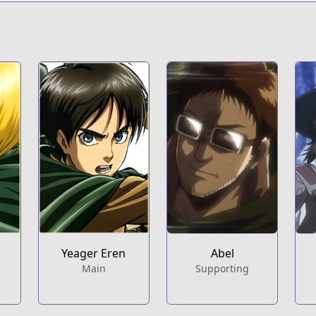
s.html?id=47446
ack-on-titan?utm_source=mgd
Yeager Eren
Abel
Main
Supporting