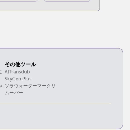
yojin
Kyojin:
Kakuzetsu Toshi
no Joou
その他ツール
に
AITransdub
SkyGen Plus
a.
ソラウォーターマークリ
ムーバー