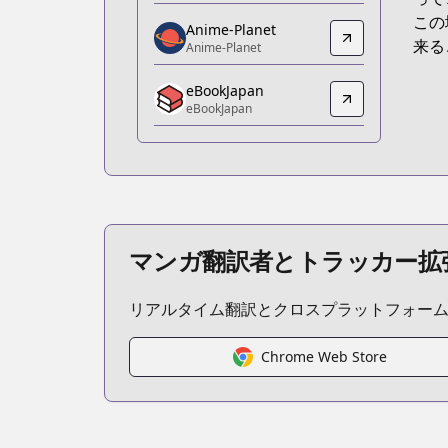
https://www.amazon.co.jp/gp/produc
この
Anime-Planet
Anime-Planet
来る
Anime-Planet
Anime-Planet
eBookJapan
https://www.anime-planet.com/manga/
eBookJapan
eBookJapan
eBookJapan
https://ebookjapan.yahoo.co.jp/books
Official Raw
Official Raw
https://pocket.shonenmagazine.com/
マンガ翻訳者とトラッカー拡
Kitsu
Kitsu
リアルタイム翻訳とクロスプラットフォー
https://kitsu.app/manga/14916
CDJapan
CDJapan
Chrome Web Store
https://www.anime-planet.com/manga
MangaUpdates
MangaUpdates