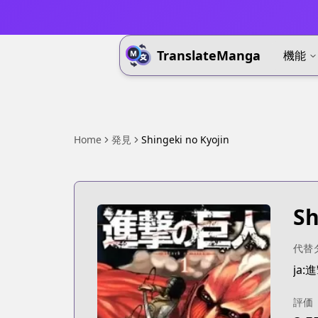
TranslateManga
機能
Home
発見
Shingeki no Kyojin
Sh
代替
ja
評価