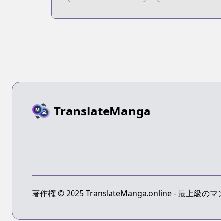
Kyojin Volume 0
Kyojin: Before
the Fall
TranslateManga
著作権 © 2025 TranslateManga.online -