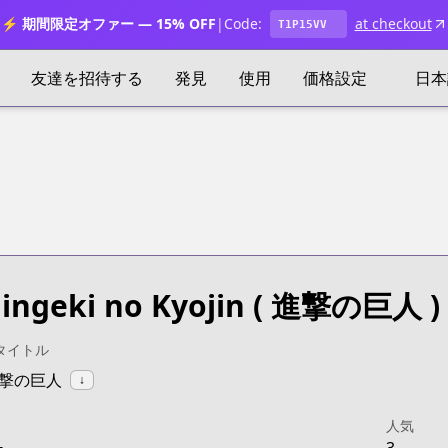
⚡ 期間限定オファー — 15% OFF
|
Code:
at checkout
T1P15VV
友達を招待する
発見
使用
価格設定
日本
ingeki no Kyojin
( 進撃の巨人 )
タイトル
:進撃の巨人
↓
人気