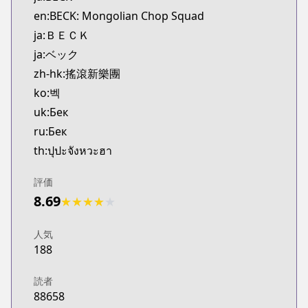
Kitsu
en:BECK: Mongolian Chop Squad
https://kitsu.app/manga/354
ja:ＢＥＣＫ
MangaUpdates
ja:ベック
MangaUpdates
zh-hk:搖滾新樂團
https://www.mangaupdates.com/series.html?id=4
Book☆Walker
ko:벡
Book☆Walker
uk:Бек
https://bookwalker.jp/series/502830
ru:Бек
Official English
th:ปุปะจังหวะฮา
Official English
https://comics.inkr.com/title/2104-beck
評価
Coolmic
8.69
★
★
★
★
★
Coolmic
https://coolmic.me/titles/5072
人気
Kodansha
188
Kodansha
https://kodansha.us/series/beck/
読者
88658