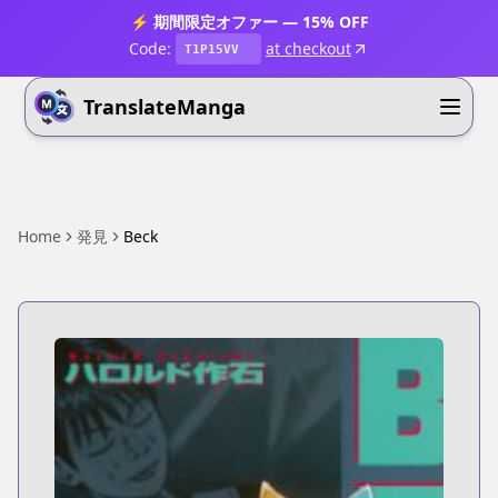
⚡ 期間限定オファー — 15% OFF
Code:
at checkout
T1P15VV
TranslateManga
Home
発見
Beck