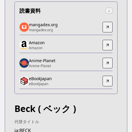
読書資料
↓
mangadex.org
mangadex.org
mangadex.org
mangadex.org
https://mangadex.org/title/4cf9b503-439a-48f7-9
Amazon
Amazon
Amazon
Amazon
https://www.amazon.co.jp/dp/B0DPTTXD4P
Anime-Planet
Anime-Planet
Anime-Planet
Anime-Planet
eBookJapan
https://www.anime-planet.com/manga/beck-mong
eBookJapan
eBookJapan
eBookJapan
https://ebookjapan.yahoo.co.jp/books/868015/
Beck
( ベック )
Official Raw
Official Raw
https://comic-days.com/episode/10834108156634
代替タイトル
Kitsu
ja:BECK