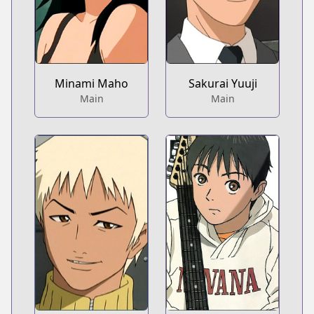
Minami Maho
Sakurai Yuuji
Main
Main