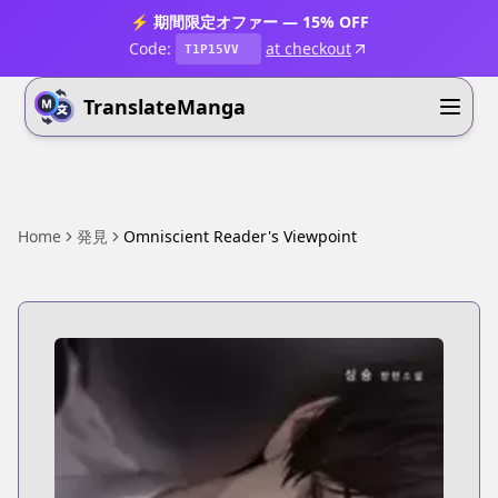
⚡ 期間限定オファー — 15% OFF
Code:
at checkout
T1P15VV
TranslateManga
Home
発見
Omniscient Reader's Viewpoint