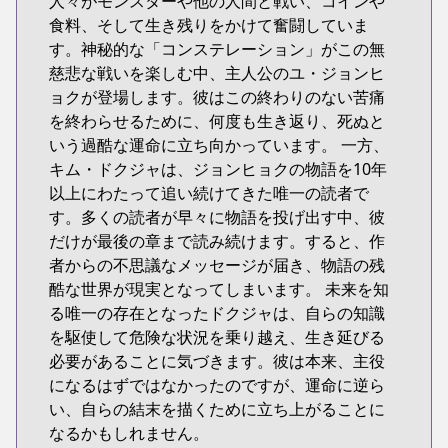
人々がモンスターや他の人間と戦い、コインや
食料、そして生き残りをかけて奮闘していま
す。神秘的な「コンステレーション」がこの無
慈悲な戦いを楽しむ中、主人公のユ・ジョンヒ
ョクが登場します。彼はこの終わりのない苦痛
を終わらせるために、何度も生き返り、死ぬと
いう過酷な運命に立ち向かっています。 一方、
キム・ドクジャは、ジョンヒョクの物語を10年
以上にわたって追い続けてきた唯一の読者で
す。多くの読者が早々に物語を投げ出す中、彼
だけが最後の章まで読み続けます。すると、作
者からの不思議なメッセージが届き、物語の残
酷な世界が現実となってしまいます。 未来を知
る唯一の存在となったドクジャは、自らの知識
を駆使して危険な状況を乗り越え、生き延びる
必要があることに気づきます。彼は本来、主役
になるはずではなかったのですが、運命に逆ら
い、自らの結末を描くために立ち上がることに
なるかもしれません。