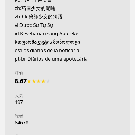
http://www.ki-oon.com/mangas/tomes-1306-carnets
zh:药屋少女的呢喃
Twitter
zh-hk:藥師少女的獨語
Twitter
vi:Dược Sư Tự Sự
https://x.com/LesCarnetsmanga
id:Keseharian sang Apoteker
Official Site
ka:ფარმაცევტის მონოლოგი
Official Site
https://www.eccediciones.com/catalogo/manga/dra
es:Los diarios de la boticaria
Bilibili
pt-br:Diários de uma apotecária
Bilibili
https://manga.bilibili.com/detail/mc28218?from
評価
Manga UP!
8.67
★
★
★
★
★
Manga UP!
https://global.manga-up.com/manga/164
人気
Official Site
197
Official Site
https://squareenixmangaandbooks.square-enix-ga
読者
Official Site
84678
Official Site