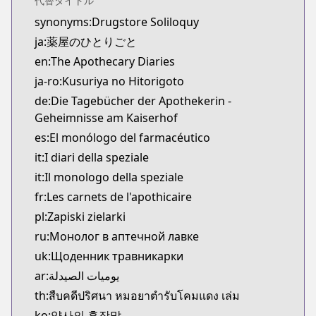
代替タイトル
Kitsu
synonyms:Drugstore Soliloquy
https://kitsu.app/manga/39631
ja:薬屋のひとりごと
CDJapan
CDJapan
en:The Apothecary Diaries
https://www.anime-planet.com/manga/https://ww
ja-ro:Kusuriya no Hitorigoto
MangaUpdates
de:Die Tagebücher der Apothekerin -
MangaUpdates
Geheimnisse am Kaiserhof
https://www.mangaupdates.com/series.html?id=1
es:El monólogo del farmacéutico
novelUpdates
it:I diari della speziale
novelUpdates
it:Il monologo della speziale
https://www.novelupdates.com/series/kusuriya-no
Book☆Walker
fr:Les carnets de l'apothicaire
Book☆Walker
pl:Zapiski zielarki
https://bookwalker.jp/series/130765/list
ru:Монолог в аптечной лавке
Official English
uk:Щоденник травникарки
Official English
ar:يوميات الصيدلة
https://global.manga-up.com/manga/164
th:สืบคดีปริศนา หมอยาตำรับโคมแดง เล่ม
Official Site
Official Site
ko:약사의 혼잣말