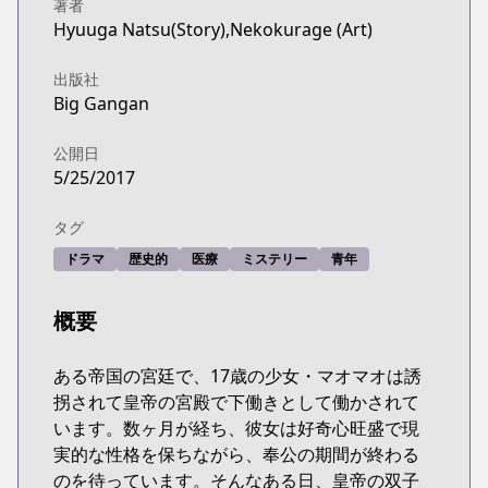
http://www.jp.square-enix.com/magazine/biggang
著者
Hyuuga Natsu(Story),Nekokurage (Art)
出版社
Big Gangan
公開日
5/25/2017
タグ
ドラマ
歴史的
医療
ミステリー
青年
概要
ある帝国の宮廷で、17歳の少女・マオマオは誘
拐されて皇帝の宮殿で下働きとして働かされて
います。数ヶ月が経ち、彼女は好奇心旺盛で現
実的な性格を保ちながら、奉公の期間が終わる
のを待っています。そんなある日、皇帝の双子