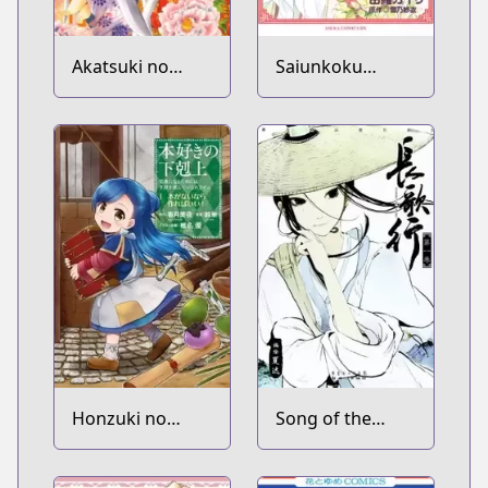
Akatsuki no
Saiunkoku
Yona
Monogatari
Honzuki no
Song of the
Gekokujou:
Long March
Shisho ni Naru