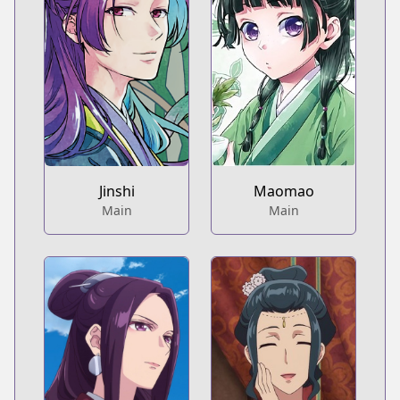
Jinshi
Maomao
Main
Main