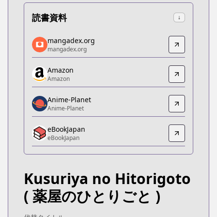
読書資料
↓
mangadex.org
mangadex.org
mangadex.org
mangadex.org
https://mangadex.org/title/e18fe8c6-f6dc-4f05-84
Amazon
Amazon
Amazon
Amazon
https://www.amazon.co.jp/dp/B07BHZ7W3S
Anime-Planet
Anime-Planet
Anime-Planet
Anime-Planet
eBookJapan
https://www.anime-planet.com/manga/kusuriya-no
eBookJapan
eBookJapan
eBookJapan
https://ebookjapan.yahoo.co.jp/books/423421
Kusuriya no Hitorigoto
Official Raw
Official Raw
( 薬屋のひとりごと )
https://www.manga-up.com/titles/356
Kitsu