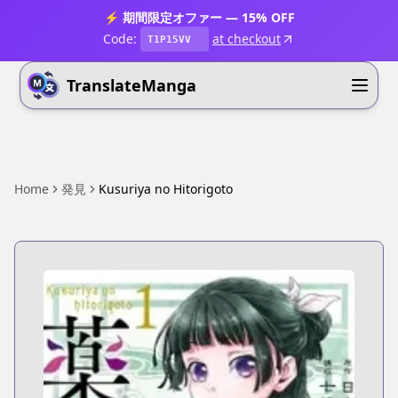
⚡ 期間限定オファー — 15% OFF
Code:
at checkout
T1P15VV
TranslateManga
Home
発見
Kusuriya no Hitorigoto