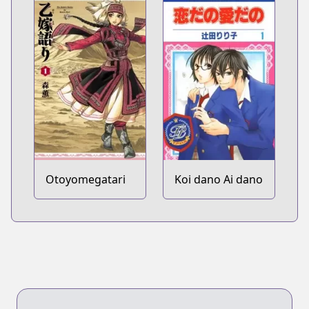
Tame ni wa
Shudan wo
Erandeiraremasen
Dai 1-bu - Hon
ga Nai nara
Tsukureba Ii!
Otoyomegatari
Koi dano Ai dano