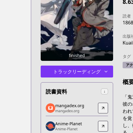
8.6
読者
186
出版
Kua
finished
タグ
アク
トラックリーディング
概
読書資料
↓
「鬼
mangadex.org
彼の
mangadex.org
mangadex.org
われ
mangadex.org
https://mangadex.org/title/6e52262f-
を覚
Anime-Planet
Anime-Planet
し、
Anime-Planet
Anime-Planet
る。