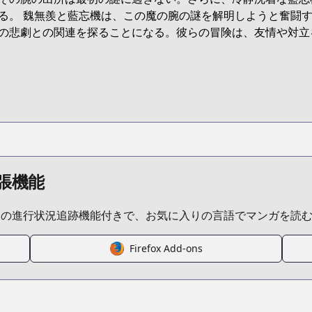
the-grandmaster-of-demonic-cultivation
る。 魏無羨と藍忘機は、この魔の腕の謎を解明しようと奮闘
の悲劇との関連を探ることになる。彼らの冒険は、友情や対立
opic/1749/
s.html?id=145982
張機能
ムの進行状況追跡機能付きで、お気に入りの言語でマンガを読
the-founder-of-diabolism
Firefox Add-ons
eries/grandmaster-of-demonic-cultivation-mo-dao-zu-shi