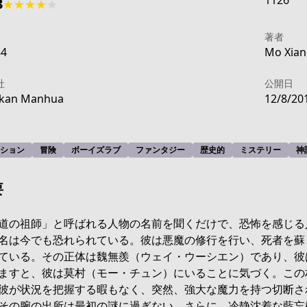
1126
3
★
★
★
★
★
著者
84
Mo Xiang
社
公開日
ikan Manhua
12/8/20
ション
冒険
ボーイズラブ
ファンタジー
歴史的
ミステリー
神
要
道の祖師」と呼ばれる人物の名前を聞くだけで、恐怖を感じる
名は今でも恐れられている。彼は悪魔の修行を行い、死者を蘇
ている。その正体は魏無羨（ウェイ・ウーシエン）であり、彼
bcd5-49c4-b93a-f4652d189844
ますと、彼は莫村（モー・チュン）にいることに気づく。この
彼が状況を把握する暇もなく、突然、強大な魔力を持つ切断さ
その腕の出所は最初の謎に過ぎない。さらに、冷静沈着な藍忘