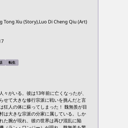
 Tong Xiu (Story),Luo Di Cheng Qiu (Art)
17
話
転生
人々がいる。彼は13年前に亡くなったが、
らせて大きな修行宗派に戦いを挑んだと言
は狂人の体に蘇ってしまった！ 魏無羨が目
村は大きな宗派の分家に属している。しか
れた腕が現れ、彼の世界は再び混乱に陥
機（ラン・ワンジー）が現れ、魏無羨を驚