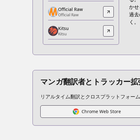
https://www.anime-planet.com/manga/
かせ
Official Raw
Official Raw
過去
Official Raw
Official Raw
く。
Kitsu
http://www.kuaikanmanhua.com/web/t
Kitsu
Kitsu
Kitsu
https://kitsu.app/manga/40740
MangaUpdates
MangaUpdates
https://www.mangaupdates.com/serie
マンガ翻訳者とトラッカー拡
novelUpdates
novelUpdates
リアルタイム翻訳とクロスプラットフォー
https://www.novelupdates.com/series/
Official English
Official English
Chrome Web Store
https://sevenseasentertainment.com/s