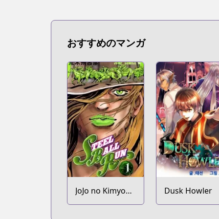
おすすめのマンガ
JoJo no Kimyou
Dusk Howler
na Bouken Part
7: Steel Ball Run