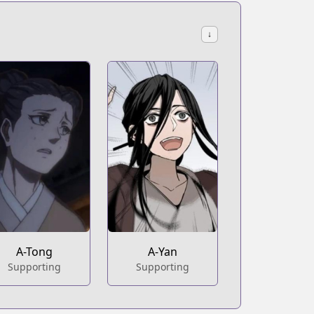
↓
A-Tong
A-Yan
Supporting
Supporting