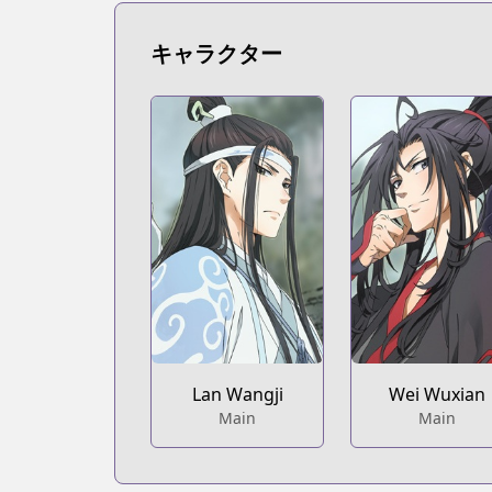
キャラクター
Lan Wangji
Wei Wuxian
Main
Main