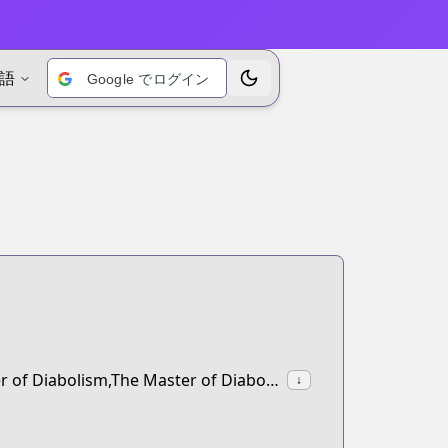
語
Google でログイン
テーマを切り替えます
synonyms:The Grandmaster of Demonic Cultivation,The Founder of Diabolism,The Master of Diabolism
↓