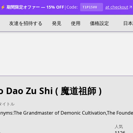
⚡ 期間限定オファー — 15% OFF
|
Code:
at checkout
T1P15VV
友達を招待する
発見
使用
価格設定
日本
 Dao Zu Shi
( 魔道祖師 )
タイトル
人気