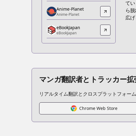
てい
https://www.amazon.co.jp/dp/B0B962
Anime-Planet
ら脱
Anime-Planet
Anime-Planet
広げ
Anime-Planet
eBookJapan
https://www.anime-planet.com/manga/
eBookJapan
eBookJapan
eBookJapan
https://ebookjapan.yahoo.co.jp/books
Official Raw
Official Raw
https://yanmaga.jp/comics/僕は
マンガ翻訳者とトラッカー拡
Kitsu
Kitsu
リアルタイム翻訳とクロスプラットフォー
https://kitsu.app/manga/63892
CDJapan
CDJapan
Chrome Web Store
https://www.anime-planet.com/manga
MangaUpdates
MangaUpdates