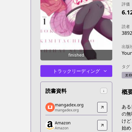
評価
6.1
読者
389
出版
You
finished
タグ
トラックリーディング
エロ
読書資料
概
↓
mangadex.org
mangadex.org
ある
mangadex.org
mangadex.org
の無
https://mangadex.org/title/564046e1-
けど
Amazon
Amazon
始め
Amazon
Amazon