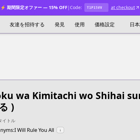
⚡ 期間限定オファー — 15% OFF
|
Code:
at checkout
T1P15VV
友達を招待する
発見
使用
価格設定
日本
ku wa Kimitachi wo Shihai su
る )
タイトル
nyms:I Will Rule You All
↓