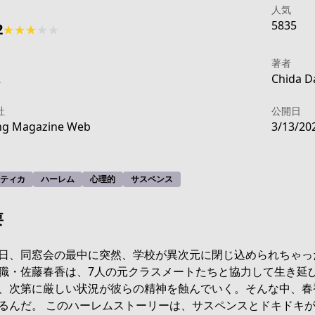
人気
5835
2
★
★
★
★
★
著者
2
Chida Da
社
公開日
ng Magazine Web
3/13/20
ティカ
ハーレム
心理的
サスペンス
要
日、同窓会の最中に突然、学校が異次元に閉じ込められちゃっ
職・佐藤春香は、7人の元クラスメートたちと協力して生き延
2919-4f8b-93cc-907b36256534
、次第に厳しい状況が彼らの精神を蝕んでいく。そんな中、春
るんだ。 このハーレムストーリーは、サスペンスとドキドキ