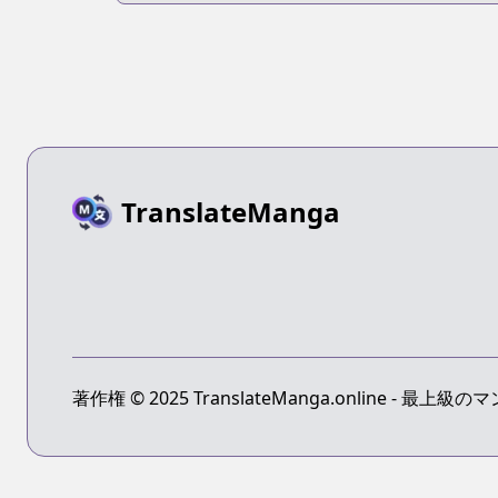
dai no Kimi to
Au
TranslateManga
著作権 © 2025 TranslateManga.online -