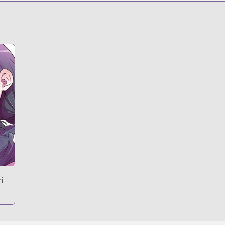
s.html?id=trw8dku
i