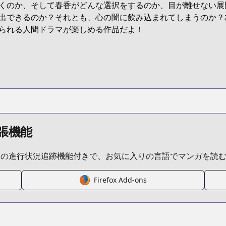
くのか、そして春香がどんな選択をするのか、目が離せない展
5KWF
出できるのか？それとも、心の闇に飲み込まれてしまうのか？
られる人間ドラマが楽しめる作品だよ！
boku-wa-kimitachi-wo-shihai-suru
/704647
君たちを支配する
張機能
ムの進行状況追跡機能付きで、お気に入りの言語でマンガを読
Firefox Add-ons
/https://www.cdjapan.co.jp/product/NEOBK-2737395