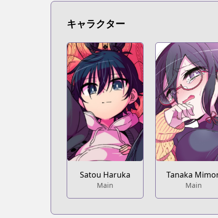
https://www.mangaupdates.com/serie
Book☆Walker
キャラクター
Book☆Walker
https://bookwalker.jp/series/361066
Satou Haruka
Tanaka Mimor
Main
Main