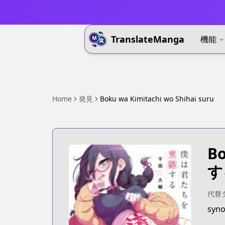
TranslateManga
機能
Home
発見
Boku wa Kimitachi wo Shihai suru
Bo
す
代替
syno