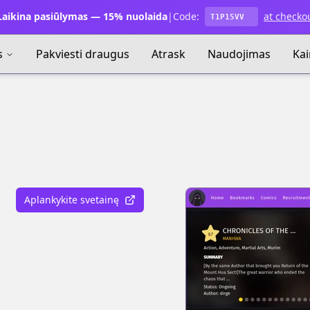
aikina pasiūlymas — 15% nuolaida
|
Code:
at checko
T1P15VV
s
Pakviesti draugus
Atrask
Naudojimas
Ka
Aplankykite svetainę