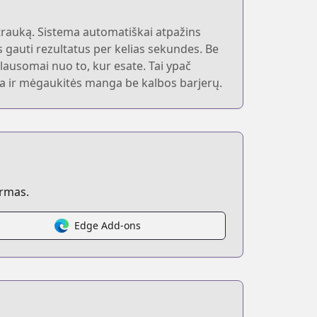
rauką. Sistema automatiškai atpažins
s gauti rezultatus per kelias sekundes. Be
klausomai nuo to, kur esate. Tai ypač
ga ir mėgaukitės manga be kalbos barjerų.
ormas.
Edge Add-ons