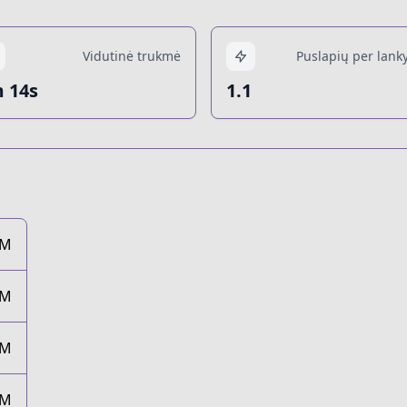
Vidutinė trukmė
Puslapių per lanky
 14s
1.1
2M
2M
5M
4M