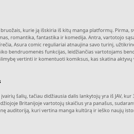
bruožais, kurie ją išskiria iš kitų manga platformų. Pirma, 
mas, romantika, fantastika ir komedija. Antra, vartotojo sąsa
Trečia, Asura comic reguliariai atnaujina savo turinį, užtikri
alaiko bendruomenės funkcijas, leidžiančias vartotojams ben
alimybę vertinti ir komentuoti komiksus, kas skatina aktyvų 
s
įvairių šalių, tačiau didžiausia dalis lankytojų yra iš JAV, ku
Didžiojoje Britanijoje vartotojų skaičius yra panašus, sudaran
nę auditoriją, kuri vertina manga kultūrą ir ieško naujų isto