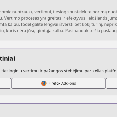
mic nuotraukų vertimui, tiesiog spustelėkite norimą nuot
. Vertimo procesas yra greitas ir efektyvus, leidžiantis jum
ą kalbų, todėl galite lengvai išversti bet kokį turinį, nepri
iu, kuris nėra jūsų gimtąja kalba. Pasinaudokite šia paslau
tiniai
iesioginiu vertimu ir pažangos stebėjimu per kelias platf
Firefox Add-ons