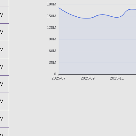
7M
8M
5M
5M
0M
4M
0M