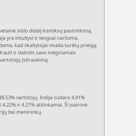
svetainė siūlo didelį komiksų pasirinkimą,
ja yra intuityvi ir lengvai naršoma,
ndama, kad skaitytojai visada turėtų prieigą
drauti ir dalintis savo mėgstamais
vartotojų įsitraukimą.
r 38.53% vartotojų. Indija sudaro 4.91%
t 4.22% ir 4.21% atitinkamai. Ši įvairovė
rijų bei menininkų.