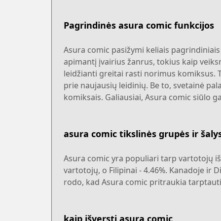
Pagrindinės asura comic funkcijos
Asura comic pasižymi keliais pagrindiniais 
apimantį įvairius žanrus, tokius kaip veiks
leidžianti greitai rasti norimus komiksus. 
prie naujausių leidinių. Be to, svetainė p
komiksais. Galiausiai, Asura comic siūlo g
asura comic tikslinės grupės ir šaly
Asura comic yra populiari tarp vartotojų iš 
vartotojų, o Filipinai - 4.46%. Kanadoje ir 
rodo, kad Asura comic pritraukia tarptauti
kaip išversti asura comic