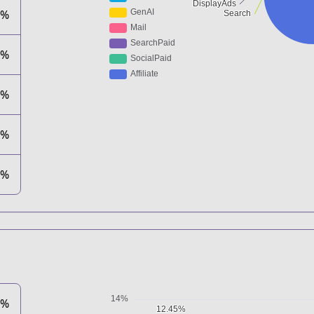
5%
8%
8%
2%
1%
5%