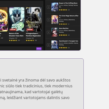
Ši svetainė yra žinoma dėl savo aukštos
ic siūlo tiek tradicinius, tiek modernius
 atnaujinama, kad vartotojai galėtų
ą, leidžiant vartotojams dalintis savo