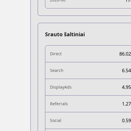
1
Srauto šaltiniai
86.0
Direct
6.5
Search
4.9
DisplayAds
1.2
Referrals
0.5
Social