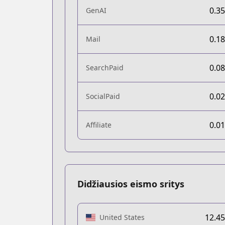
0.3
GenAI
0.1
Mail
0.0
SearchPaid
0.0
SocialPaid
0.0
Affiliate
Didžiausios eismo sritys
12.4
United States