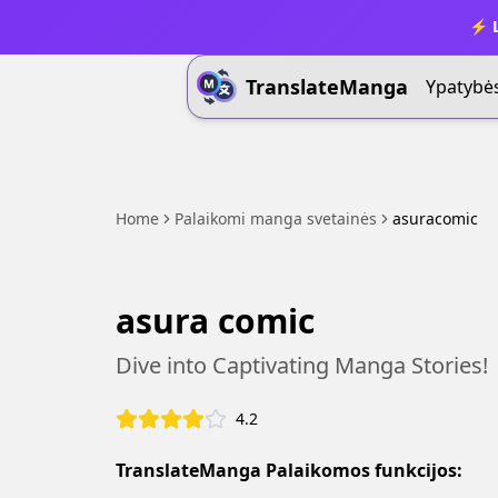
⚡ L
TranslateManga
Ypatybė
Home
Palaikomi manga svetainės
asuracomic
asura comic
Dive into Captivating Manga Stories!
4.2
TranslateManga Palaikomos funkcijos: