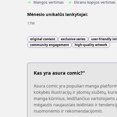
Mangos vertimas
Ekrano kopijos vertimas
Mėnesio unikalūs lankytojai:
17M
original content
exclusive series
user-friendly in
community engagement
high-quality artwork
Kas yra asura comic?"
Asura comic yra populiari manga platforma,
kokybės iliustracijų ir įdomių siužetų, kur
manga kūrinius, leidžiančius vartotojams a
mėgautis naujausiais leidiniais ir tendenc
nuomonėmis ir rekomendacijomis.