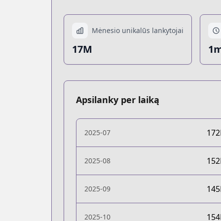
Mėnesio unikalūs lankytojai
17M
1m
Apsilanky per laiką
17
2025-07
15
2025-08
14
2025-09
15
2025-10