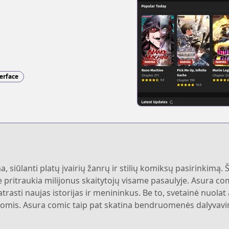
terface
 siūlanti platų įvairių žanrų ir stilių komiksų pasirinkimą. 
ie pritraukia milijonus skaitytojų visame pasaulyje. Asura com
trasti naujas istorijas ir menininkus. Be to, svetainė nuolat
ijomis. Asura comic taip pat skatina bendruomenės dalyvavim