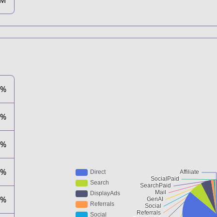
7M
2%
4%
5%
7%
9%