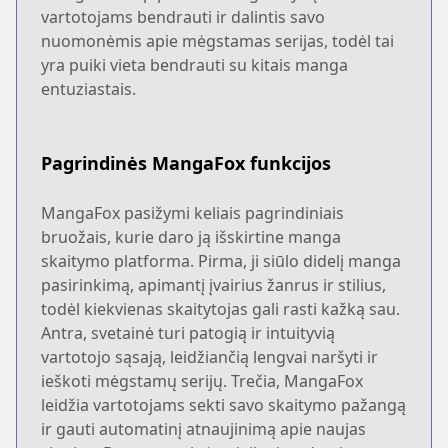
vartotojams bendrauti ir dalintis savo
nuomonėmis apie mėgstamas serijas, todėl tai
yra puiki vieta bendrauti su kitais manga
entuziastais.
Pagrindinės MangaFox funkcijos
MangaFox pasižymi keliais pagrindiniais
bruožais, kurie daro ją išskirtine manga
skaitymo platforma. Pirma, ji siūlo didelį manga
pasirinkimą, apimantį įvairius žanrus ir stilius,
todėl kiekvienas skaitytojas gali rasti kažką sau.
Antra, svetainė turi patogią ir intuityvią
vartotojo sąsają, leidžiančią lengvai naršyti ir
ieškoti mėgstamų serijų. Trečia, MangaFox
leidžia vartotojams sekti savo skaitymo pažangą
ir gauti automatinį atnaujinimą apie naujas