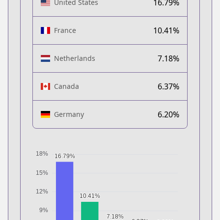
16.79%
United States
10.41%
France
7.18%
Netherlands
6.37%
Canada
6.20%
Germany