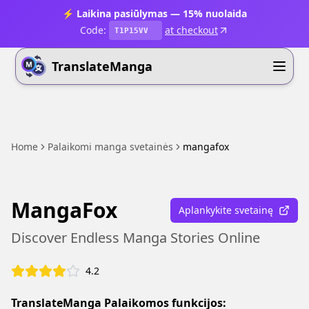
⚡ Laikina pasiūlymas — 15% nuolaida
Code:
at checkout
T1P15VV
TranslateManga
Home
Palaikomi manga svetainės
mangafox
MangaFox
Aplankykite svetainę
Discover Endless Manga Stories Online
4.2
TranslateManga Palaikomos funkcijos: