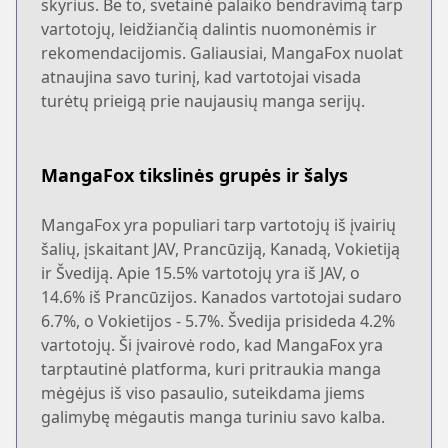
skyrius. Be to, svetainė palaiko bendravimą tarp
vartotojų, leidžiančią dalintis nuomonėmis ir
rekomendacijomis. Galiausiai, MangaFox nuolat
atnaujina savo turinį, kad vartotojai visada
turėtų prieigą prie naujausių manga serijų.
MangaFox tikslinės grupės ir šalys
MangaFox yra populiari tarp vartotojų iš įvairių
šalių, įskaitant JAV, Prancūziją, Kanadą, Vokietiją
ir Švediją. Apie 15.5% vartotojų yra iš JAV, o
14.6% iš Prancūzijos. Kanados vartotojai sudaro
6.7%, o Vokietijos - 5.7%. Švedija prisideda 4.2%
vartotojų. Ši įvairovė rodo, kad MangaFox yra
tarptautinė platforma, kuri pritraukia manga
mėgėjus iš viso pasaulio, suteikdama jiems
galimybę mėgautis manga turiniu savo kalba.