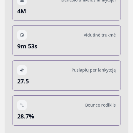
4M
Vidutinė trukmė
9m 53s
Puslapių per lankytoją
27.5
Bounce rodiklis
28.7%