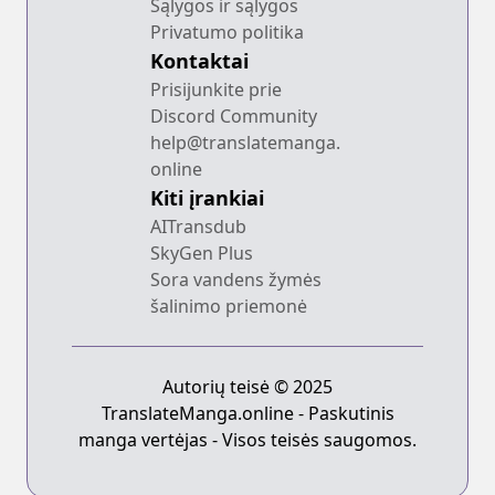
Sąlygos ir sąlygos
Privatumo politika
Kontaktai
Prisijunkite prie
Discord Community
help@translatemanga.
online
Kiti įrankiai
AITransdub
SkyGen Plus
Sora vandens žymės
šalinimo priemonė
Autorių teisė © 2025
TranslateManga.online - Paskutinis
manga vertėjas - Visos teisės saugomos.