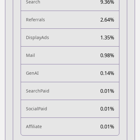
9.36%
Search
2.64%
Referrals
1.35%
DisplayAds
0.98%
Mail
0.14%
GenAI
0.01%
SearchPaid
0.01%
SocialPaid
0.01%
Affiliate