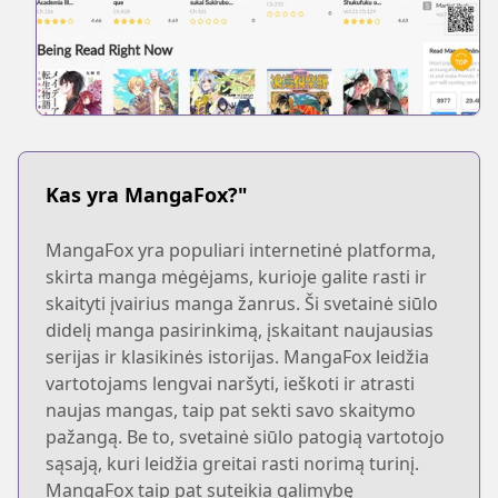
Kas yra MangaFox?"
MangaFox yra populiari internetinė platforma,
skirta manga mėgėjams, kurioje galite rasti ir
skaityti įvairius manga žanrus. Ši svetainė siūlo
didelį manga pasirinkimą, įskaitant naujausias
serijas ir klasikinės istorijas. MangaFox leidžia
vartotojams lengvai naršyti, ieškoti ir atrasti
naujas mangas, taip pat sekti savo skaitymo
pažangą. Be to, svetainė siūlo patogią vartotojo
sąsają, kuri leidžia greitai rasti norimą turinį.
MangaFox taip pat suteikia galimybę