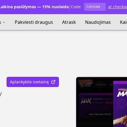
aikina pasiūlymas — 15% nuolaida
|
Code:
at checko
T1P15VV
s
Pakviesti draugus
Atrask
Naudojimas
Ka
Aplankykite svetainę
y