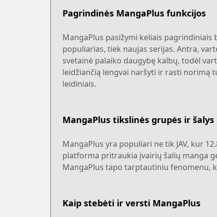
Pagrindinės MangaPlus funkcijos
MangaPlus pasižymi keliais pagrindiniais br
populiarias, tiek naujas serijas. Antra, va
svetainė palaiko daugybę kalbų, todėl var
leidžiančią lengvai naršyti ir rasti norimą 
leidiniais.
MangaPlus tikslinės grupės ir šalys
MangaPlus yra populiari ne tik JAV, kur 12.8
platforma pritraukia įvairių šalių manga 
MangaPlus tapo tarptautiniu fenomenu, ku
Kaip stebėti ir versti MangaPlus