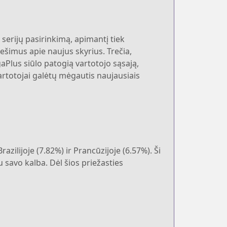
 serijų pasirinkimą, apimantį tiek
nešimus apie naujus skyrius. Trečia,
aPlus siūlo patogią vartotojo sąsają,
 vartotojai galėtų mėgautis naujausiais
azilijoje (7.82%) ir Prancūzijoje (6.57%). Ši
savo kalba. Dėl šios priežasties