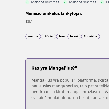
Mangos vertimas
Mangos sekimas
E
Mėnesio unikalūs lankytojai:
13M
manga
official
free
latest
Shueisha
Kas yra MangaPlus?"
MangaPlus yra populiari platforma, skirta 
naujausias manga serijas, taip pat suteiki
bendrauti su kitais manga entuziastais. Var
svetainė nuolat atnaujina turinį, kad varto