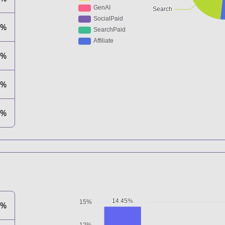
1%
8%
1%
1%
5%