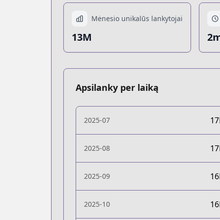
Mėnesio unikalūs lankytojai
13M
2m
Apsilanky per laiką
1
2025-07
1
2025-08
1
2025-09
1
2025-10