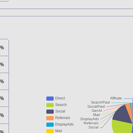
8%
0%
5%
4%
9%
1%