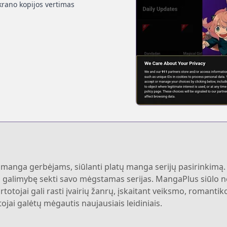
krano kopijos vertimas
manga gerbėjams, siūlanti platų manga serijų pasirinkimą. Š
a galimybę sekti savo mėgstamas serijas. MangaPlus siūlo ne 
totojai gali rasti įvairių žanrų, įskaitant veiksmo, romantik
tojai galėtų mėgautis naujausiais leidiniais.