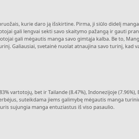
uožais, kurie daro ją išskirtine. Pirma, ji siūlo didelį manga
rtotojai gali lengvai sekti savo skaitymo pažangą ir gauti pra
totojai gali mėgautis manga savo gimtąja kalba. Be to, Mang
turinį. Galiausiai, svetainė nuolat atnaujina savo turinį, kad
3% vartotojų, bet ir Tailande (8.47%), Indonezijoje (7.96%), Br
gerbėjus, suteikdama jiems galimybę mėgautis manga turiniu 
ris sujungia manga entuziastus iš viso pasaulio.