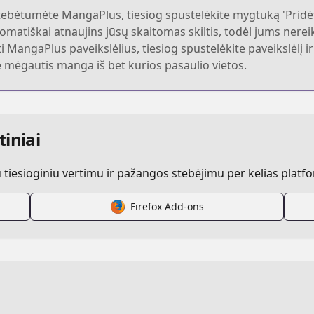
bėtumėte MangaPlus, tiesiog spustelėkite mygtuką 'Pridėt
atiškai atnaujins jūsų skaitomas skiltis, todėl jums nereikės
sti MangaPlus paveikslėlius, tiesiog spustelėkite paveikslėlį i
te mėgautis manga iš bet kurios pasaulio vietos.
tiniai
iesioginiu vertimu ir pažangos stebėjimu per kelias platf
Firefox Add-ons