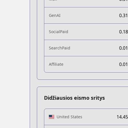
0.3
GenAI
0.1
SocialPaid
0.0
SearchPaid
0.0
Affiliate
Didžiausios eismo sritys
14.4
United States