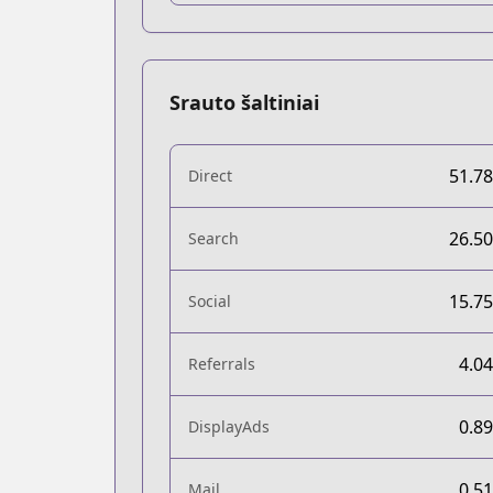
Srauto šaltiniai
51.7
Direct
26.5
Search
15.7
Social
4.0
Referrals
0.8
DisplayAds
0.5
Mail