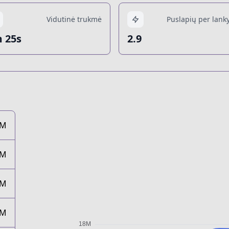
Vidutinė trukmė
Puslapių per lanky
 25s
2.9
7M
7M
6M
6M