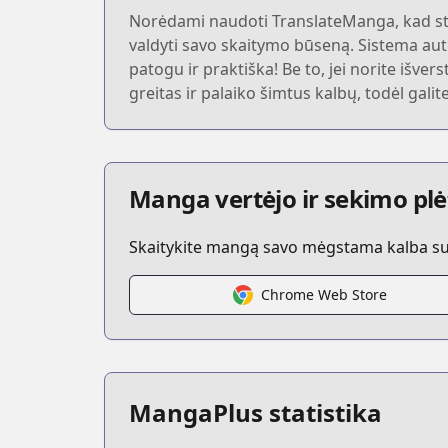
Norėdami naudoti TranslateManga, kad ste
valdyti savo skaitymo būseną. Sistema autom
patogu ir praktiška! Be to, jei norite išver
greitas ir palaiko šimtus kalbų, todėl gali
Manga vertėjo ir sekimo plė
Skaitykite mangą savo mėgstama kalba su t
Chrome Web Store
MangaPlus statistika