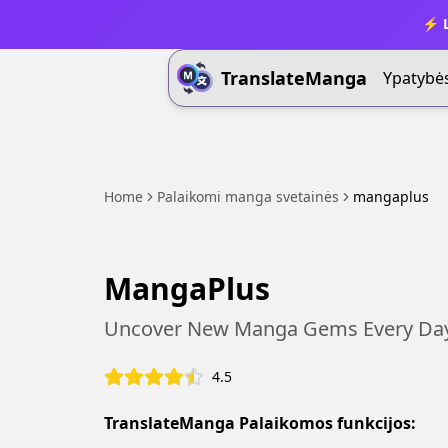
⚡ L
TranslateManga
Ypatybė
Home
Palaikomi manga svetainės
mangaplus
MangaPlus
Uncover New Manga Gems Every Da
4.5
TranslateManga Palaikomos funkcijos: