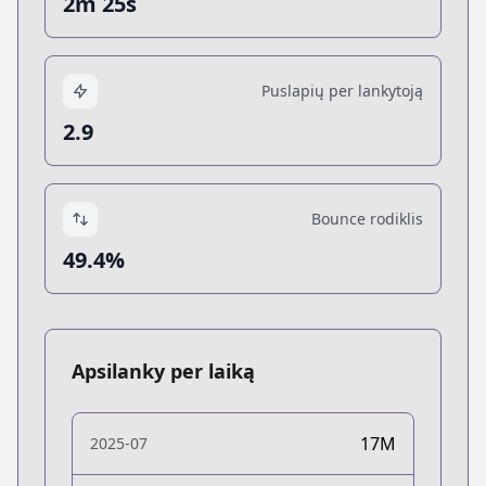
2m 25s
Puslapių per lankytoją
2.9
Bounce rodiklis
49.4%
Apsilanky per laiką
17M
2025-07