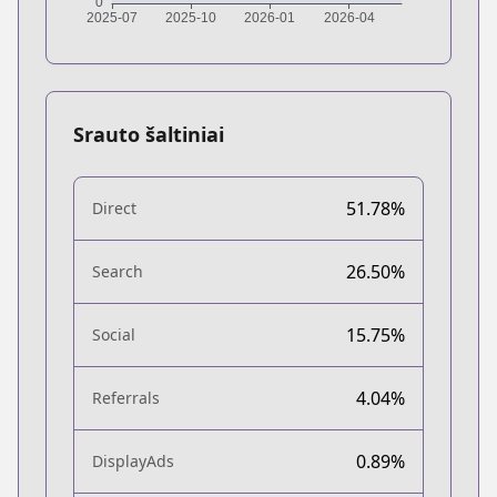
Srauto šaltiniai
51.78%
Direct
26.50%
Search
15.75%
Social
4.04%
Referrals
0.89%
DisplayAds