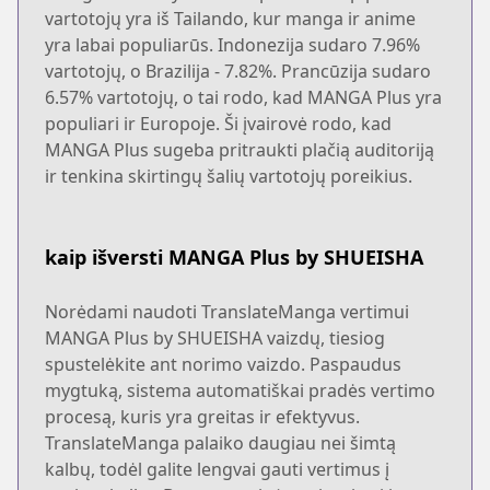
vartotojų yra iš Tailando, kur manga ir anime
yra labai populiarūs. Indonezija sudaro 7.96%
vartotojų, o Brazilija - 7.82%. Prancūzija sudaro
6.57% vartotojų, o tai rodo, kad MANGA Plus yra
populiari ir Europoje. Ši įvairovė rodo, kad
MANGA Plus sugeba pritraukti plačią auditoriją
ir tenkina skirtingų šalių vartotojų poreikius.
kaip išversti MANGA Plus by SHUEISHA
Norėdami naudoti TranslateManga vertimui
MANGA Plus by SHUEISHA vaizdų, tiesiog
spustelėkite ant norimo vaizdo. Paspaudus
mygtuką, sistema automatiškai pradės vertimo
procesą, kuris yra greitas ir efektyvus.
TranslateManga palaiko daugiau nei šimtą
kalbų, todėl galite lengvai gauti vertimus į