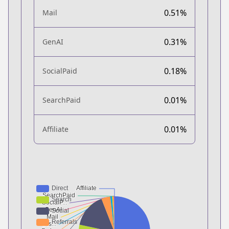
0.51%
Mail
0.31%
GenAI
0.18%
SocialPaid
0.01%
SearchPaid
0.01%
Affiliate