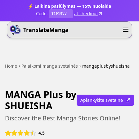
⚡ Laikina pasiūlymas — 15% nuolaida
Code:
at checkout
T1P15VV
TranslateManga
Home
Palaikomi manga svetainės
mangaplusbyshueisha
MANGA Plus by
Aplankykite svetainę
SHUEISHA
Discover the Best Manga Stories Online!
4.5