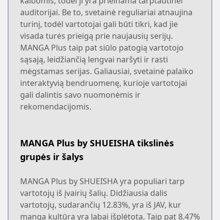
kalbomis, todėl ji yra prieinama tarptautinei
auditorijai. Be to, svetainė reguliariai atnaujina
turinį, todėl vartotojai gali būti tikri, kad jie
visada turės prieigą prie naujausių serijų.
MANGA Plus taip pat siūlo patogią vartotojo
sąsają, leidžiančią lengvai naršyti ir rasti
mėgstamas serijas. Galiausiai, svetainė palaiko
interaktyvią bendruomenę, kurioje vartotojai
gali dalintis savo nuomonėmis ir
rekomendacijomis.
MANGA Plus by SHUEISHA tikslinės
grupės ir šalys
MANGA Plus by SHUEISHA yra populiari tarp
vartotojų iš įvairių šalių. Didžiausia dalis
vartotojų, sudarančių 12.83%, yra iš JAV, kur
manga kultūra yra labai išplėtota. Taip pat 8.47%