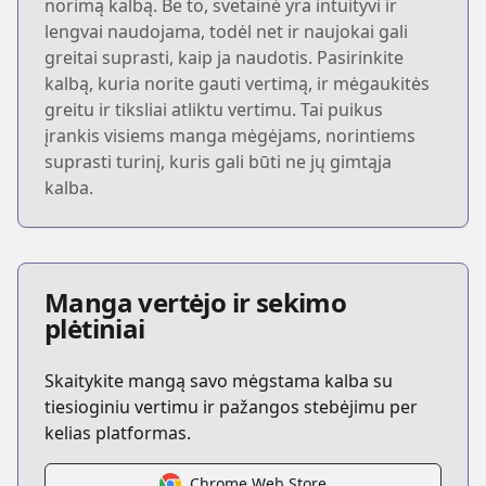
norimą kalbą. Be to, svetainė yra intuityvi ir
lengvai naudojama, todėl net ir naujokai gali
greitai suprasti, kaip ja naudotis. Pasirinkite
kalbą, kuria norite gauti vertimą, ir mėgaukitės
greitu ir tiksliai atliktu vertimu. Tai puikus
įrankis visiems manga mėgėjams, norintiems
suprasti turinį, kuris gali būti ne jų gimtąja
kalba.
Manga vertėjo ir sekimo
plėtiniai
Skaitykite mangą savo mėgstama kalba su
tiesioginiu vertimu ir pažangos stebėjimu per
kelias platformas.
Chrome Web Store