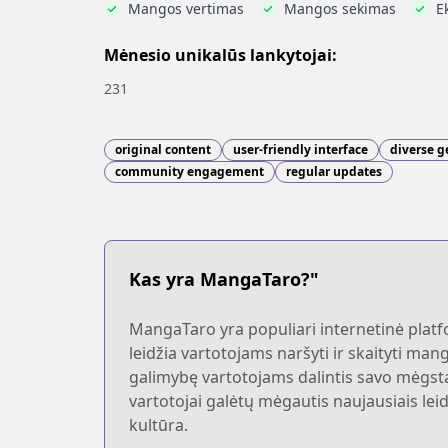
Mangos vertimas
Mangos sekimas
E
Mėnesio unikalūs lankytojai:
231
original content
user-friendly interface
diverse g
community engagement
regular updates
Kas yra MangaTaro?"
MangaTaro yra populiari internetinė platfo
leidžia vartotojams naršyti ir skaityti man
galimybę vartotojams dalintis savo mėgstam
vartotojai galėtų mėgautis naujausiais leid
kultūra.