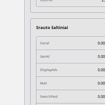
2
Srauto šaltiniai
0.0
Social
0.0
GenAI
0.0
DisplayAds
0.0
Mail
0.0
SearchPaid