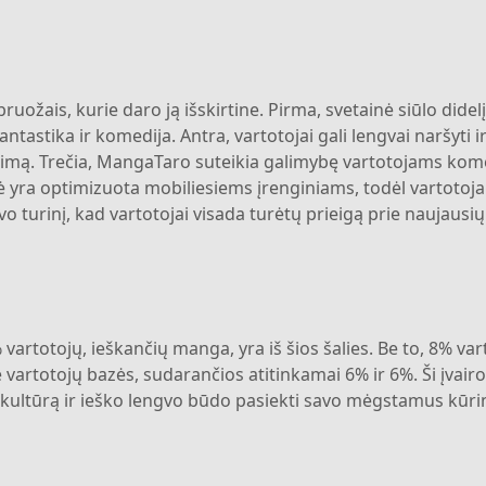
uožais, kurie daro ją išskirtine. Pirma, svetainė siūlo dide
ntastika ir komedija. Antra, vartotojai gali lengvai naršyti 
imą. Trečia, MangaTaro suteikia galimybę vartotojams kome
 yra optimizuota mobiliesiems įrenginiams, todėl vartotojai
 turinį, kad vartotojai visada turėtų prieigą prie naujausių 
artotojų, ieškančių manga, yra iš šios šalies. Be to, 8% vart
rie vartotojų bazės, sudarančios atitinkamai 6% ir 6%. Ši įva
a kultūrą ir ieško lengvo būdo pasiekti savo mėgstamus kūri