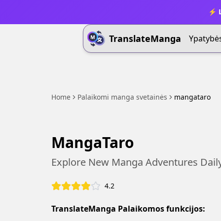
⚡ L
TranslateManga
Ypatybė
Home
Palaikomi manga svetainės
mangataro
MangaTaro
Explore New Manga Adventures Daily
4.2
TranslateManga Palaikomos funkcijos: