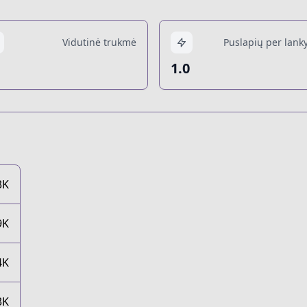
Vidutinė trukmė
Puslapių per lanky
1.0
3K
9K
4K
3K