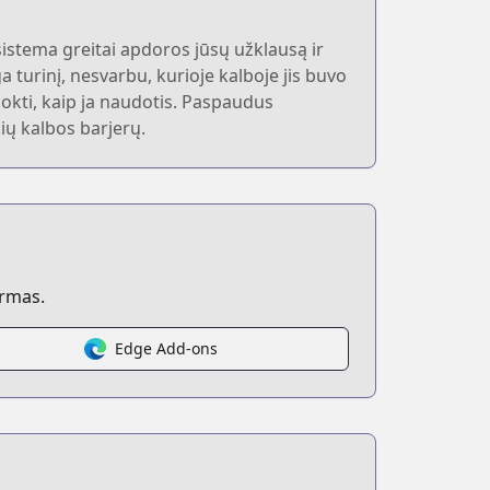
stema greitai apdoros jūsų užklausą ir
a turinį, nesvarbu, kurioje kalboje jis buvo
šmokti, kaip ja naudotis. Paspaudus
ų kalbos barjerų.
ormas.
Edge Add-ons