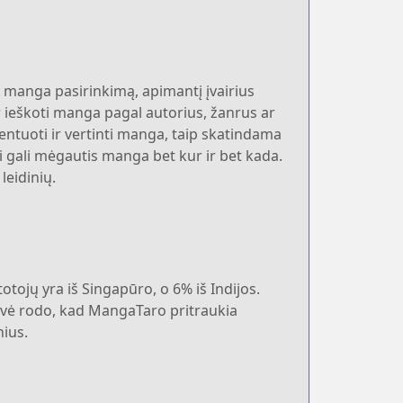
lį manga pasirinkimą, apimantį įvairius
ir ieškoti manga pagal autorius, žanrus ar
ntuoti ir vertinti manga, taip skatindama
 gali mėgautis manga bet kur ir bet kada.
leidinių.
otojų yra iš Singapūro, o 6% iš Indijos.
irovė rodo, kad MangaTaro pritraukia
nius.