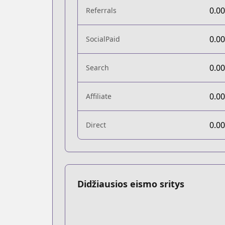
0.0
Referrals
0.0
SocialPaid
0.0
Search
0.0
Affiliate
0.0
Direct
Didžiausios eismo sritys