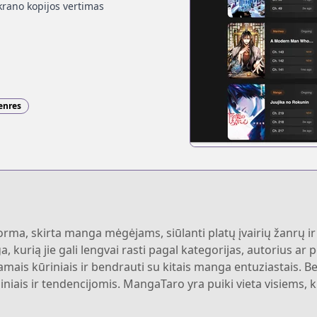
krano kopijos vertimas
enres
rma, skirta manga mėgėjams, siūlanti platų įvairių žanrų ir 
ga, kurią jie gali lengvai rasti pagal kategorijas, autorius 
ais kūriniais ir bendrauti su kitais manga entuziastais. Be
iniais ir tendencijomis. MangaTaro yra puiki vieta visiems, 