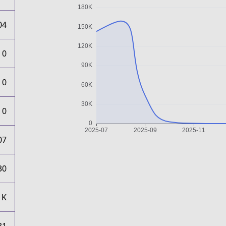
04
0
0
0
07
30
1K