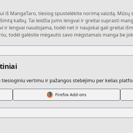
 iš MangaTaro, tiesiog spustelėkite norimą vaizdą. Mūsų si
šimtą kalbų. Tai leidžia jums lengvai ir greitai suprasti mang
yvi ir lengvai naudojama, todėl net ir naujokai gali greitai i
niu, todėl galėsite mėgautis savo mėgstamais manga be joki
tiniai
iesioginiu vertimu ir pažangos stebėjimu per kelias platf
Firefox Add-ons