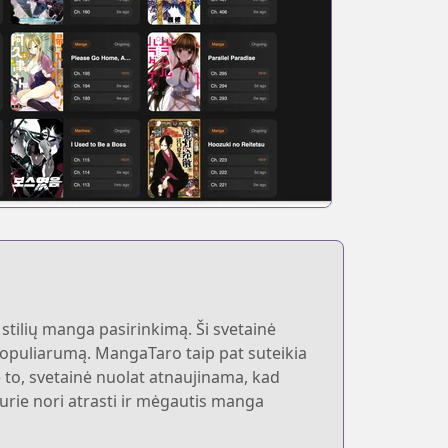
stilių manga pasirinkimą. Ši svetainė
ar populiarumą. MangaTaro taip pat suteikia
 to, svetainė nuolat atnaujinama, kad
kurie nori atrasti ir mėgautis manga