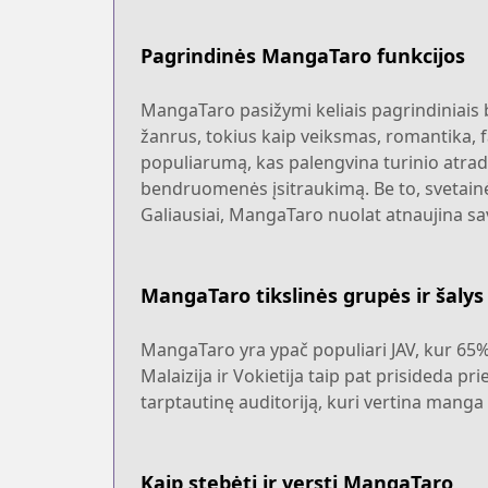
Pagrindinės MangaTaro funkcijos
MangaTaro pasižymi keliais pagrindiniais br
žanrus, tokius kaip veiksmas, romantika, fa
populiarumą, kas palengvina turinio atrad
bendruomenės įsitraukimą. Be to, svetainė
Galiausiai, MangaTaro nuolat atnaujina savo
MangaTaro tikslinės grupės ir šalys
MangaTaro yra ypač populiari JAV, kur 65% v
Malaizija ir Vokietija taip pat prisideda p
tarptautinę auditoriją, kuri vertina mang
Kaip stebėti ir versti MangaTaro