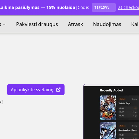
aikina pasiūlymas — 15% nuolaida
|
Code:
at checko
T1P15VV
s
Pakviesti draugus
Atrask
Naudojimas
Ka
Aplankykite svetainę
!