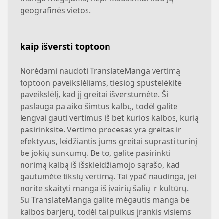
geografinės vietos.
kaip išversti toptoon
Norėdami naudoti TranslateManga vertimą
toptoon paveikslėliams, tiesiog spustelėkite
paveikslėlį, kad jį greitai išverstumėte. Ši
paslauga palaiko šimtus kalbų, todėl galite
lengvai gauti vertimus iš bet kurios kalbos, kurią
pasirinksite. Vertimo procesas yra greitas ir
efektyvus, leidžiantis jums greitai suprasti turinį
be jokių sunkumų. Be to, galite pasirinkti
norimą kalbą iš išskleidžiamojo sąrašo, kad
gautumėte tikslų vertimą. Tai ypač naudinga, jei
norite skaityti manga iš įvairių šalių ir kultūrų.
Su TranslateManga galite mėgautis manga be
kalbos barjerų, todėl tai puikus įrankis visiems