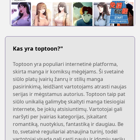
Kas yra toptoon?"
Toptoon yra populiari internetinė platforma,
skirta manga ir komiksų mėgėjams. Ši svetainė
siūlo platų įvairių žanrų ir stilių manga
pasirinkimą, leidžiant vartotojams atrasti naujas
serijas ir mėgstamus autorius. Toptoon taip pat
siūlo unikalią galimybę skaityti manga tiesiogiai
internete, be jokių atsisiuntimų. Vartotojai gali
naršyti per įvairias kategorijas, įskaitant
romantiką, nuotykius, fantastiką ir daugiau. Be
to, svetainė reguliariai atnaujina turinį, todėl
vartotojai visada gali rasti naujų ir įdomių serijų.