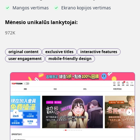
Mangos vertimas
Ekrano kopijos vertimas
Mėnesio unikalūs lankytojai:
972K
original content
exclusive titles
interactive features
user engagement
mobile-friendly design