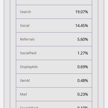
19.07%
Search
14.45%
Social
5.60%
Referrals
1.27%
SocialPaid
0.69%
DisplayAds
0.48%
GenAI
0.23%
Mail
0.10%
SearchPaid