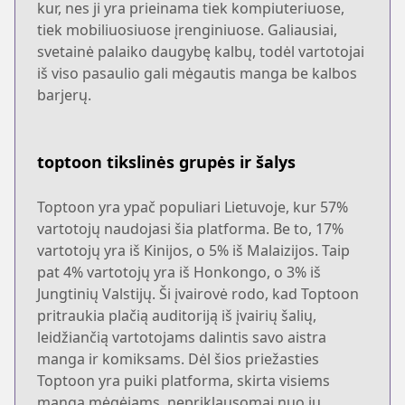
kur, nes ji yra prieinama tiek kompiuteriuose,
tiek mobiliuosiuose įrenginiuose. Galiausiai,
svetainė palaiko daugybę kalbų, todėl vartotojai
iš viso pasaulio gali mėgautis manga be kalbos
barjerų.
toptoon tikslinės grupės ir šalys
Toptoon yra ypač populiari Lietuvoje, kur 57%
vartotojų naudojasi šia platforma. Be to, 17%
vartotojų yra iš Kinijos, o 5% iš Malaizijos. Taip
pat 4% vartotojų yra iš Honkongo, o 3% iš
Jungtinių Valstijų. Ši įvairovė rodo, kad Toptoon
pritraukia plačią auditoriją iš įvairių šalių,
leidžiančią vartotojams dalintis savo aistra
manga ir komiksams. Dėl šios priežasties
Toptoon yra puiki platforma, skirta visiems
manga mėgėjams, nepriklausomai nuo jų