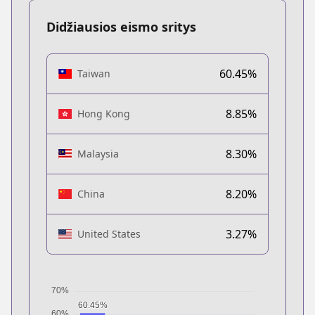
Didžiausios eismo sritys
60.45%
Taiwan
8.85%
Hong Kong
8.30%
Malaysia
8.20%
China
3.27%
United States