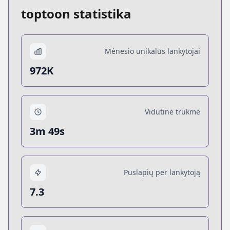
toptoon statistika
Mėnesio unikalūs lankytojai
972K
Vidutinė trukmė
3m 49s
Puslapių per lankytoją
7.3