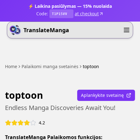
⚡ Laikina pasiūlymas — 15% nuolaida
Code:
at checkout
T1P15VV
TranslateManga
Home
Palaikomi manga svetainės
toptoon
toptoon
Aplankykite svetainę
Endless Manga Discoveries Await You!
4.2
TranslateManga Palaikomos funkcijos: