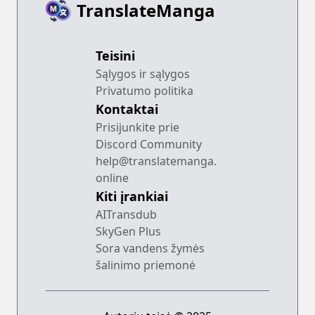
TranslateManga
Teisini
Sąlygos ir sąlygos
Privatumo politika
Kontaktai
Prisijunkite prie
Discord Community
help@translatemanga.
online
Kiti įrankiai
AITransdub
SkyGen Plus
Sora vandens žymės
šalinimo priemonė