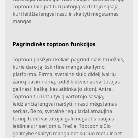
Toptoon taip pat turi patogią vartotojo sąsają,
kuri leidžia lengvai rasti ir skaityti mėgstamas
mangas.
Pagrindinės toptoon funkcijos
Toptoon pasižymi keliais pagrindiniais bruožais,
kurie daro ją išskirtine manga skaitymo
platforma. Pirma, svetainė siūlo didelį įvairių
žanrų pasirinkimą, todėl kiekvienas vartotojas
gali rasti kažką, kas atitinka jo skonį. Antra,
Toptoon turi intuityvią vartotojo sąsają,
leidžiančią lengvai naršyti ir rasti mėgstamas
serijas. Be to, svetainė reguliariai atnaujina
turinį, todėl vartotojai gali mėgautis naujais
leidiniais ir serijomis. Trečia, Toptoon siūlo
galimybę skaityti manga bet kuriuo metu ir bet