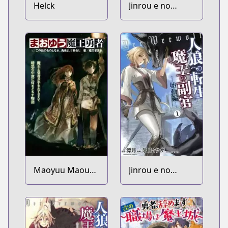
Helck
Jinrou e no
Tensei, Maou no
Fukukan
Maoyuu Maou
Jinrou e no
Yuusha
Tensei, Maou no
Fukukan:
Shidou-hen