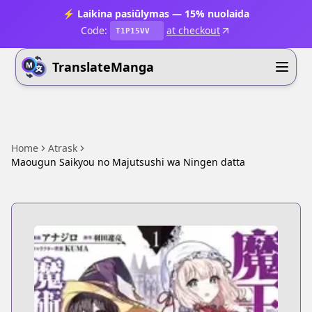
⚡ Laikina pasiūlymas — 15% nuolaida
Code:
at checkout
T1P15VV
TranslateManga
Home
Atrask
Maougun Saikyou no Majutsushi wa Ningen datta