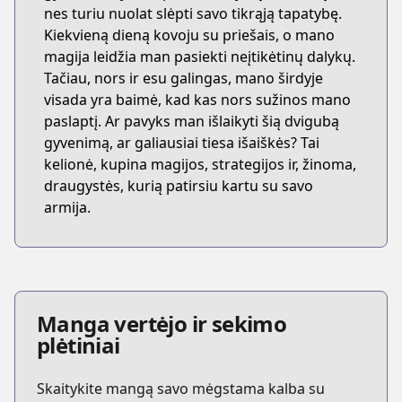
nes turiu nuolat slėpti savo tikrąją tapatybę.
Kiekvieną dieną kovoju su priešais, o mano
magija leidžia man pasiekti neįtikėtinų dalykų.
Tačiau, nors ir esu galingas, mano širdyje
visada yra baimė, kad kas nors sužinos mano
paslaptį. Ar pavyks man išlaikyti šią dvigubą
gyvenimą, ar galiausiai tiesa išaiškės? Tai
kelionė, kupina magijos, strategijos ir, žinoma,
draugystės, kurią patirsiu kartu su savo
armija.
Manga vertėjo ir sekimo
plėtiniai
Skaitykite mangą savo mėgstama kalba su