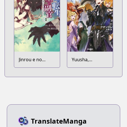
Jinrou e no
Yuusha,
Tensei, Maou no
Yamemasu:
Fukukan:
Tsugi no
Hajimari no
Shokuba wa
Shou
Maoujou
TranslateManga