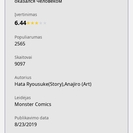
оказался человеком
Įvertinimas
6.44
★
★
★
★
★
Populiarumas
2565
Skaitovai
9097
Autorius
Hata Ryousuke(Story),Anajiro (Art)
Leidėjas
Monster Comics
Publikavimo data
8/23/2019