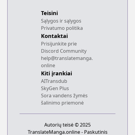
Teisini
Sąlygos ir sąlygos
Privatumo politika
Kontaktai
Prisijunkite prie
Discord Community
help@translatemanga.
online
Kiti įrankiai
AITransdub
SkyGen Plus
Sora vandens žymės
šalinimo priemonė
Autorių teisė © 2025
TranslateManga.online - Paskutinis