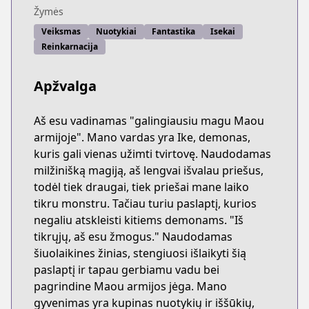
Žymės
Veiksmas
Nuotykiai
Fantastika
Isekai
Reinkarnacija
Apžvalga
Aš esu vadinamas "galingiausiu magu Maou
armijoje". Mano vardas yra Ike, demonas,
kuris gali vienas užimti tvirtovę. Naudodamas
milžinišką magiją, aš lengvai išvalau priešus,
todėl tiek draugai, tiek priešai mane laiko
tikru monstru. Tačiau turiu paslaptį, kurios
negaliu atskleisti kitiems demonams. "Iš
tikrųjų, aš esu žmogus." Naudodamas
šiuolaikines žinias, stengiuosi išlaikyti šią
paslaptį ir tapau gerbiamu vadu bei
pagrindine Maou armijos jėga. Mano
gyvenimas yra kupinas nuotykių ir iššūkių,