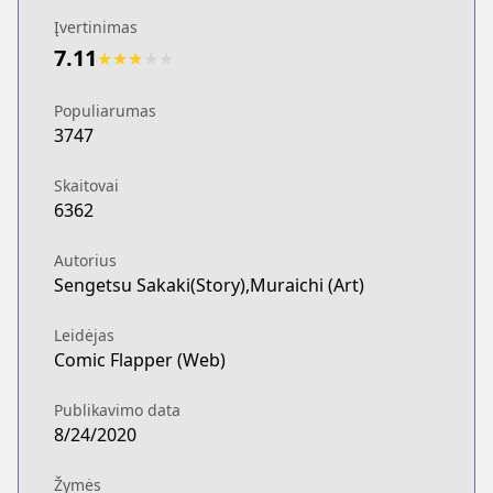
Įvertinimas
7.11
★
★
★
★
★
Populiarumas
3747
Skaitovai
6362
Autorius
Sengetsu Sakaki(Story),Muraichi (Art)
Leidėjas
Comic Flapper (Web)
Publikavimo data
8/24/2020
Žymės