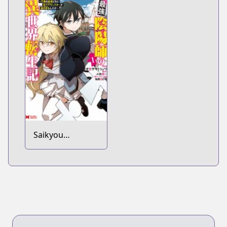
Tomoni
no Tensei, S-
Nishuume
Rank Cheat
Totsunyuu!
Majutsushi
Boukenroku
Saikyou
Onmyouji no
Isekai Tenseiki:
Geboku no
Youkai-domo ni
Kurabete
Monster ga
Yowasugirun da