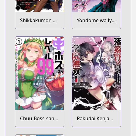
Shikkakumon no
Yondome wa Iya
Saikyou Kenja:
na Shizokusei
Sekai Saikyou no
Majutsushi
Kenja ga Sarani
Tsuyokunaru
Tame ni Tensei
Shimashita
Chuu-Boss-san
Rakudai Kenja
Level 99, Saikyou
no Gakuin
no Buka-tachi to
Musou: Nidome