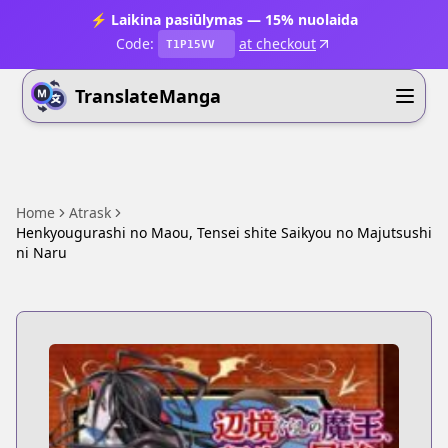
⚡ Laikina pasiūlymas — 15% nuolaida
Code:
at checkout
T1P15VV
TranslateManga
Home
Atrask
Henkyougurashi no Maou, Tensei shite Saikyou no Majutsushi
ni Naru