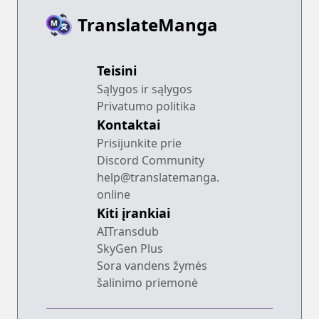
ga
TranslateManga
Teisini
Sąlygos ir sąlygos
Privatumo politika
Kontaktai
Prisijunkite prie
Discord Community
help@translatemanga.
online
Kiti įrankiai
AITransdub
SkyGen Plus
Sora vandens žymės
šalinimo priemonė