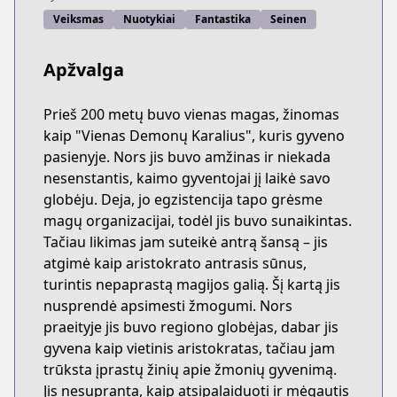
Veiksmas
Nuotykiai
Fantastika
Seinen
Apžvalga
Prieš 200 metų buvo vienas magas, žinomas
kaip "Vienas Demonų Karalius", kuris gyveno
pasienyje. Nors jis buvo amžinas ir niekada
nesenstantis, kaimo gyventojai jį laikė savo
globėju. Deja, jo egzistencija tapo grėsme
magų organizacijai, todėl jis buvo sunaikintas.
Tačiau likimas jam suteikė antrą šansą – jis
atgimė kaip aristokrato antrasis sūnus,
turintis nepaprastą magijos galią. Šį kartą jis
nusprendė apsimesti žmogumi. Nors
praeityje jis buvo regiono globėjas, dabar jis
gyvena kaip vietinis aristokratas, tačiau jam
trūksta įprastų žinių apie žmonių gyvenimą.
Jis nesupranta, kaip atsipalaiduoti ir mėgautis