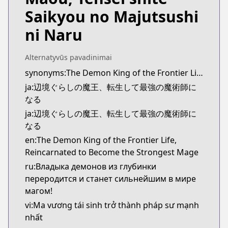
https://comic-walker.com/contents/detail/KDCW
Saikyou no Majutsushi
Kitsu
Kitsu
ni Naru
https://kitsu.app/manga/57955
CDJapan
Alternatyvūs pavadinimai
CDJapan
synonyms:The Demon King of the Frontier Life, Reincarnated to Become the Strongest Mage
https://www.anime-planet.com/manga/https
ja:辺境ぐらしの魔王、転生して最強の魔術師に
MangaUpdates
なる
MangaUpdates
https://www.mangaupdates.com/series.html?id=1
ja:辺境ぐらしの魔王、転生して最強の魔術師に
novelUpdates
なる
novelUpdates
en:The Demon King of the Frontier Life,
https://www.novelupdates.com/series/the-demon-
Reincarnated to Become the Strongest Mage
Book☆Walker
ru:Владыка демонов из глубинки
Book☆Walker
переродится и станет сильнейшим в мире
https://bookwalker.jp/series/299810/list
магом!
vi:Ma vương tái sinh trở thành pháp sư mạnh
nhất