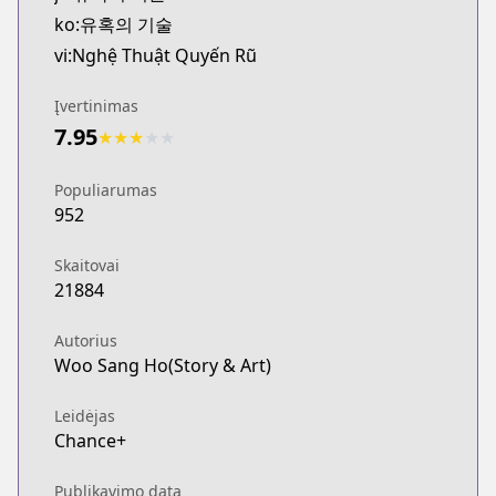
ko:유혹의 기술
vi:Nghệ Thuật Quyến Rũ
Įvertinimas
7.95
★
★
★
★
★
Populiarumas
952
Skaitovai
21884
Autorius
Woo Sang Ho(Story & Art)
Leidėjas
Chance+
Publikavimo data