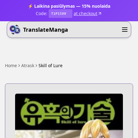
⚡ Laikina pasiūlymas — 15% nuolaida
Code:
at checkout
T1P15VV
TranslateManga
Home
Atrask
Skill of Lure