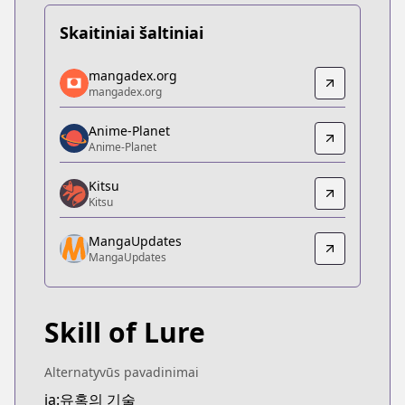
Skaitiniai šaltiniai
mangadex.org
mangadex.org
mangadex.org
mangadex.org
https://mangadex.org/title/fcd90c82-eff5-4491-8
Anime-Planet
Anime-Planet
Anime-Planet
Anime-Planet
https://www.anime-planet.com/manga/skill-of-lur
Kitsu
Kitsu
Kitsu
Kitsu
MangaUpdates
https://kitsu.app/manga/35850
MangaUpdates
MangaUpdates
MangaUpdates
https://www.mangaupdates.com/series.html?id=1
Skill of Lure
Alternatyvūs pavadinimai
ja:유혹의 기술