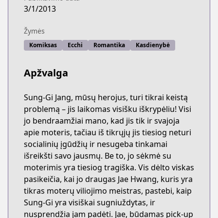
3/1/2013
Žymės
Komiksas
Ecchi
Romantika
Kasdienybė
Apžvalga
Sung-Gi Jang, mūsų herojus, turi tikrai keistą
problemą – jis laikomas visišku iškrypėliu! Visi
jo bendraamžiai mano, kad jis tik ir svajoja
apie moteris, tačiau iš tikrųjų jis tiesiog neturi
socialinių įgūdžių ir nesugeba tinkamai
išreikšti savo jausmų. Be to, jo sėkmė su
moterimis yra tiesiog tragiška. Vis dėlto viskas
pasikeičia, kai jo draugas Jae Hwang, kuris yra
tikras moterų viliojimo meistras, pastebi, kaip
Sung-Gi yra visiškai sugniuždytas, ir
nusprendžia jam padėti. Jae, būdamas pick-up