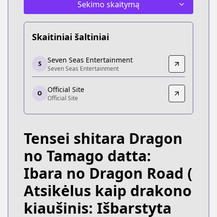
Sekimo skaitymą
Skaitiniai šaltiniai
Seven Seas Entertainment
Seven Seas Entertainment
S
Seven Seas Entertainment
Seven Seas Entertainment
https://sevenseasentertainment.com/series/reinc
Official Site
Official Site
O
Official Site
Official Site
https://comic-earthstar.jp/detail/doratama/
Tensei shitara Dragon
no Tamago datta:
Ibara no Dragon Road
(
Atsikėlus kaip drakono
kiaušinis: Išbarstyta