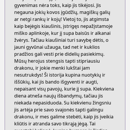
gyvenimas nėra toks, kaip jis tikėjosi. Jis
negauna jokių kovos įgūdžių, magiškų galių
ar netgi rankų ir kojų! Vietoj to, jis atgimsta
kaip bejėgis kiaušinis, įstrigęs nepažįstamoje
miško aplinkoje, kur jį supa baisūs ir alkanai
žvėrys. Tačiau kiaušiniai turi savybę dėtis, o
jauni gyvūnai užauga, tad net ir kuklios
pradžios gali vesti prie didelių pasiekimų.
Mūsų herojus stengsis tapti stipriausiu
drakonu, ir jokie menki lukštai jam
nesutrukdys! Ši istorija kupina nuotykių ir
iššūkių, kai jis bando išgyventi ir augti,
nepaisant visų pavojų, kurie jį supa. Kiekviena
diena atneša naujų išbandymų, tačiau jis
niekada nepasiduoda. Su kiekvienu žingsniu
jis artėja prie savo svajonės tapti galingu
drakonu, ir mes galime stebėti, kaip jis įveikia
kliūtis ir atranda savo tikrąją jėgą. Tai