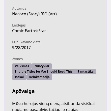
Autorius
Necoco (Story),RIO (Art)
Leidėjas
Comic Earth☆Star
Publikavimo data
9/28/2017
Žymės
Veiksmas
Nuotykiai
Eligible Titles for You Should Read This
Fantastika
Isekai
Reinkarnacija
Apžvalga
Mūsų herojus vieną dieną atsibunda visiškai
naujame pasaulyje, tačiau jo naujas