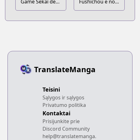
Game Sekai de
Fushichou e no
Mamono ni
Tensei: Dragon
Tensei
Taoseru tte
shiteshimatta
Futsuu no Tori ja
Ore, Zense de
Nai yo ne?
Oshi datta
Heroine wo
Hirotteshimau
TranslateManga
Teisini
Sąlygos ir sąlygos
Privatumo politika
Kontaktai
Prisijunkite prie
Discord Community
help@translatemanga.