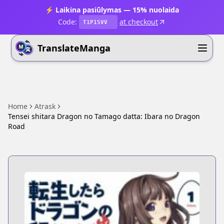
⚡ Laikina pasiūlymas — 15% nuolaida
Code:
at checkout
T1P15VV
TranslateManga
Home
Atrask
Tensei shitara Dragon no Tamago datta: Ibara no Dragon
Road