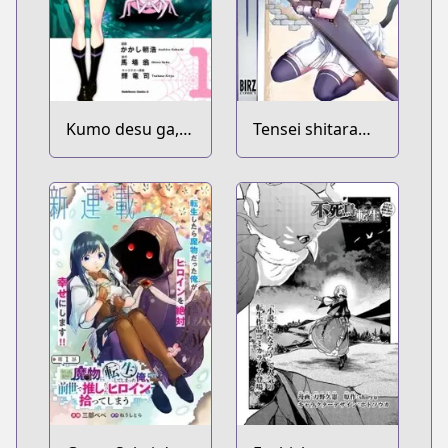
Kumo desu ga,
Tensei shitara
Nani ka?
Ken deshita