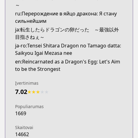
～
ru:Перерождение в яйцо дракона: Я стану
сильнейшим
ja:転生したらドラゴンの卵だった ～最強以外
目指さねぇ～
ja-ro:Tensei Shitara Dragon no Tamago datta:
Saikyou Igai Mezasa nee
en:Reincarnated as a Dragon's Egg: Let's Aim
to be the Strongest
Įvertinimas
7.02
★
★
★
★
★
Populiarumas
1669
Skaitovai
14662