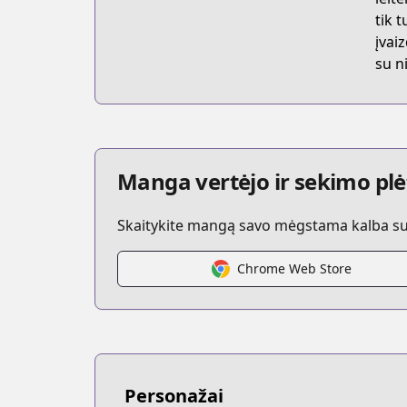
tik 
įvai
su ni
Manga vertėjo ir sekimo plė
Skaitykite mangą savo mėgstama kalba su t
Chrome Web Store
Personažai