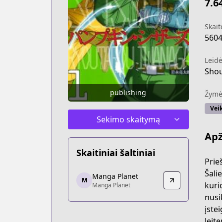
7.6
Skait
560
Leidė
Shou
publishing
Žymė
Vei
Sekimo skaitymą
Apž
Skaitiniai šaltiniai
Prie
Manga Planet
Šali
Manga Planet
M
Manga Planet
kuri
Manga Planet
https://read.mangaplanet.com/comic
nusi
įste
leit