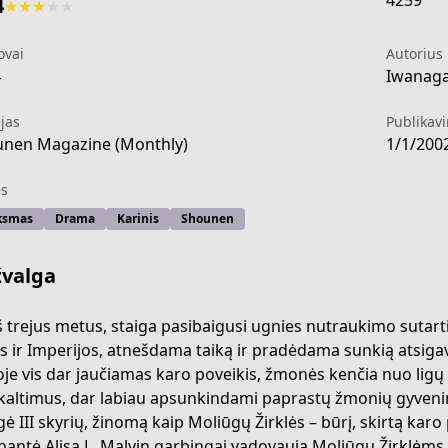
4259
4
★
★
★
★
★
ovai
Autorius
4
Iwanaga
jas
Publikav
nen Magazine (Monthly)
1/1/200
s
ksmas
Drama
Karinis
Shounen
valga
š trejus metus, staiga pasibaigusi ugnies nutraukimo sutartis
es ir Imperijos, atnešdama taiką ir pradėdama sunkią atsig
oje vis dar jaučiamas karo poveikis, žmonės kenčia nuo ligų 
/6176655c2681a
kaltimus, dar labiau apsunkindami paprastų žmonių gyveni
igė III skyrių, žinomą kaip Moliūgų Žirklės – būrį, skirtą karo
enantė Alisa L. Malvin garbingai vadovauja Moliūgų Žirklėms,