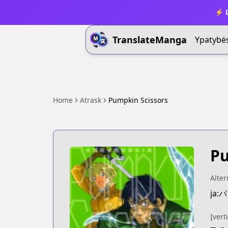
⚡ L
TranslateManga
Ypatybė
Home
Atrask
Pumpkin Scissors
Pu
Alte
ja
Įvert