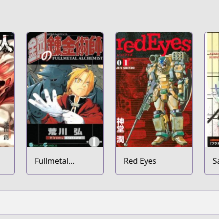
Fullmetal
Red Eyes
S
Alchemist
C