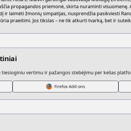
tuščia propagandos priemonė, skirta nuraminti visuomenę. 
zdį ir laimėti žmonių simpatijas, nusprendžia pasikviesti Ra
ūria praeitimi. Jos tikslas – ne tik atkurti tvarką, bet ir suteik
tiniai
iesioginiu vertimu ir pažangos stebėjimu per kelias platf
Firefox Add-ons