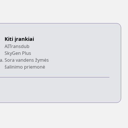
Kiti įrankiai
AITransdub
SkyGen Plus
a.
Sora vandens žymės
šalinimo priemonė