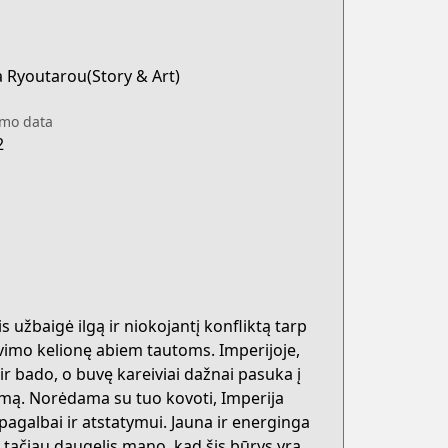
 Ryoutarou(Story & Art)
imo data
2
 užbaigė ilgą ir niokojantį konfliktą tarp
avimo kelionę abiem tautoms. Imperijoje,
ir bado, o buvę kareiviai dažnai pasuka į
mą. Norėdama su tuo kovoti, Imperija
 pagalbai ir atstatymui. Jauna ir energinga
 tačiau daugelis mano, kad šis būrys yra