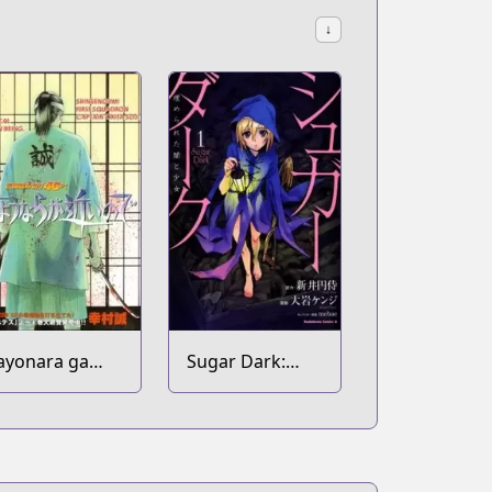
↓
ayonara ga
Sugar Dark:
hikai no de
Umerareta Yami
to Shoujo