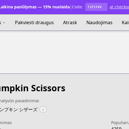
aikina pasiūlymas — 15% nuolaida
|
Code:
at checko
T1P15VV
s
Pakviesti draugus
Atrask
Naudojimas
Ka
mpkin Scissors
rnatyvūs pavadinimai
:パンプキン シザーズ
↓
inimas
Populiar