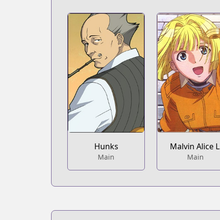
Hunks
Malvin Alice L
Main
Main