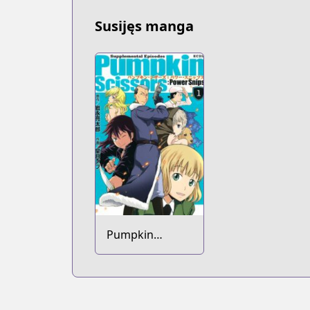
Susijęs manga
Pumpkin
Scissors: Power
Snips