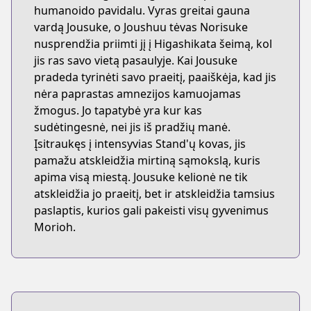
humanoido pavidalu. Vyras greitai gauna
vardą Jousuke, o Joushuu tėvas Norisuke
nusprendžia priimti jį į Higashikata šeimą, kol
jis ras savo vietą pasaulyje. Kai Jousuke
pradeda tyrinėti savo praeitį, paaiškėja, kad jis
nėra paprastas amnezijos kamuojamas
žmogus. Jo tapatybė yra kur kas
sudėtingesnė, nei jis iš pradžių manė.
Įsitraukęs į intensyvias Stand'ų kovas, jis
pamažu atskleidžia mirtiną sąmokslą, kuris
apima visą miestą. Jousuke kelionė ne tik
atskleidžia jo praeitį, bet ir atskleidžia tamsius
paslaptis, kurios gali pakeisti visų gyvenimus
Morioh.