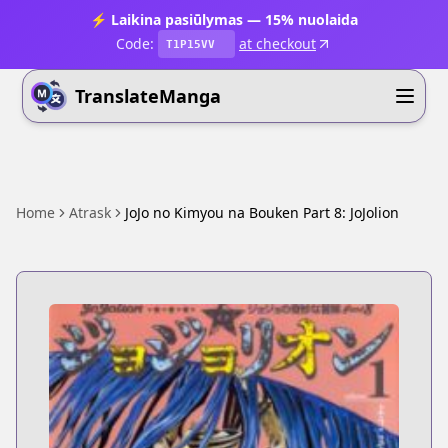
⚡ Laikina pasiūlymas — 15% nuolaida
Code:
at checkout
T1P15VV
TranslateManga
Home
Atrask
JoJo no Kimyou na Bouken Part 8: JoJolion