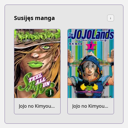
Susijęs manga
↓
JoJo no Kimyou
JoJo no Kimyou
na Bouken Part
na Bouken Part
7: Steel Ball Run
9: The JoJoLands