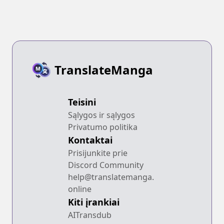
TranslateManga
Teisini
Sąlygos ir sąlygos
Privatumo politika
Kontaktai
Prisijunkite prie
Discord Community
help@translatemanga.
online
Kiti įrankiai
AITransdub