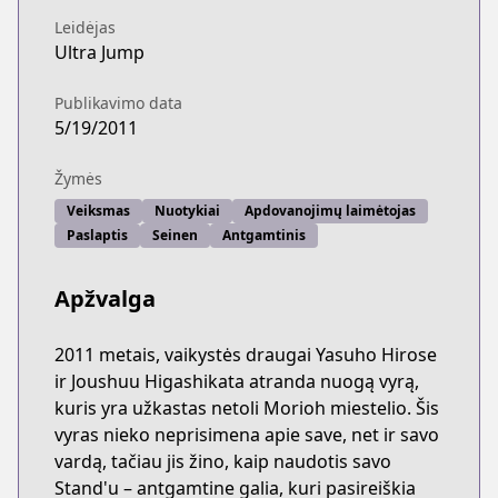
Leidėjas
Ultra Jump
Publikavimo data
5/19/2011
Žymės
Veiksmas
Nuotykiai
Apdovanojimų laimėtojas
Paslaptis
Seinen
Antgamtinis
Apžvalga
2011 metais, vaikystės draugai Yasuho Hirose
ir Joushuu Higashikata atranda nuogą vyrą,
kuris yra užkastas netoli Morioh miestelio. Šis
vyras nieko neprisimena apie save, net ir savo
vardą, tačiau jis žino, kaip naudotis savo
Stand'u – antgamtine galia, kuri pasireiškia