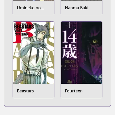
Umineko no
Hanma Baki
Naku Koro ni -
Episode 1:
Legend of the
Golden Witch
Beastars
Fourteen