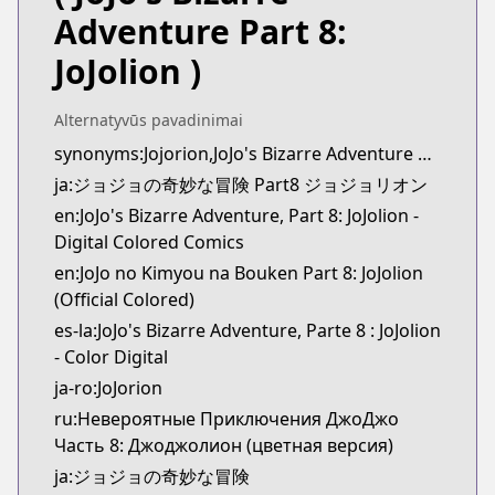
Book☆Walker
Adventure Part 8:
https://bookwalker.jp/series/57279
JoJolion )
Alternatyvūs pavadinimai
synonyms:Jojorion,JoJo's Bizarre Adventure Part 8: Jojolion
ja:ジョジョの奇妙な冒険 Part8 ジョジョリオン
en:JoJo's Bizarre Adventure, Part 8: JoJolion -
Digital Colored Comics
en:JoJo no Kimyou na Bouken Part 8: JoJolion
(Official Colored)
es-la:JoJo's Bizarre Adventure, Parte 8 : JoJolion
- Color Digital
ja-ro:JoJorion
ru:Невероятные Приключения ДжоДжо
Часть 8: Джоджолион (цветная версия)
ja:ジョジョの奇妙な冒険