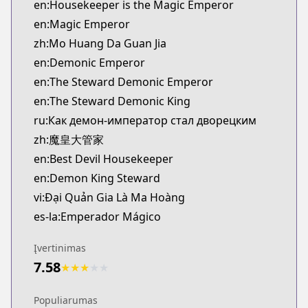
en:Housekeeper is the Magic Emperor
en:Magic Emperor
zh:Mo Huang Da Guan Jia
en:Demonic Emperor
en:The Steward Demonic Emperor
en:The Steward Demonic King
ru:Как демон-император стал дворецким
zh:魔皇大管家
en:Best Devil Housekeeper
en:Demon King Steward
vi:Đại Quản Gia Là Ma Hoàng
es-la:Emperador Mágico
Įvertinimas
7.58
★
★
★
★
★
Populiarumas