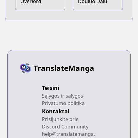
Overlord
Douluo Dalu
TranslateManga
Teisini
Sąlygos ir sąlygos
Privatumo politika
Kontaktai
Prisijunkite prie
Discord Community
help@translatemanga.