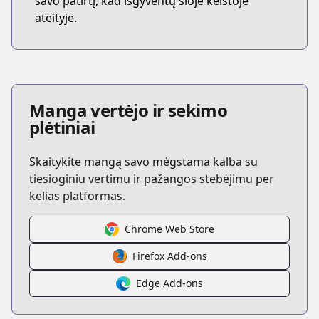
savo patirtį, kad išgyventų šioje keistoje
ateityje.
Manga vertėjo ir sekimo
plėtiniai
Skaitykite mangą savo mėgstama kalba su
tiesioginiu vertimu ir pažangos stebėjimu per
kelias platformas.
Chrome Web Store
Firefox Add-ons
Edge Add-ons