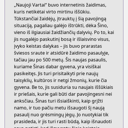
„Naujoji Vartai“ buvo internetinis žaidimas,
kuris netikėtai virto mirtinu iššūkiu.
Tūkstančiai žaidėjų, įtrauktų į šią pavojingą
situaciją, pagaliau galėjo ištrūkti, dėka Šino,
vieno iš ilgiausiai žaidžiančių dalyvių. Po to, kai
jis nugalėjo paskutinį bosą ir išlaisvino visus,
įvyko keistas dalykas – jis buvo prarastas
šviesos sraute ir atsidūrė žaidimo pasaulyje,
tačiau jau po 500 metų. Šis naujas pasaulis,
kuriame Šinas dabar gyvena, yra visiškai
pasikeitęs. Jis turi prisitaikyti prie naujų
taisyklių, kultūros ir netgi žmonių, kurie čia
gyvena. Be to, jis susiduria su naujais iššūkiais
ir priešais, kurie gali būti dar pavojingesni nei
anksčiau. Šinas turi išsiaiškinti, kaip grįžti
namo, ir tuo pačiu metu išsaugoti šį naują
pasaulį nuo grėsmingų jėgų. Jo nuotykiai tik
prasideda, ir jis turi rasti būdą, kaip išnaudoti