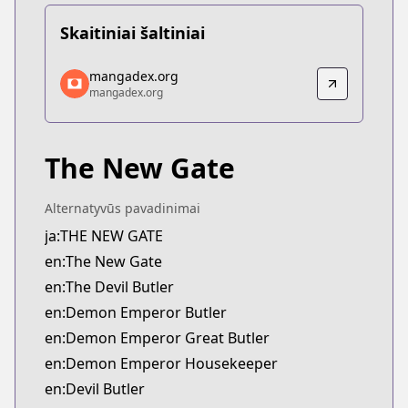
Skaitiniai šaltiniai
mangadex.org
mangadex.org
mangadex.org
mangadex.org
https://mangadex.org/title/69e218ec-93eb-4025-
The New Gate
Alternatyvūs pavadinimai
ja:THE NEW GATE
en:The New Gate
en:The Devil Butler
en:Demon Emperor Butler
en:Demon Emperor Great Butler
en:Demon Emperor Housekeeper
en:Devil Butler