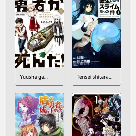
Yuusha ga
Tensei shitara
Shinda!:
Slime Datta Ken
Murabito no Ore
ga Hotta
Otoshiana ni
Yuusha ga
Ochita Kekka.