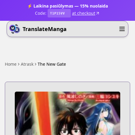
⚡ Laikina pasiūlymas — 15% nuolaida
Code:
at checkout
T1P15VV
TranslateManga
Home
Atrask
The New Gate