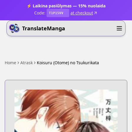
⚡ Laikina pasiūlymas — 15% nuolaida
Code:
at checkout
T1P15VV
TranslateManga
Home
Atrask
Koisuru (Otome) no Tsukurikata