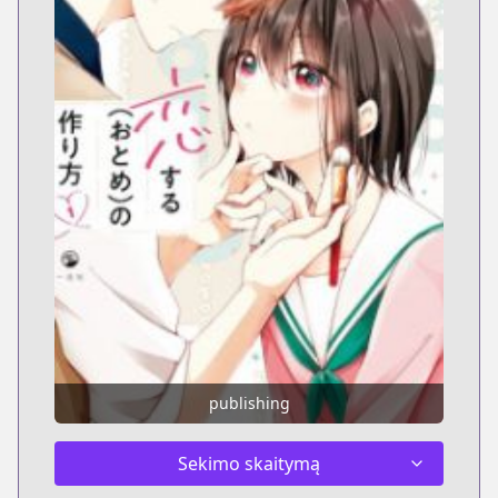
publishing
Sekimo skaitymą