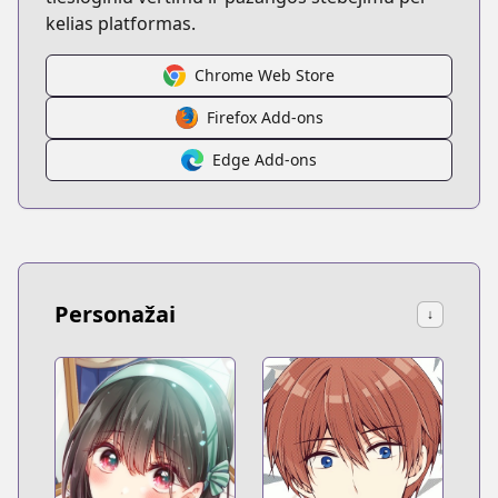
kelias platformas.
Chrome Web Store
Firefox Add-ons
Edge Add-ons
Personažai
↓