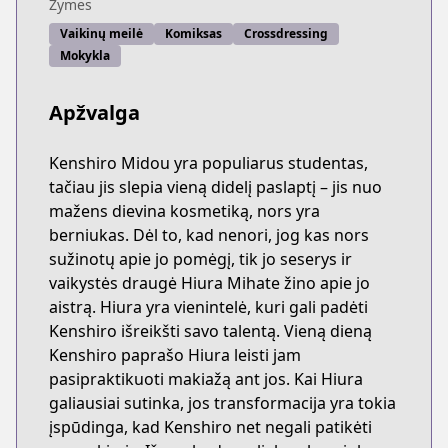
Žymės
Vaikinų meilė
Komiksas
Crossdressing
Mokykla
Apžvalga
Kenshiro Midou yra populiarus studentas,
tačiau jis slepia vieną didelį paslaptį – jis nuo
mažens dievina kosmetiką, nors yra
berniukas. Dėl to, kad nenori, jog kas nors
sužinotų apie jo pomėgį, tik jo seserys ir
vaikystės draugė Hiura Mihate žino apie jo
aistrą. Hiura yra vienintelė, kuri gali padėti
Kenshiro išreikšti savo talentą. Vieną dieną
Kenshiro paprašo Hiura leisti jam
pasipraktikuoti makiažą ant jos. Kai Hiura
galiausiai sutinka, jos transformacija yra tokia
įspūdinga, kad Kenshiro net negali patikėti