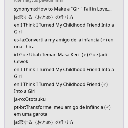
Alternatyvūs pavadinimai
Kitsu
synonyms:How to Make a "Girl" Fall in Love,Osananajimi (♂) wo Onnanoko ni Shiteshimatta Hanashi,I Turned My Childhood Friend (♂) Into a Girl,How to Make (a Otome) in Love
https://kitsu.app/manga/56100
ja:恋する（おとめ）の作り方
CDJapan
CDJapan
en:I Think I Turned My Childhood Friend Into a
https://www.anime-planet.com/manga/https://ww
Girl
MangaUpdates
es-la:Convertí a my amigo de la infancia (♂) en
MangaUpdates
una chica
https://www.mangaupdates.com/series.html?id=1
id:Gue Ubah Teman Masa Kecil (♂) Gue Jadi
Book☆Walker
Cewek
Book☆Walker
en:I Think I Turned My Childhood Friend Into a
https://bookwalker.jp/series/264391/list
Girl
Official English
en:I Think I Turned My Childhood Friend (♂)
Official English
Into a Girl
https://sevenseasentertainment.com/series/i-think-
ja-ro:Ototsuku
pt-br:Transformei meu amigo de infância (♂)
em uma garota
ja:恋する（おとめ）の作り方