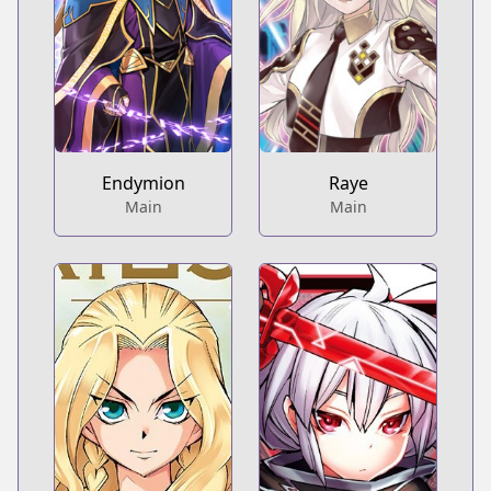
Endymion
Raye
Main
Main