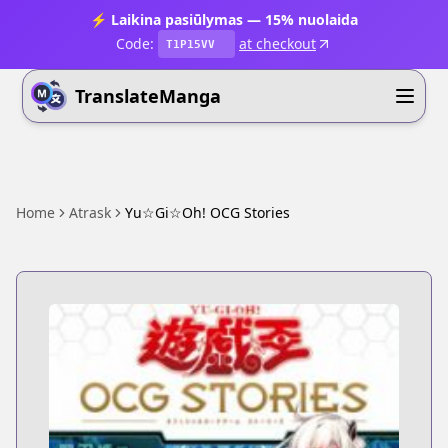
⚡ Laikina pasiūlymas — 15% nuolaida
Code:
at checkout
T1P15VV
TranslateManga
Home
Atrask
Yu☆Gi☆Oh! OCG Stories