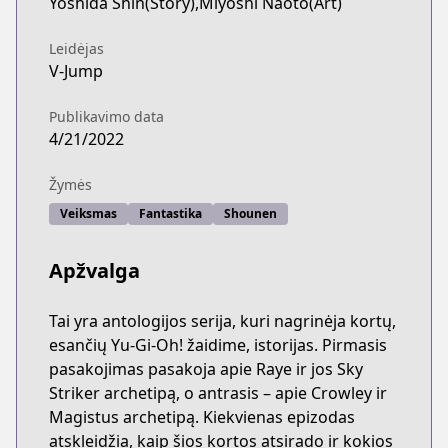
Yoshida Shin(Story),Miyoshi Naoto(Art)
Leidėjas
V-Jump
Publikavimo data
4/21/2022
Žymės
Veiksmas
Fantastika
Shounen
Apžvalga
Tai yra antologijos serija, kuri nagrinėja kortų,
esančių Yu-Gi-Oh! žaidime, istorijas. Pirmasis
pasakojimas pasakoja apie Raye ir jos Sky
Striker archetipą, o antrasis – apie Crowley ir
Magistus archetipą. Kiekvienas epizodas
atskleidžia, kaip šios kortos atsirado ir kokios