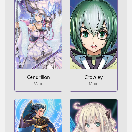
Cendrillon
Crowley
Main
Main