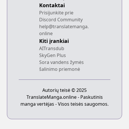
Kontaktai
Prisijunkite prie
Discord Community
help@translatemanga.
online
Kiti įrankiai
AITransdub
SkyGen Plus
Sora vandens žymės
šalinimo priemonė
Autorių teisė © 2025
TranslateManga.online - Paskutinis
manga vertėjas - Visos teisės saugomos.