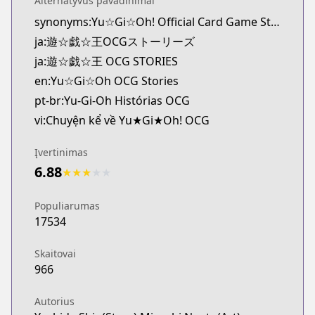
Alternatyvūs pavadinimai
MangaUpdates
synonyms:Yu☆Gi☆Oh! Official Card Game Stories
https://www.mangaupdates.com/series.html?id=t
ja:遊☆戯☆王OCGストーリーズ
Book☆Walker
Book☆Walker
ja:遊☆戯☆王 OCG STORIES
https://bookwalker.jp/series/384244/list
en:Yu☆Gi☆Oh OCG Stories
pt-br:Yu-Gi-Oh Histórias OCG
vi:Chuyện kể về Yu★Gi★Oh! OCG
Įvertinimas
6.88
★
★
★
★
★
Populiarumas
17534
Skaitovai
966
Autorius