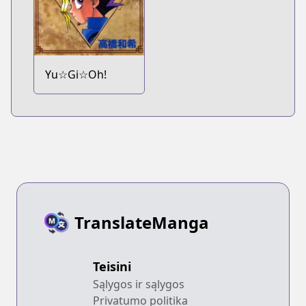
Yu☆Gi☆Oh!
TranslateManga
Teisini
Sąlygos ir sąlygos
Privatumo politika