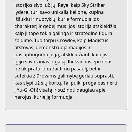
istorijos slypi už jų. Raye, kaip Sky Striker
lyderė, turi savo unikalią kelionę, kupiną
iššūkių ir nuotykių, kurie formuoja jos
charakterį ir gebėjimus. Jos istorija atskleidžia,
kaip ji tapo tokia galinga ir strategine figūra
žaidime. Tuo tarpu Crowley, kaip Magistus
atstovas, demonstruoja magijos ir
paslaptingumo jėgą, atskleidžiant, kaip jis
įgijo savo žinias ir galią. Kiekvienas epizodas
ne tik praturtina žaidimo pasaulį, bet ir
suteikia žiūrovams galimybę geriau suprasti,
kas slypi už šių kortų. Tai puiki proga pasinerti
į Yu-Gi-Oh! visatą ir sužinoti daugiau apie
herojus, kurie ją formuoja.