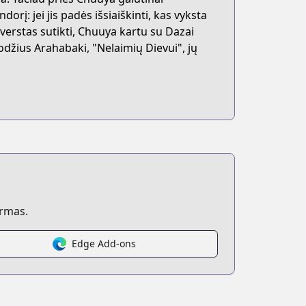
rį: jei jis padės išsiaiškinti, kas vyksta
iverstas sutikti, Chuuya kartu su Dazai
odžius Arahabaki, "Nelaimių Dievui", jų
ormas.
Edge Add-ons