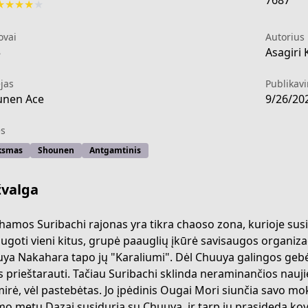
7687
★
★
★
★
★
ovai
Autorius
5
Asagiri
jas
Publikav
unen Ace
9/26/20
s
ksmas
Shounen
Antgamtinis
valga
hamos Suribachi rajonas yra tikra chaoso zona, kurioje sus
ugoti vieni kitus, grupė paauglių įkūrė savisaugos organizaci
ya Nakahara tapo jų "Karaliumi". Dėl Chuuya galingos gebėji
8b6-4fcf-88de-3977aa5cef33
s prieštarauti. Tačiau Suribachi sklinda neraminančios nauji
mirė, vėl pastebėtas. Jo įpėdinis Ougai Mori siunčia savo mok
mo metu Dazai susiduria su Chuuya, ir tarp jų prasideda kov