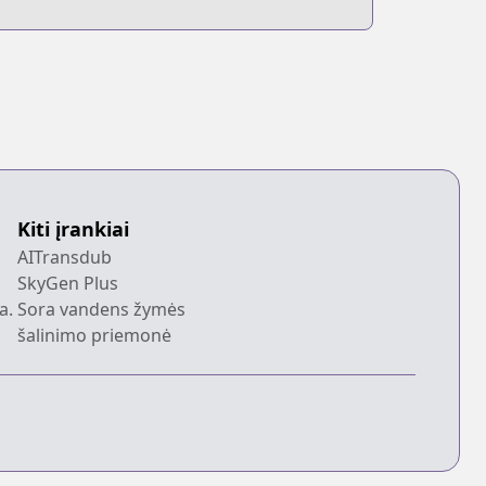
Kiti įrankiai
AITransdub
SkyGen Plus
a.
Sora vandens žymės
šalinimo priemonė