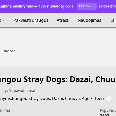
aikina pasiūlymas — 15% nuolaida
|
Code:
at checko
T1P15VV
s
Pakviesti draugus
Atrask
Naudojimas
Ka
 Juugosai
ngou Stray Dogs: Dazai, Chuu
rnatyvūs pavadinimai
nyms:Bungou Stray Dogs: Dazai, Chuuya, Age Fifteen
↓
inimas
Populiar