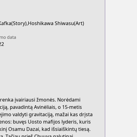
 Kafka(Story),Hoshikawa Shiwasu(Art)
imo data
22
irenka įvairiausi žmonės. Norėdami
ją, pavadintą Avinėliais, o 15-metis
mo valdyti gravitaciją, mažai kas drįsta
enos: buvęs Uosto mafijos lyderis, kuris
inį Osamu Dazai, kad išsiaiškintų tiesą.
a. Tačiau prieš Chuuya galutinai