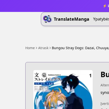
⚡ L
TranslateManga
Ypatybė
Home
Atrask
Bungou Stray Dogs: Dazai, Chuuya,
Bu
Alte
syno
Įvert