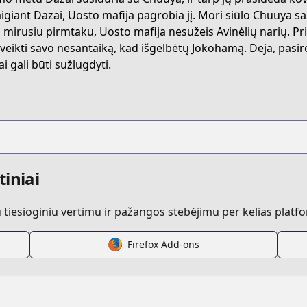
GYXY
igiant Dazai, Uosto mafija pagrobia jį. Mori siūlo Chuuya sando
o mirusiu pirmtaku, Uosto mafija nesužeis Avinėlių narių. Pr
 įveikti savo nesantaiką, kad išgelbėtų Jokohamą. Deja, pasir
bungo-stray-dogs-dazai-chuuya-age-fifteen
i gali būti sužlugdyti.
/744900/
.html?id=r1s89jd
tiniai
iesioginiu vertimu ir pažangos stebėjimu per kelias platf
t
Firefox Add-ons
ay-dogs-dazai-chuuya-age-fifteen