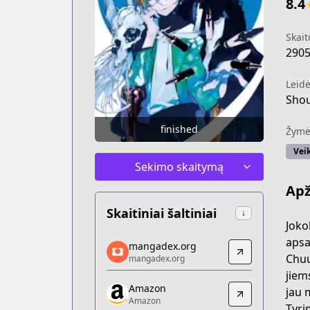
8.4
Skait
290
Leidė
Sho
finished
Žymė
Vei
Sekimo skaitymą
Apž
Skaitiniai šaltiniai
↓
Joko
mangadex.org
apsa
mangadex.org
mangadex.org
Chuu
mangadex.org
https://mangadex.org/title/d8dcbff1-a
jiem
Amazon
Amazon
jau 
Amazon
Amazon
Tyri