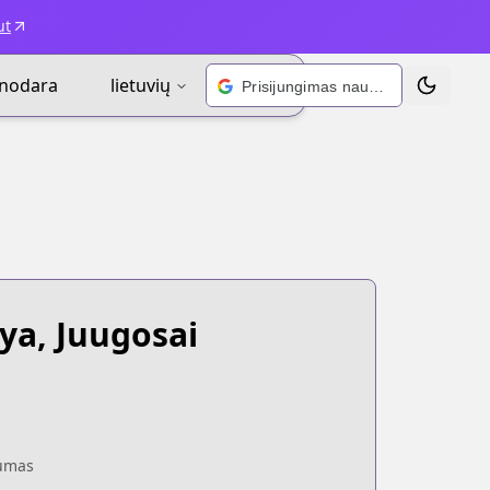
ut
inodara
lietuvių
Prisijungimas naudojant „Google“
Perjungti
ya, Juugosai
umas