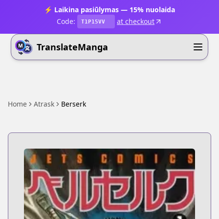
⚡ Laikina pasiūlymas — 15% nuolaida
Code:
at checkout
T1P15VV
TranslateManga
Home
Atrask
Berserk