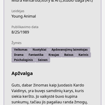
Miura Kentarou(Story & Art),Studio Gaga (Art)
Leidėjas
Young Animal
Publikavimo data
8/25/1989
Žymės
Veiksmas
Nuotykiai
Apdovanojimų laimėtojas
Drama
Fantastika
Kraujas
Baisus
Karinis
Psichologinis
Seinen
Apžvalga
Guts, dabar žinomas kaip Juodasis Kardo
Vaidinys, yra buvęs samdinių karys, kuris
siekia keršto. Jo vaikystė buvo kupina
sunkumų, tačiau jis pagaliau randa žmogų,