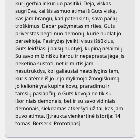
kurį gerbia ir kuriuo pasitiki. Deja, viskas
sugriūva, kai šis asmuo atima iš Guts viską,
kas jam brangu, kad patenkintų savo pačių
troškimus. Dabar pažymėtas mirties, Guts
priverstas bėgti nuo demonų, kurie nuolat jo
persekioja. Pasiryžęs įveikti visus iššūkius,
Guts leidžiasi į baisų nuotykį, kupiną nelaimių.
Su savo milžinišku kardu ir nepaprasta jėga jis
neketina sustoti, net ir mirtis jam
nesutrukdys, kol galiausiai neatsilygins tam,
kuris atėmė iš jo ir jo mylimojo žmogiškumą.
Jo kelionė yra kupina kovų, praradimų ir
tamsių paslapčių, o Guts kovoja ne tik su
išoriniais demonais, bet ir su savo vidiniais
demonais, siekdamas atkeršyti už tai, kas jam
buvo atimta. [Įtraukta vienkartinė istorija: 14
tomas: Berserk: Prototipas]