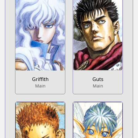
Griffith
Guts
Main
Main