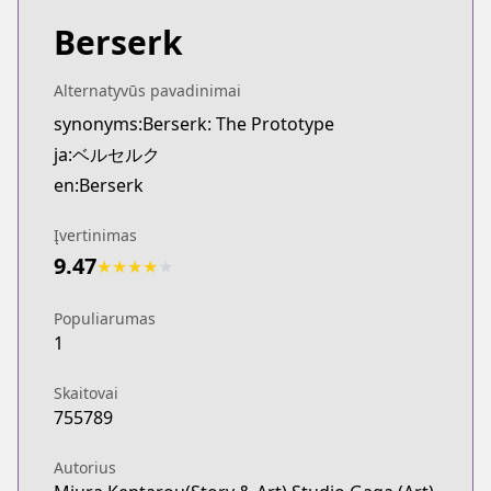
Berserk
Alternatyvūs pavadinimai
synonyms:Berserk: The Prototype
ja:ベルセルク
en:Berserk
Įvertinimas
9.47
★
★
★
★
★
Populiarumas
1
Skaitovai
755789
Autorius