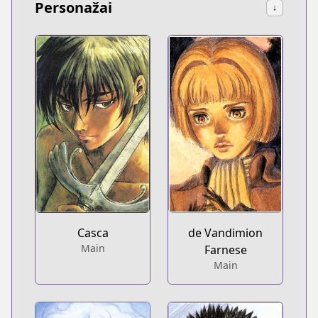
Personažai
↓
Casca
de Vandimion
Main
Farnese
Main