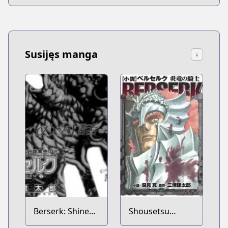
Susijęs manga
↓
Berserk: Shinen
Shousetsu
no Kami 2
Berserk: Enryuu