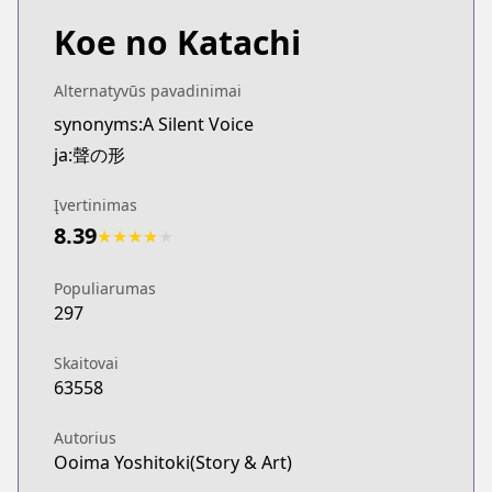
Koe no Katachi
Alternatyvūs pavadinimai
synonyms:A Silent Voice
ja:聲の形
Įvertinimas
8.39
★
★
★
★
★
Populiarumas
297
Skaitovai
63558
Autorius
Ooima Yoshitoki(Story & Art)