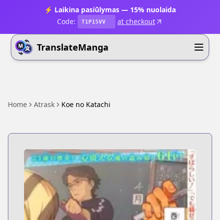
⚡ Laikina pasiūlymas — 15% nuolaida
Code:
at checkout
T1P15VV
TranslateManga
Home
Atrask
Koe no Katachi