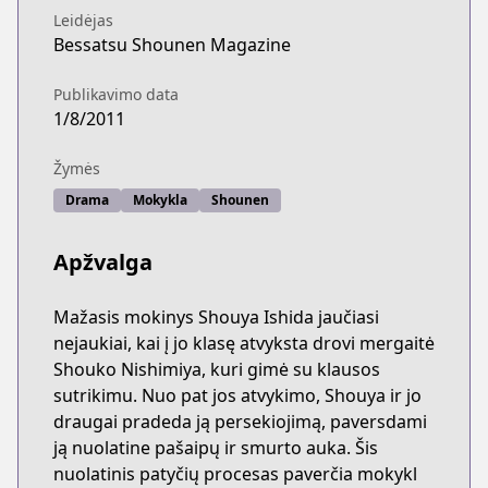
Leidėjas
Bessatsu Shounen Magazine
Publikavimo data
1/8/2011
Žymės
Drama
Mokykla
Shounen
Apžvalga
Mažasis mokinys Shouya Ishida jaučiasi
nejaukiai, kai į jo klasę atvyksta drovi mergaitė
Shouko Nishimiya, kuri gimė su klausos
sutrikimu. Nuo pat jos atvykimo, Shouya ir jo
draugai pradeda ją persekiojimą, paversdami
ją nuolatine pašaipų ir smurto auka. Šis
nuolatinis patyčių procesas paverčia mokykl