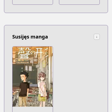
Dangan wa
Uchinukenai: A
Lollypop or A
Bullet
Susijęs manga
↓