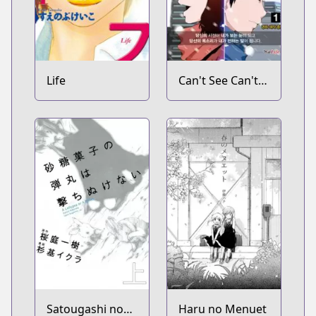
Life
Can't See Can't
Hear But Love
Satougashi no
Haru no Menuet