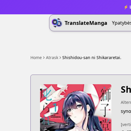
⚡ L
TranslateManga
Ypatybė
Home
Atrask
Shishidou-san ni Shikararetai.
Sh
Alte
syno
Įvert