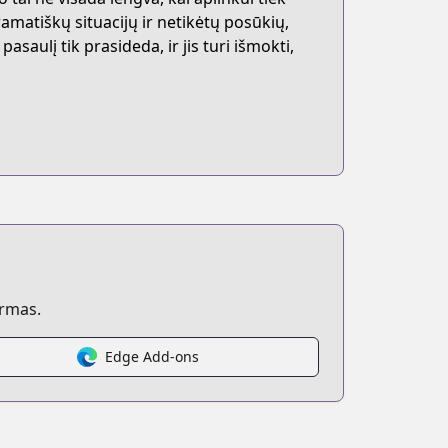
amatiškų situacijų ir netikėtų posūkių,
saulį tik prasideda, ir jis turi išmokti,
ormas.
Edge Add-ons