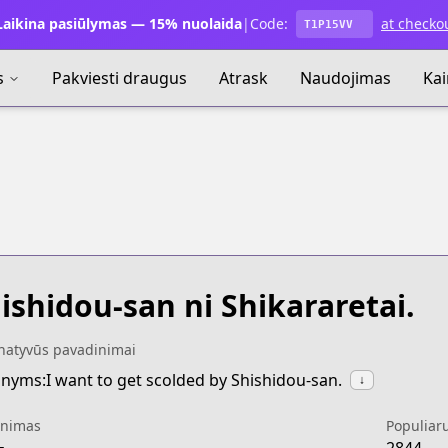
aikina pasiūlymas — 15% nuolaida
|
Code:
at checko
T1P15VV
s
Pakviesti draugus
Atrask
Naudojimas
Ka
ishidou-san ni Shikararetai.
rnatyvūs pavadinimai
nyms:I want to get scolded by Shishidou-san.
↓
inimas
Populiar