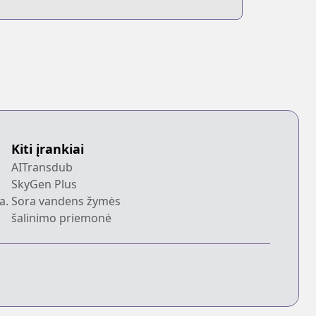
Kiti įrankiai
AITransdub
SkyGen Plus
a.
Sora vandens žymės
šalinimo priemonė