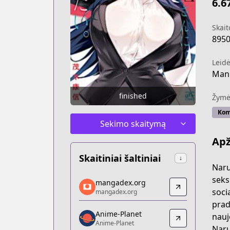
6.6
Skait
895
Leidė
Mang
finished
Žymė
Kom
Sekimo skaitymą
Apž
Skaitiniai šaltiniai
↓
Naru
mangadex.org
seks
mangadex.org
mangadex.org
soci
mangadex.org
https://mangadex.org/title/98bee7a0-
pradž
Anime-Planet
Anime-Planet
nauj
Anime-Planet
Anime-Planet
Naru