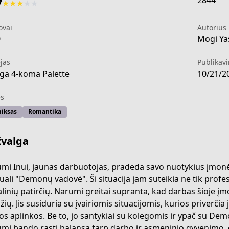
2844
7
★
★
★
★
★
ovai
Autorius
0
Mogi Ya
jas
Publikav
a 4-koma Palette
10/21/2
s
iksas
Romantika
valga
mi Inui, jaunas darbuotojas, pradeda savo nuotykius įmonėje
uali "Demonų vadovė". Ši situacija jam suteikia ne tik profe
alinių patirčių. Narumi greitai supranta, kad darbas šioje įm
4af1-4ecf-ad0b-3dcc7d4e1e47
ių. Jis susiduria su įvairiomis situacijomis, kurios priverčia jį
os aplinkos. Be to, jo santykiai su kolegomis ir ypač su De
mi bando rasti balansą tarp darbo ir asmeninio gyvenimo, o t