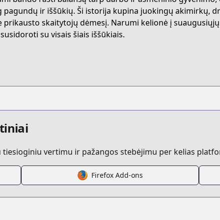
hishidou-san-ni-shikararetai
 pagundų ir iššūkių. Ši istorija kupina juokingų akimirkų, dr
e prikausto skaitytojų dėmesį. Narumi kelionė į suaugusiųjų pa
susidoroti su visais šiais iššūkiais.
96751124
s.html?id=d0shxgz
tiniai
iesioginiu vertimu ir pažangos stebėjimu per kelias platf
Firefox Add-ons