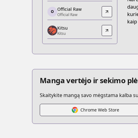
https://www.anime-planet.com/manga/s
daug
Official Raw
O
Official Raw
kuri
Official Raw
Official Raw
kaip 
Kitsu
https://ichijin-plus.com/comics/23090
Kitsu
Kitsu
Kitsu
https://kitsu.app/manga/56093
MangaUpdates
MangaUpdates
https://www.mangaupdates.com/serie
Manga vertėjo ir sekimo plė
Skaitykite mangą savo mėgstama kalba su t
Chrome Web Store