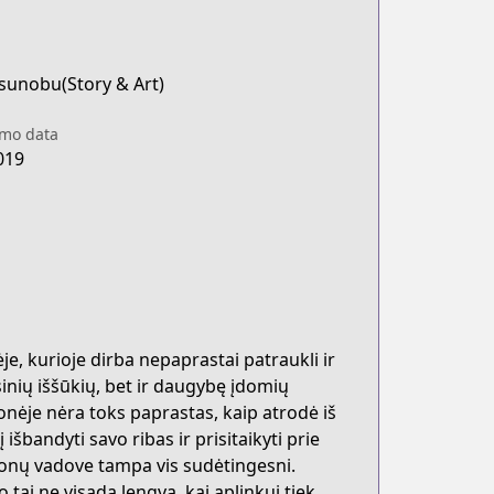
sunobu(Story & Art)
imo data
019
, kurioje dirba nepaprastai patraukli ir
sinių iššūkių, bet ir daugybę įdomių
onėje nėra toks paprastas, kaip atrodė iš
 išbandyti savo ribas ir prisitaikyti prie
monų vadove tampa vis sudėtingesni.
ai ne visada lengva, kai aplinkui tiek