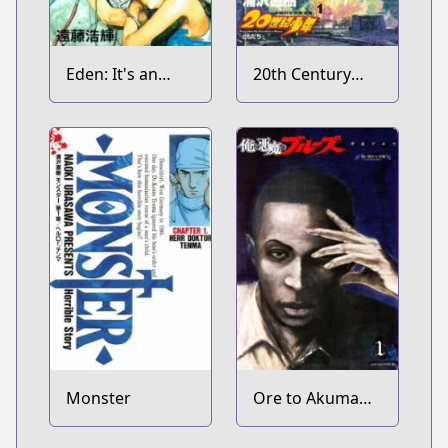
Eden: It's an
20th Century
Endless World!
Boys
Monster
Ore to Akuma
no Blues