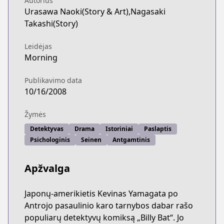
Autorius
Urasawa Naoki(Story & Art),Nagasaki
Takashi(Story)
Leidėjas
Morning
Publikavimo data
10/16/2008
Žymės
Detektyvas
Drama
Istoriniai
Paslaptis
Psichologinis
Seinen
Antgamtinis
Apžvalga
Japonų-amerikietis Kevinas Yamagata po
Antrojo pasaulinio karo tarnybos dabar rašo
populiarų detektyvų komiksą „Billy Bat“. Jo