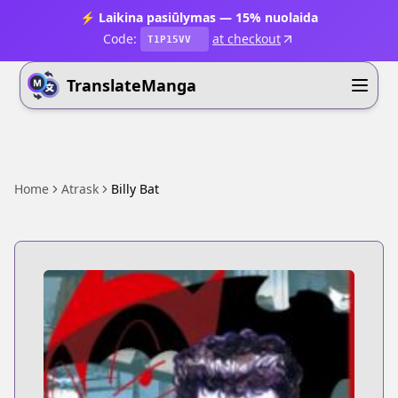
⚡ Laikina pasiūlymas — 15% nuolaida
Code:
at checkout
T1P15VV
TranslateManga
Home
Atrask
Billy Bat