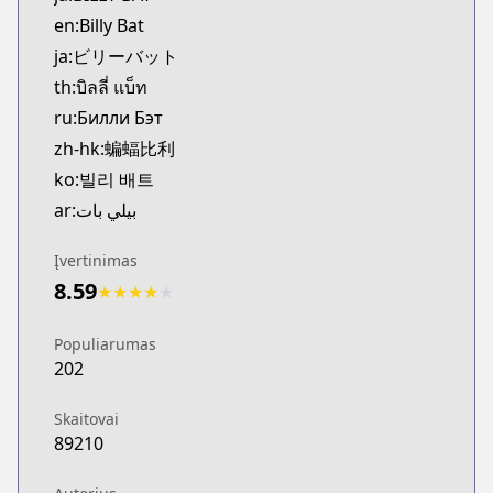
MangaUpdates
en:Billy Bat
https://www.mangaupdates.com/series.html?id=h
ja:ビリーバット
Book☆Walker
th:บิลลี่ แบ็ท
Book☆Walker
ru:Билли Бэт
https://bookwalker.jp/series/354099/list
zh-hk:蝙蝠比利
ko:빌리 배트
ar:بيلي بات
Įvertinimas
8.59
★
★
★
★
★
Populiarumas
202
Skaitovai
89210