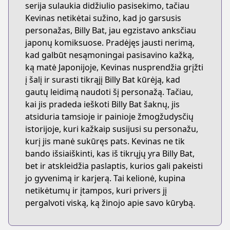
serija sulaukia didžiulio pasisekimo, tačiau
Kevinas netikėtai sužino, kad jo garsusis
personažas, Billy Bat, jau egzistavo anksčiau
japonų komiksuose. Pradėjęs jausti nerimą,
kad galbūt nesąmoningai pasisavino kažką,
ką matė Japonijoje, Kevinas nusprendžia grįžti
į šalį ir surasti tikrąjį Billy Bat kūrėją, kad
gautų leidimą naudoti šį personažą. Tačiau,
kai jis pradeda ieškoti Billy Bat šaknų, jis
atsiduria tamsioje ir painioje žmogžudysčių
istorijoje, kuri kažkaip susijusi su personažu,
kurį jis manė sukūręs pats. Kevinas ne tik
bando išsiaiškinti, kas iš tikrųjų yra Billy Bat,
bet ir atskleidžia paslaptis, kurios gali pakeisti
jo gyvenimą ir karjerą. Tai kelionė, kupina
netikėtumų ir įtampos, kuri privers jį
pergalvoti viską, ką žinojo apie savo kūrybą.