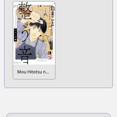
Mou Hitotsu no
Piano no Mori:
Totonou Oto