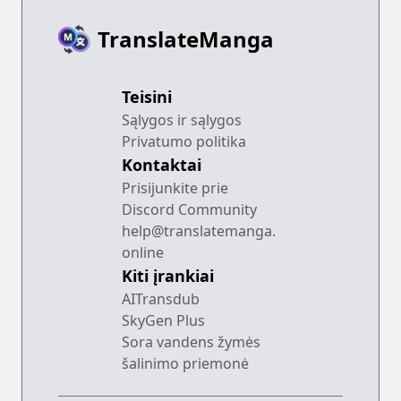
TranslateManga
Teisini
Sąlygos ir sąlygos
Privatumo politika
Kontaktai
Prisijunkite prie
Discord Community
help@translatemanga.
online
Kiti įrankiai
AITransdub
SkyGen Plus
Sora vandens žymės
šalinimo priemonė