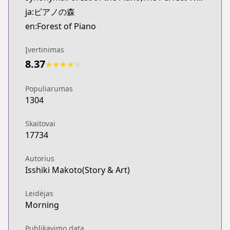
ja:ピアノの森
en:Forest of Piano
Įvertinimas
8.37
★
★
★
★
★
Populiarumas
1304
Skaitovai
17734
Autorius
Isshiki Makoto(Story & Art)
Leidėjas
Morning
Publikavimo data