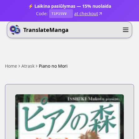
⚡ Laikina pasiūlymas — 15% nuolaida
Code:
at checkout
T1P15VV
TranslateManga
Home
Atrask
Piano no Mori