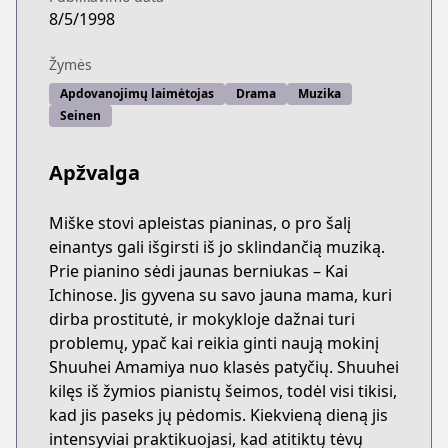
8/5/1998
Žymės
Apdovanojimų laimėtojas
Drama
Muzika
Seinen
Apžvalga
Miške stovi apleistas pianinas, o pro šalį
einantys gali išgirsti iš jo sklindančią muziką.
Prie pianino sėdi jaunas berniukas – Kai
Ichinose. Jis gyvena su savo jauna mama, kuri
dirba prostitutė, ir mokykloje dažnai turi
problemų, ypač kai reikia ginti naują mokinį
Shuuhei Amamiya nuo klasės patyčių. Shuuhei
kilęs iš žymios pianistų šeimos, todėl visi tikisi,
kad jis paseks jų pėdomis. Kiekvieną dieną jis
intensyviai praktikuojasi, kad atitiktų tėvų