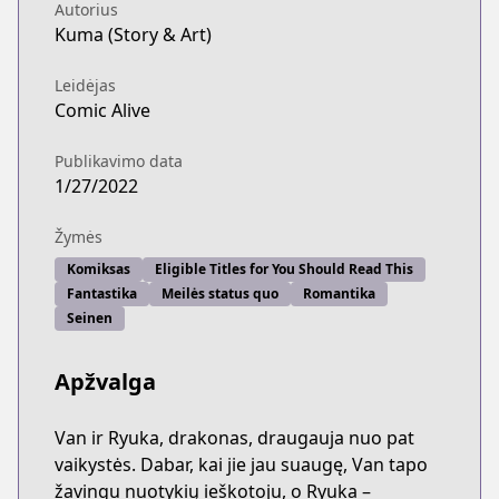
Autorius
Kuma (Story & Art)
Leidėjas
Comic Alive
Publikavimo data
1/27/2022
Žymės
Komiksas
Eligible Titles for You Should Read This
Fantastika
Meilės status quo
Romantika
Seinen
Apžvalga
Van ir Ryuka, drakonas, draugauja nuo pat
vaikystės. Dabar, kai jie jau suaugę, Van tapo
žavingu nuotykių ieškotoju, o Ryuka –