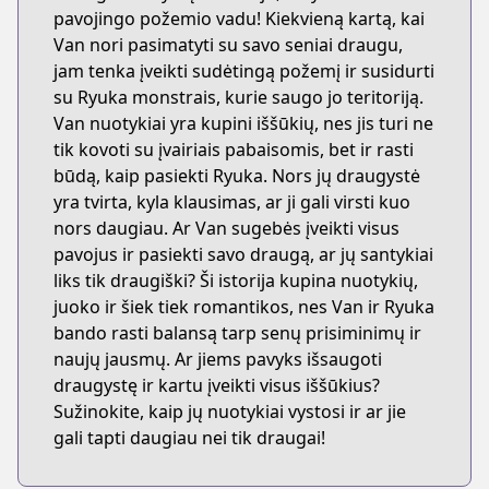
pavojingo požemio vadu! Kiekvieną kartą, kai
Van nori pasimatyti su savo seniai draugu,
jam tenka įveikti sudėtingą požemį ir susidurti
su Ryuka monstrais, kurie saugo jo teritoriją.
Van nuotykiai yra kupini iššūkių, nes jis turi ne
tik kovoti su įvairiais pabaisomis, bet ir rasti
būdą, kaip pasiekti Ryuka. Nors jų draugystė
yra tvirta, kyla klausimas, ar ji gali virsti kuo
nors daugiau. Ar Van sugebės įveikti visus
pavojus ir pasiekti savo draugą, ar jų santykiai
liks tik draugiški? Ši istorija kupina nuotykių,
juoko ir šiek tiek romantikos, nes Van ir Ryuka
bando rasti balansą tarp senų prisiminimų ir
naujų jausmų. Ar jiems pavyks išsaugoti
draugystę ir kartu įveikti visus iššūkius?
Sužinokite, kaip jų nuotykiai vystosi ir ar jie
gali tapti daugiau nei tik draugai!