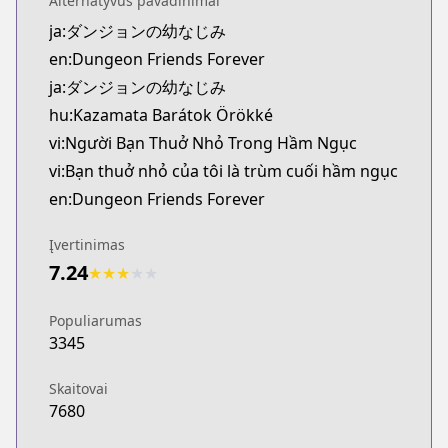
Alternatyvūs pavadinimai
Official Raw
ja:ダンジョンの幼なじみ
https://comic-walker.com/detail/KC_003765_S?epis
en:Dungeon Friends Forever
Kitsu
Kitsu
ja:ダンジョンの幼なじみ
https://kitsu.app/manga/63761
hu:Kazamata Barátok Örökké
CDJapan
vi:Người Bạn Thuở Nhỏ Trong Hầm Ngục
CDJapan
vi:Bạn thuở nhỏ của tôi là trùm cuối hầm ngục
https://www.anime-planet.com/manga/https://ww
en:Dungeon Friends Forever
MangaUpdates
MangaUpdates
Įvertinimas
https://www.mangaupdates.com/series.html?id=
7.24
★
★
★
★
★
Book☆Walker
Book☆Walker
Populiarumas
https://bookwalker.jp/series/361295/list
3345
Official English
Official English
Skaitovai
https://sevenseasentertainment.com/series/dunge
7680