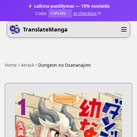
⚡ Laikina pasiūlymas — 15% nuolaida
Code:
at checkout
T1P15VV
TranslateManga
Home
Atrask
Dungeon no Osananajimi