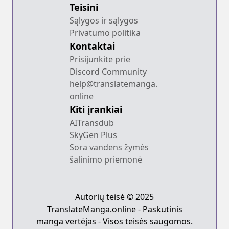
Teisini
Sąlygos ir sąlygos
Privatumo politika
Kontaktai
Prisijunkite prie
Discord Community
help@translatemanga.
online
Kiti įrankiai
AITransdub
SkyGen Plus
Sora vandens žymės
šalinimo priemonė
Autorių teisė © 2025
TranslateManga.online - Paskutinis
manga vertėjas - Visos teisės saugomos.