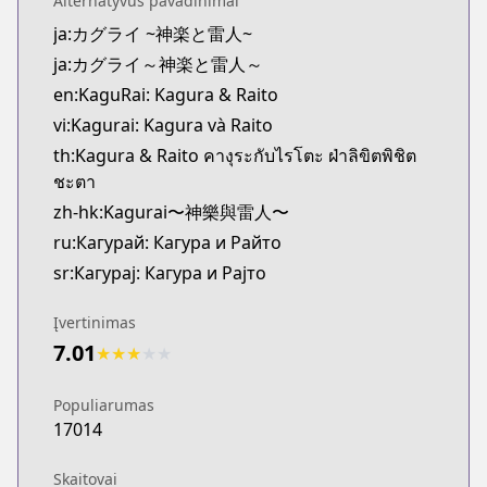
Alternatyvūs pavadinimai
Official Raw
ja:カグライ ~神楽と雷人~
https://www.sunday-webry.com/episode/2550912
ja:カグライ～神楽と雷人～
Kitsu
Kitsu
en:KaguRai: Kagura & Raito
https://kitsu.app/manga/75633
vi:Kagurai: Kagura và Raito
MangaUpdates
th:Kagura & Raito คางุระกับไรโตะ ฝ่าลิขิตพิชิต
MangaUpdates
ชะตา
https://www.mangaupdates.com/series.html?id=2
zh-hk:Kagurai〜神樂與雷人〜
Book☆Walker
ru:Кагурай: Кагура и Райто
Book☆Walker
sr:Кагурај: Кагура и Рајто
https://bookwalker.jp/series/545719/list
Įvertinimas
7.01
★
★
★
★
★
Populiarumas
17014
Skaitovai