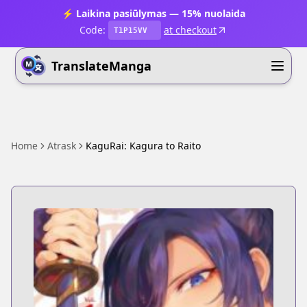
⚡ Laikina pasiūlymas — 15% nuolaida
Code:
at checkout
T1P15VV
TranslateManga
Home
Atrask
KaguRai: Kagura to Raito