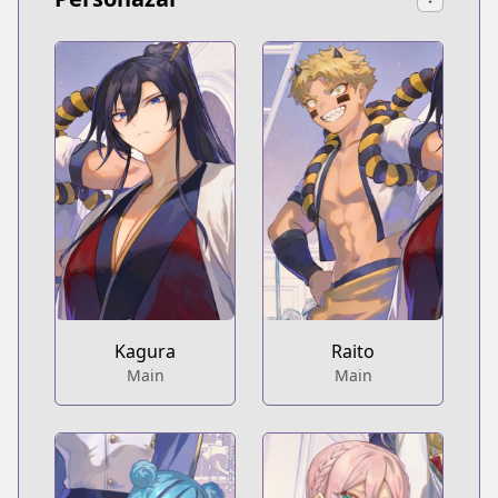
Kagura
Raito
Main
Main