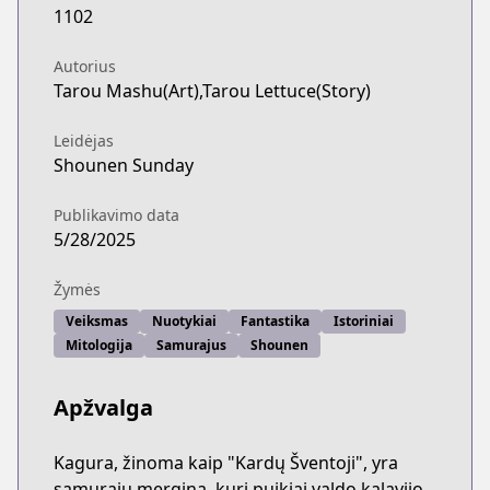
1102
Autorius
Tarou Mashu(Art),Tarou Lettuce(Story)
Leidėjas
Shounen Sunday
Publikavimo data
5/28/2025
Žymės
Veiksmas
Nuotykiai
Fantastika
Istoriniai
Mitologija
Samurajus
Shounen
Apžvalga
Kagura, žinoma kaip "Kardų Šventoji", yra
samurajų mergina, kuri puikiai valdo kalavijo