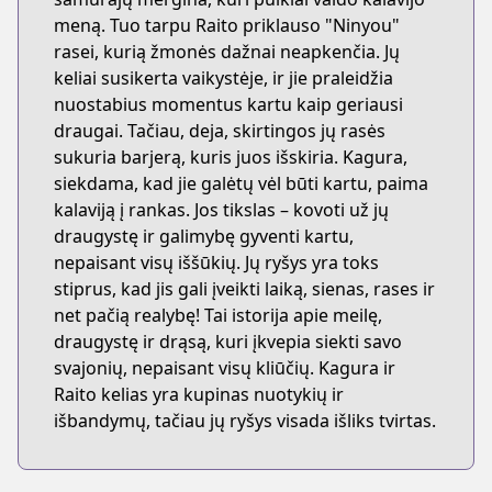
meną. Tuo tarpu Raito priklauso "Ninyou"
rasei, kurią žmonės dažnai neapkenčia. Jų
keliai susikerta vaikystėje, ir jie praleidžia
nuostabius momentus kartu kaip geriausi
draugai. Tačiau, deja, skirtingos jų rasės
sukuria barjerą, kuris juos išskiria. Kagura,
siekdama, kad jie galėtų vėl būti kartu, paima
kalaviją į rankas. Jos tikslas – kovoti už jų
draugystę ir galimybę gyventi kartu,
nepaisant visų iššūkių. Jų ryšys yra toks
stiprus, kad jis gali įveikti laiką, sienas, rases ir
net pačią realybę! Tai istorija apie meilę,
draugystę ir drąsą, kuri įkvepia siekti savo
svajonių, nepaisant visų kliūčių. Kagura ir
Raito kelias yra kupinas nuotykių ir
išbandymų, tačiau jų ryšys visada išliks tvirtas.