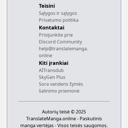
Teisini
Sąlygos ir sąlygos
Privatumo politika
Kontaktai
Prisijunkite prie
Discord Community
help@translatemanga.
online
Kiti įrankiai
AITransdub
SkyGen Plus
Sora vandens žymės
šalinimo priemonė
Autorių teisė © 2025
TranslateManga.online - Paskutinis
manga vertėjas - Visos teisės saugomos.