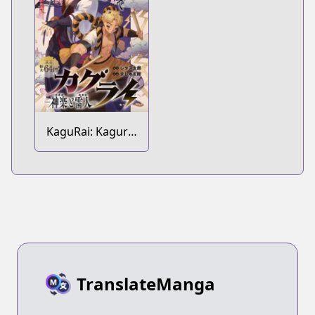
KaguRai: Kagura
to Raito
TranslateManga