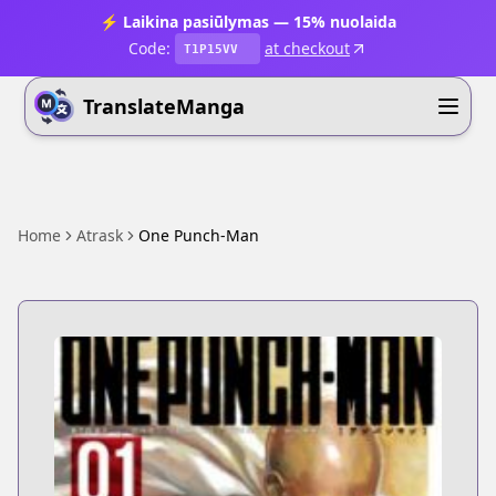
⚡ Laikina pasiūlymas — 15% nuolaida
Code:
at checkout
T1P15VV
TranslateManga
Home
Atrask
One Punch-Man