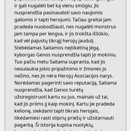
ir gali nugalėti bet ką vienu smūgiu. Jis
nusprendžia pasinaudoti savo naujomis
galiomis ir tapti herojumi. Tačiau greitai jam
pradeda nuobodžiauti, nes nugalėti monstrus
jam tampa per lengva, ir jis trokšta iššūkio,
kad vėl pajustų tikrąjį herojų jaudulį.
Stebėdamas Saitamos neįtikėtiną jėgą,
kyborgas Genos nusprendžia tapti jo mokiniu.
Tuo pačiu metu Saitama supranta, kad jis
nesulaukia jokio pripažinimo ir žmonės jo
nežino, nes jis nėra Herojų Asociacijos narys.
Norėdamas pagerinti savo reputaciją, Saitama
nusprendžia, kad Genos turėtų
užsiregistruoti kartu su juo, mainais už tai,
kad jis priims jį kaip mokinį. Kartu jie pradeda
kelionę, siekdami tapti tikrais herojais,
tikėdamiesi rasti stiprių priešų ir užsitarnauti
pagarbą. Ši istorija kupina nuotykių,