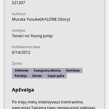
521207
Autorius
Murata Yusuke(Art),ONE (Story)
Leidėjas
Tonari no Young Jump
Publikavimo data
6/14/2012
Žymės
Veiksmas
Suaugusių aktorių
Komiksas
Parodija
Seinen
Super galia
Apžvalga
Po trejų metų intensyvaus treniravimo,
paprastas Saitama tapo nepaprastai galingas