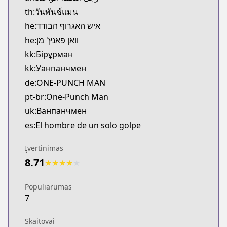
https://www.comico.jp/magazine_comic/34265
th:วันพันช์แมน
Bilibili
he:איש האגרוף הבודד
Bilibili
he:וואן פאנץ' מן
https://manga.bilibili.com/detail/mc26470
kk:Бірұрман
Viz
kk:Уанпанчмен
Viz
de:ONE-PUNCH MAN
https://www.viz.com/shonenjump/chapters/one-
Tonari no Young Jump
pt-br:One-Punch Man
Tonari no Young Jump
uk:Ванпанчмен
https://tonarinoyj.jp/episode/13932016480028985
es:El hombre de un solo golpe
Įvertinimas
8.71
★
★
★
★
★
Populiarumas
7
Skaitovai