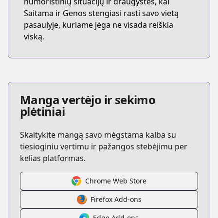
humoristinių situacijų ir draugystės, kai
Saitama ir Genos stengiasi rasti savo vietą
pasaulyje, kuriame jėga ne visada reiškia
viską.
Manga vertėjo ir sekimo
plėtiniai
Skaitykite mangą savo mėgstama kalba su
tiesioginiu vertimu ir pažangos stebėjimu per
kelias platformas.
Chrome Web Store
Firefox Add-ons
Edge Add-ons