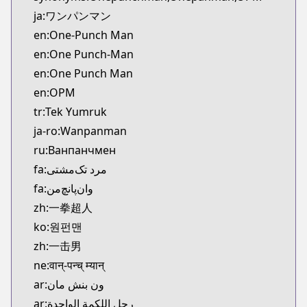
Kitsu
ja:ワンパンマン
https://kitsu.app/manga/24147
en:One-Punch Man
CDJapan
en:One Punch-Man
CDJapan
en:One Punch Man
https://www.anime-planet.com/manga/https://ww
MangaUpdates
en:OPM
MangaUpdates
tr:Tek Yumruk
https://www.mangaupdates.com/series.html?id=8
ja-ro:Wanpanman
Book☆Walker
ru:Ванпанчмен
Book☆Walker
fa:مرد تک‌مشتی
https://bookwalker.jp/series/70257/list
fa:وان‌پانچ‌من
Official English
Official English
zh:一拳超人
https://www.viz.com/shonenjump/chapters/one-
ko:원펀맨
Naver Series
zh:一击男
Naver Series
ne:वान्-पन्च् म्यान्
https://series.naver.com/comic/detail.series?pro
ar:ون بنش مان
Comico
ar:رجل اللكمة الواحدة
Comico