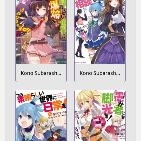
Kono Subarashii
Kono Subarashii
Sekai ni
Sekai ni
Shukufuku wo!
Shukufuku wo!
Spin-off: Kono
Spin-off: Kono
Subarashii Sekai
Kamen no
ni Bakuen wo!
Akuma ni
Soudan wo!