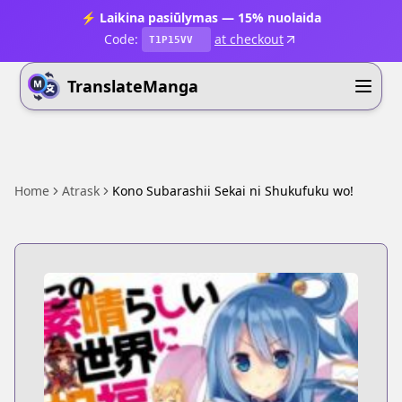
⚡ Laikina pasiūlymas — 15% nuolaida
Code:
at checkout
T1P15VV
TranslateManga
Home
Atrask
Kono Subarashii Sekai ni Shukufuku wo!