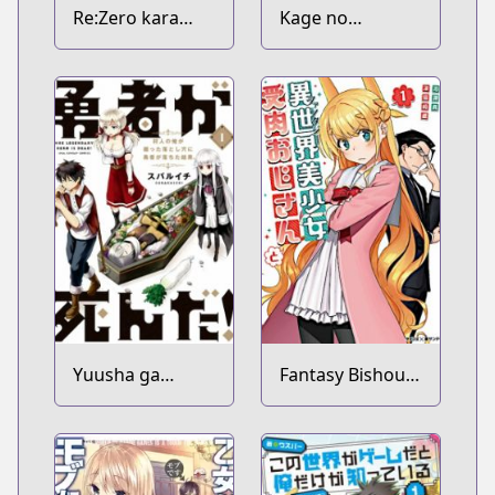
Re:Zero kara
Kage no
Hajimeru Isekai
Jitsuryokusha ni
Seikatsu
Naritakute!
Yuusha ga
Fantasy Bishoujo
Shinda!:
Juniku Ojisan to
Murabito no Ore
ga Hotta
Otoshiana ni