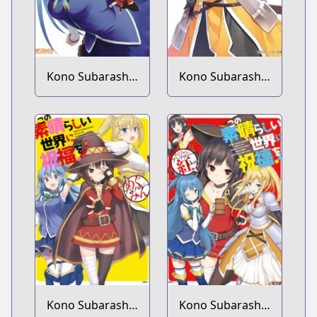
Kono Subarashii
Kono Subarashii
Sekai ni Nichijou
Sekai ni
wo!
Shukufuku wo!
Extra: Ano
Orokamono ni
mo Kyakkou wo!
Kono Subarashii
Kono Subarashii