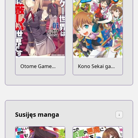
Yuusha ga
Ochita Kekka.
Otome Game
Kono Sekai ga
Sekai wa Mob ni
Game da to Ore
Kibishii Sekai
dake ga Shitteiru
desu
Susijęs manga
↓