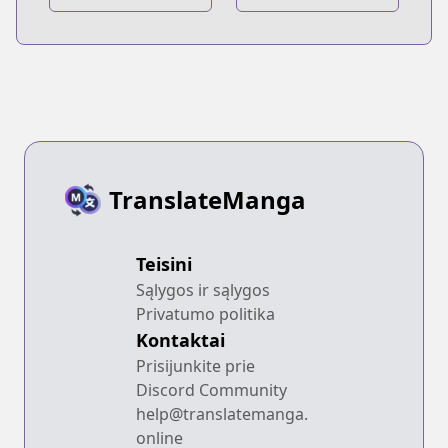
Sekai ni
Sekai ni
Shukufuku wo!
Shukufuku wo!
Megumin
Megumin
Anthology
Anthology Aka
TranslateManga
Teisini
Sąlygos ir sąlygos
Privatumo politika
Kontaktai
Prisijunkite prie
Discord Community
help@translatemanga.
online