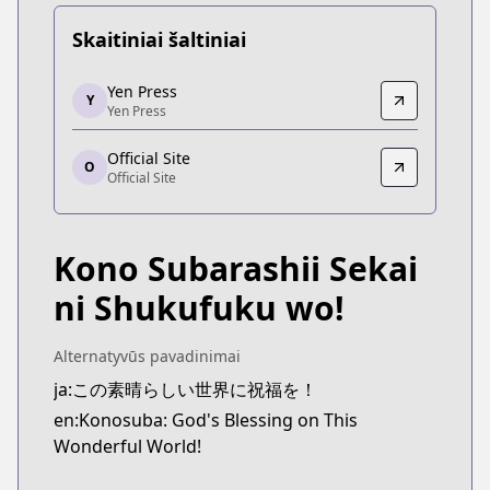
Skaitiniai šaltiniai
Yen Press
Yen Press
Y
Yen Press
Yen Press
https://yenpress.com/series/konosuba-light-novel
Official Site
Official Site
O
Official Site
Official Site
https://sneakerbunko.jp/konosuba/
Kono Subarashii Sekai
ni Shukufuku wo!
Alternatyvūs pavadinimai
ja:この素晴らしい世界に祝福を！
en:Konosuba: God's Blessing on This
Wonderful World!