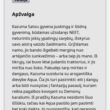
Parodija
Apžvalga
Kazuma Satou gyvena juokingą ir liūdną
gyvenimą, būdamas užsidaręs NEET,
neturintis jokių ypatingų savybių, išskyrus
savo aistrą vaizdo žaidimams. Grįždamas
namo, jis bando išgelbėti merginą nuo
artėjančio sunkvežimio – arba taip jis mano. Iš
tikrųjų, tai buvo lėtai judantis traktorius, ir jis
miršta nuo šoko. Pabudęs tarp mirties ir
dangaus, Kazuma susiduria su arogantiška
dievybe Aqua. Čia jis turi pasirinkti: eiti į dangų
arba būti nusiųstas į fantazijų pasaulį, kuriam
reikia pagalbos kovojant su Demonų
karaliumi. Iš pradžių Kazuma nesidomi šiuo
iššūkiu, tačiau kai Aqua pasiūlo jam pasiimti
bet kokį daiktą, jis nusprendžia, kad geresnio