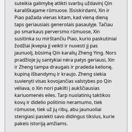
suteikia galimybę atlikti svarbų uždavinį Qin
karališkajame rūmuose. Išsiskirdami, Xin ir
Piao pažada vienas kitam, kad vieną dieną
taps geriausiais generolais pasaulyje. Tačiau
po smarkaus perversmo rūmuose, Xin
susitinka su mirštančiu Piao, kurio paskutiniai
žodžiai įkvepia jį veikti ir nuvesti jį pas
jaunuolį, būsimą Qin karalių Zheng Ying. Nors
pradžioje jų santykiai nėra patys geriausi, Xin
ir Zheng tampa draugais ir pradeda kelionę,
kupiną išbandymų ir kraujo. Zheng siekia
suvienyti visas kovojančias valstybes po Qin
vėliava, o Xin nori pakilti į aukščiausias
kariuomenės eiles. Tarp nuolatinių taktikos
kovų ir didelio politinio neramumo, tiek
rūmuose, tiek už jų ribų, abu jaunuoliai
stengiasi pasiekti savo didingus tikslus, kurie
pakeis istoriją amžiams.