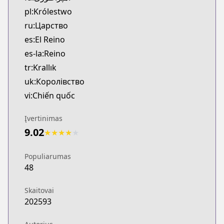
pl:Królestwo
ru:Царство
es:El Reino
es-la:Reino
tr:Krallık
uk:Королівство
vi:Chiến quốc
Įvertinimas
9.02
★
★
★
★
★
Populiarumas
48
Skaitovai
202593