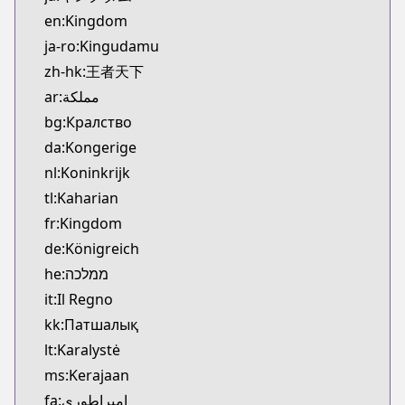
Kitsu
en:Kingdom
https://kitsu.app/manga/3480
ja-ro:Kingudamu
CDJapan
zh-hk:王者天下
CDJapan
ar:مملكة
https://www.anime-planet.com/manga/https://ww
MangaUpdates
bg:Кралство
MangaUpdates
da:Kongerige
https://www.mangaupdates.com/series.html?id=1
nl:Koninkrijk
Book☆Walker
tl:Kaharian
Book☆Walker
fr:Kingdom
https://bookwalker.jp/series/12466
de:Königreich
Official Site
Official Site
he:ממלכה
https://www.meian-editions.fr/meian/licence/kin
it:Il Regno
kk:Патшалық
lt:Karalystė
ms:Kerajaan
fa:امپراطوری