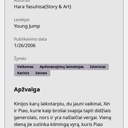
Autorius
Hara Yasuhisa(Story & Art)
Leidėjas
Young Jump
Publikavimo data
1/26/2006
Žymės
Veiksmas
Apdovanojimų laimėtojas
Istoriniai
Karinis
Seinen
Apžvalga
Kinijos karų laikotarpiu, du jauni vaikinai, Xin
ir Piao, kurie kaip broliai svajoja tapti didžiais
generolais, nors ir yra našlaičiai vergai. Vieną
dieną jie sutinka kilmingą vyrą, kuris Piao