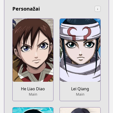
Personažai
↓
He Liao Diao
Lei Qiang
Main
Main