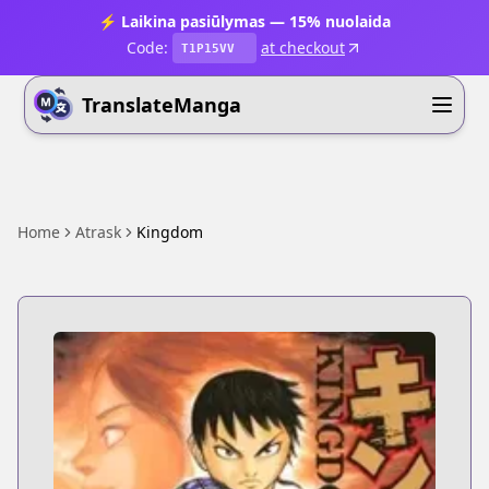
⚡ Laikina pasiūlymas — 15% nuolaida
Code:
at checkout
T1P15VV
TranslateManga
Home
Atrask
Kingdom