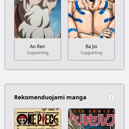
Ao Ren
Ba Jio
Supporting
Supporting
Rekomenduojami manga
↓