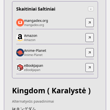
Skaitiniai šaltiniai
↓
mangadex.org
mangadex.org
mangadex.org
mangadex.org
https://mangadex.org/title/077a3fed-1634-424f-b
Amazon
Amazon
Amazon
Amazon
https://www.amazon.co.jp/dp/B07GX5ZWRX
Anime-Planet
Anime-Planet
Anime-Planet
Anime-Planet
eBookJapan
https://www.anime-planet.com/manga/kingdom
eBookJapan
eBookJapan
eBookJapan
https://ebookjapan.yahoo.co.jp/books/132898
Kingdom
( Karalystė )
Official Raw
Official Raw
https://youngjump.jp/kingdom
Alternatyvūs pavadinimai
Kitsu
ja:キングダム