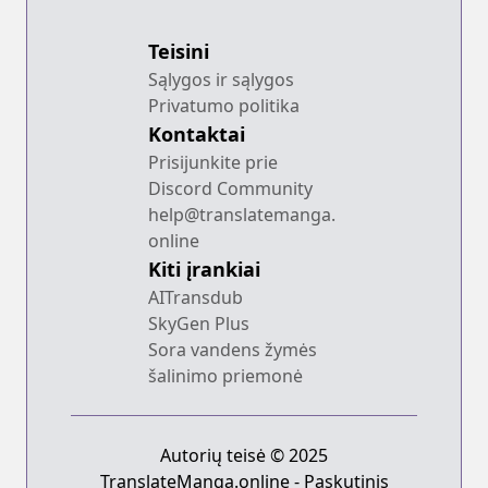
Teisini
Sąlygos ir sąlygos
Privatumo politika
Kontaktai
Prisijunkite prie
Discord Community
help@translatemanga.
online
Kiti įrankiai
AITransdub
SkyGen Plus
Sora vandens žymės
šalinimo priemonė
Autorių teisė © 2025
TranslateManga.online - Paskutinis