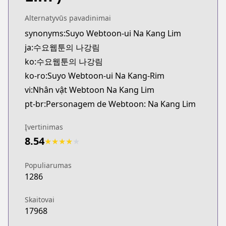
Alternatyvūs pavadinimai
synonyms:Suyo Webtoon-ui Na Kang Lim
ja:수요웹툰의 나강림
ko:수요웹툰의 나강림
ko-ro:Suyo Webtoon-ui Na Kang-Rim
vi:Nhân vật Webtoon Na Kang Lim
pt-br:Personagem de Webtoon: Na Kang Lim
Įvertinimas
8.54
★
★
★
★
★
Populiarumas
1286
Skaitovai
17968