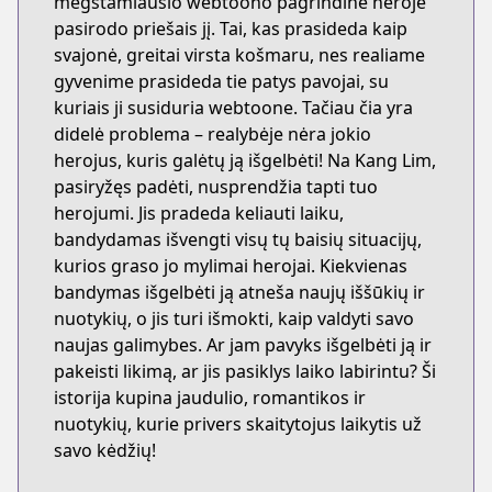
mėgstamiausio webtoono pagrindinė herojė
pasirodo priešais jį. Tai, kas prasideda kaip
svajonė, greitai virsta košmaru, nes realiame
gyvenime prasideda tie patys pavojai, su
kuriais ji susiduria webtoone. Tačiau čia yra
didelė problema – realybėje nėra jokio
herojus, kuris galėtų ją išgelbėti! Na Kang Lim,
pasiryžęs padėti, nusprendžia tapti tuo
herojumi. Jis pradeda keliauti laiku,
bandydamas išvengti visų tų baisių situacijų,
kurios graso jo mylimai herojai. Kiekvienas
bandymas išgelbėti ją atneša naujų iššūkių ir
nuotykių, o jis turi išmokti, kaip valdyti savo
naujas galimybes. Ar jam pavyks išgelbėti ją ir
pakeisti likimą, ar jis pasiklys laiko labirintu? Ši
istorija kupina jaudulio, romantikos ir
nuotykių, kurie privers skaitytojus laikytis už
savo kėdžių!