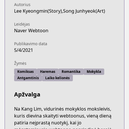
Autorius
Lee Kyeongmin(Story),Song Junhyeok(Art)
Leidėjas
Naver Webtoon
Publikavimo data
5/4/2021
Žymės
Komiksas
Haremas
Romantika
Mokykla
Antgamtinis
Laiko kelionės
Apžvalga
Na Kang Lim, vidurinės mokyklos moksleivis,
kuris dievina skaityti webtoonus, vieną dieną
patiria neįprastą nuotykį, kai jo