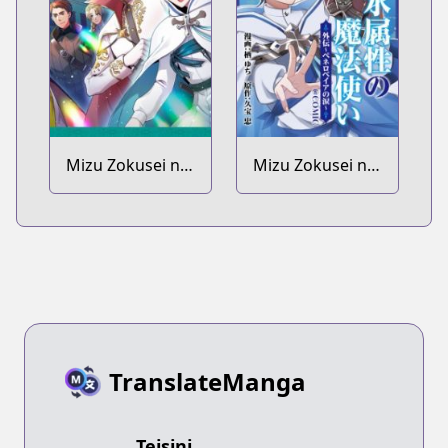
Mizu Zokusei no
Mizu Zokusei no
Mahoutsukai Dai
Mahoutsukai
2-bu @comic
@comic Gaiden:
Penelopeia no
Namida
TranslateManga
Teisini