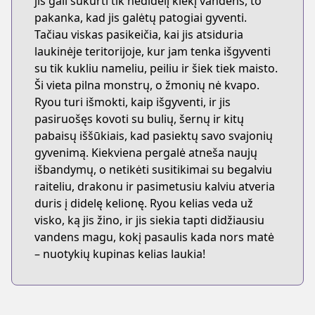
jis gali sukurti tik nedidelį kiekį vandens, to
pakanka, kad jis galėtų patogiai gyventi.
Tačiau viskas pasikeičia, kai jis atsiduria
laukinėje teritorijoje, kur jam tenka išgyventi
su tik kukliu nameliu, peiliu ir šiek tiek maisto.
Ši vieta pilna monstrų, o žmonių nė kvapo.
Ryou turi išmokti, kaip išgyventi, ir jis
pasiruošęs kovoti su bulių, šernų ir kitų
pabaisų iššūkiais, kad pasiektų savo svajonių
gyvenimą. Kiekviena pergalė atneša naujų
išbandymų, o netikėti susitikimai su begalviu
raiteliu, drakonu ir pasimetusiu kalviu atveria
duris į didelę kelionę. Ryou kelias veda už
visko, ką jis žino, ir jis siekia tapti didžiausiu
vandens magu, kokį pasaulis kada nors matė
– nuotykių kupinas kelias laukia!