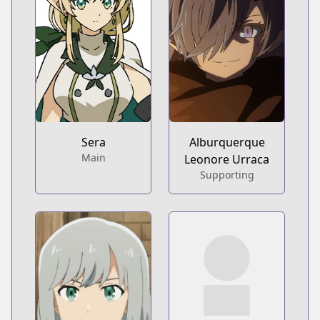
Sera
Alburquerque
Main
Leonore Urraca
Supporting