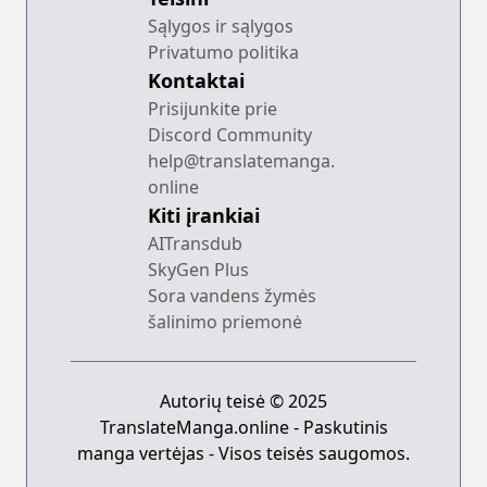
Sąlygos ir sąlygos
Privatumo politika
Kontaktai
Prisijunkite prie
Discord Community
help@translatemanga.
online
Kiti įrankiai
AITransdub
SkyGen Plus
Sora vandens žymės
šalinimo priemonė
Autorių teisė © 2025
TranslateManga.online - Paskutinis
manga vertėjas - Visos teisės saugomos.