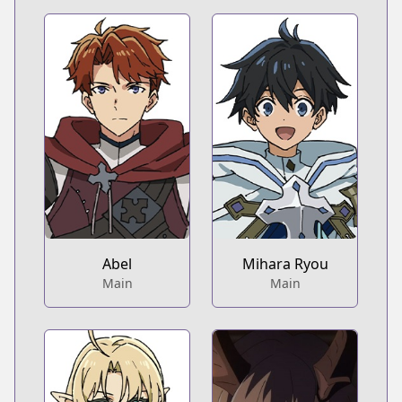
Abel
Mihara Ryou
Main
Main