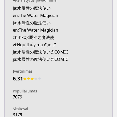
Alternatyvūs pavadinimai
Kitsu
ja:水属性の魔法使い
https://kitsu.app/manga/69143
en:The Water Magician
MangaUpdates
MangaUpdates
ja:水属性の魔法使い
https://www.mangaupdates.com/series.html?id=0
en:The Water Magician
novelUpdates
zh-hk:水屬性之魔法使
novelUpdates
vi:Ngự thủy ma đạo sĩ
https://www.novelupdates.com/series/water-magi
ja:水属性の魔法使い@COMIC
Book☆Walker
ja:水属性の魔法使い@COMIC
Book☆Walker
https://bookwalker.jp/series/336111
Įvertinimas
Official English
6.31
Official English
★
★
★
★
★
https://j-novel.club/series/the-water-magician-ma
Populiarumas
7079
Skaitovai
3179