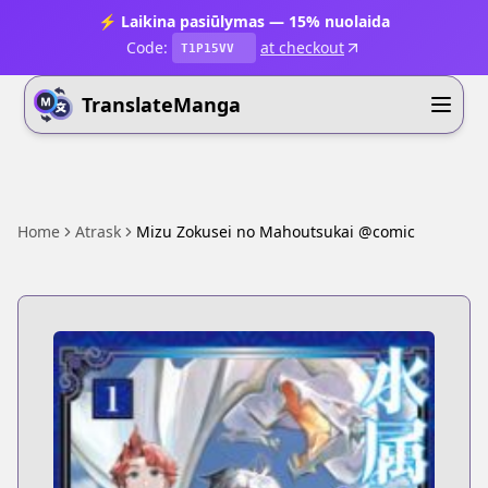
⚡ Laikina pasiūlymas — 15% nuolaida
Code:
at checkout
T1P15VV
TranslateManga
Home
Atrask
Mizu Zokusei no Mahoutsukai @comic